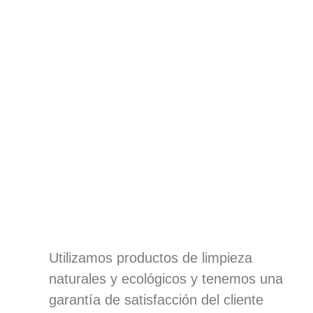
Utilizamos productos de limpieza
naturales y ecológicos y tenemos una
garantía de satisfacción del cliente