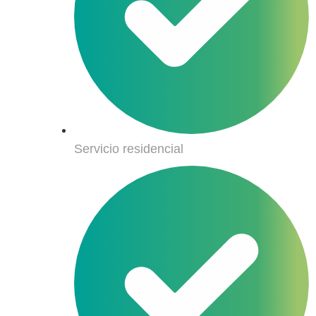
Servicio residencial