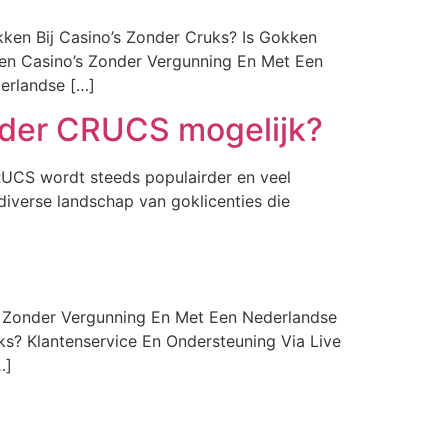
ken Bij Casino’s Zonder Cruks? Is Gokken
ssen Casino’s Zonder Vergunning En Met Een
erlandse […]
onder CRUCS mogelijk?
CRUCS wordt steeds populairder en veel
t diverse landschap van goklicenties die
’s Zonder Vergunning En Met Een Nederlandse
s? Klantenservice En Ondersteuning Via Live
…]