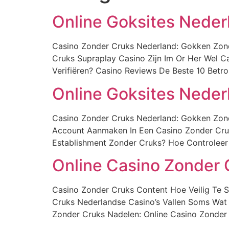
Online Goksites Neder
Casino Zonder Cruks Nederland: Gokken Zond
Cruks Supraplay Casino Zijn Im Or Her Wel Ca
Verifiëren? Casino Reviews De Beste 10 Bet
Online Goksites Neder
Casino Zonder Cruks Nederland: Gokken Zon
Account Aanmaken In Een Casino Zonder Cruk
Establishment Zonder Cruks? Hoe Controleer
Online Casino Zonder 
Casino Zonder Cruks Content Hoe Veilig Te S
Cruks Nederlandse Casino’s Vallen Soms Wat 
Zonder Cruks Nadelen: Online Casino Zonder