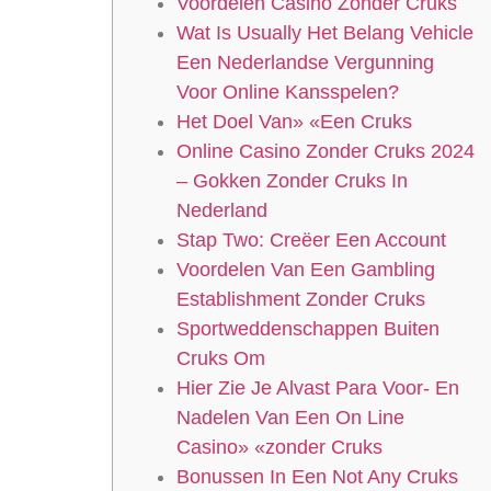
Voordelen Casino Zonder Cruks
Wat Is Usually Het Belang Vehicle
Een Nederlandse Vergunning
Voor Online Kansspelen?
Het Doel Van» «Een Cruks
Online Casino Zonder Cruks 2024
– Gokken Zonder Cruks In
Nederland
Stap Two: Creëer Een Account
Voordelen Van Een Gambling
Establishment Zonder Cruks
Sportweddenschappen Buiten
Cruks Om
Hier Zie Je Alvast Para Voor- En
Nadelen Van Een On Line
Casino» «zonder Cruks
Bonussen In Een Not Any Cruks