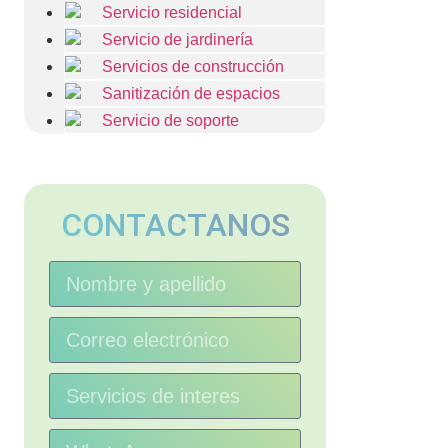
Servicio residencial
Servicio de jardinería
Servicios de construcción
Sanitización de espacios
Servicio de soporte
CONTACTANOS