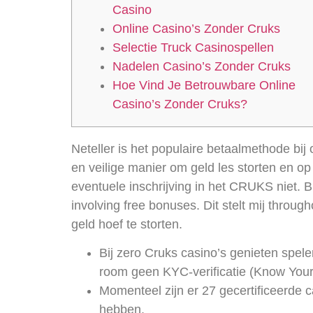
Casino
Online Casino’s Zonder Cruks
Selectie Truck Casinospellen
Nadelen Casino’s Zonder Cruks
Hoe Vind Je Betrouwbare Online
Casino’s Zonder Cruks?
Neteller is het populaire betaalmethode bi
en veilige manier om geld les storten en op
eventuele inschrijving in het CRUKS niet. Bi
involving free bonuses. Dit stelt mij throug
geld hoef te storten.
Bij zero Cruks casino’s genieten spe
room geen KYC-verificatie (Know Your 
Momenteel zijn er 27 gecertificeerde 
hebben.