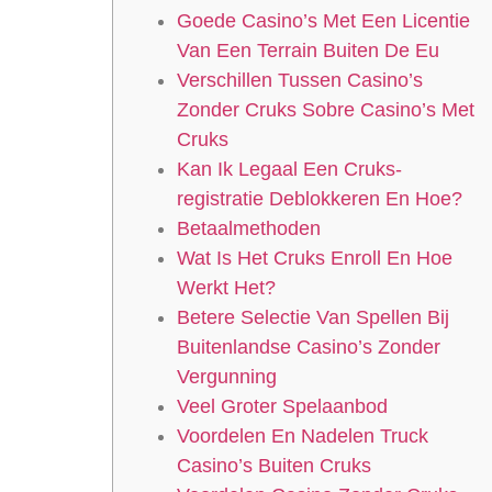
Goede Casino’s Met Een Licentie
Van Een Terrain Buiten De Eu
Verschillen Tussen Casino’s
Zonder Cruks Sobre Casino’s Met
Cruks
Kan Ik Legaal Een Cruks-
registratie Deblokkeren En Hoe?
Betaalmethoden
Wat Is Het Cruks Enroll En Hoe
Werkt Het?
Betere Selectie Van Spellen Bij
Buitenlandse Casino’s Zonder
Vergunning
Veel Groter Spelaanbod
Voordelen En Nadelen Truck
Casino’s Buiten Cruks