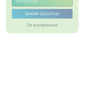
ENVIAR SOLICITUD
¡Te escribiremos!