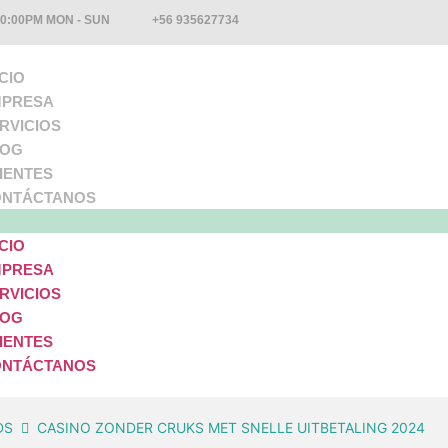
10:00PM MON - SUN
+56 935627734
ICIO
PRESA
RVICIOS
LOG
IENTES
NTÁCTANOS
ICIO
PRESA
RVICIOS
LOG
IENTES
NTÁCTANOS
DS
CASINO ZONDER CRUKS MET SNELLE UITBETALING 2024