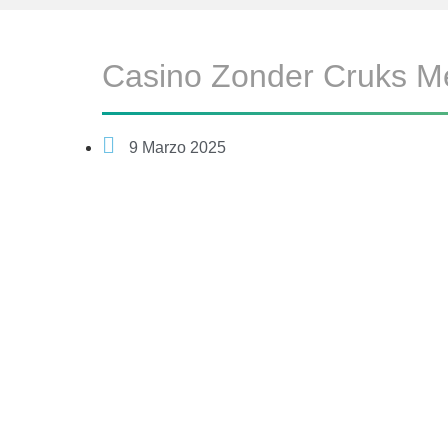
Casino Zonder Cruks Me
9 Marzo 2025