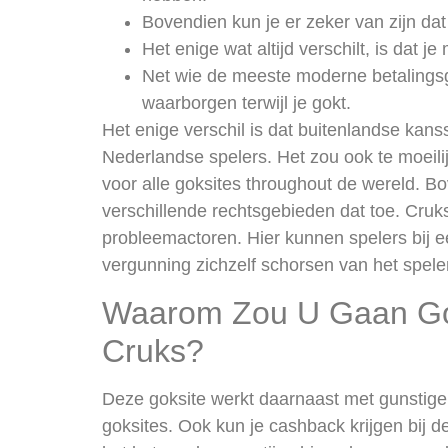
Bovendien kun je er zeker van zijn dat 
Het enige wat altijd verschilt, is dat 
Net wie de meeste moderne betalingsg
waarborgen terwijl je gokt.
Het enige verschil is dat buitenlandse kans
Nederlandse spelers. Het zou ook te moeilijk
voor alle goksites throughout de wereld. Bov
verschillende rechtsgebieden dat toe. Cruk
probleemactoren. Hier kunnen spelers bij 
vergunning zichzelf schorsen van het spel
Waarom Zou U Gaan Gok
Cruks?
Deze goksite werkt daarnaast met gunstige
goksites. Ook kun je cashback krijgen bij d