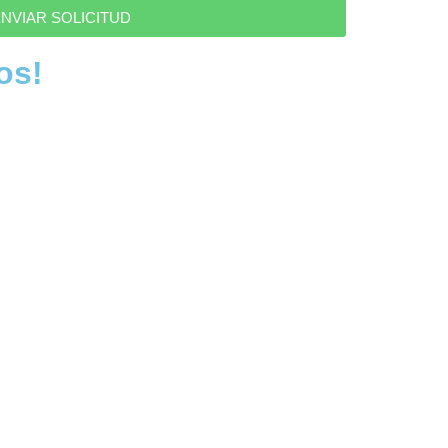
NVIAR SOLICITUD
os!