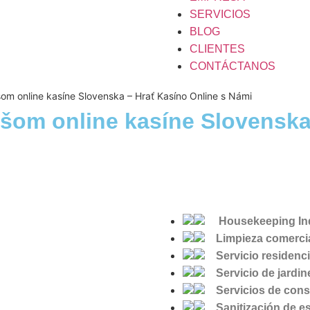
SERVICIOS
BLOG
CLIENTES
CONTÁCTANOS
šom online kasíne Slovenska – Hrať Kasíno Online s Námi
epšom online kasíne Slovenska
Housekeeping Ind
Limpieza comerci
Servicio residenci
Servicio de jardine
Servicios de cons
Sanitización de e