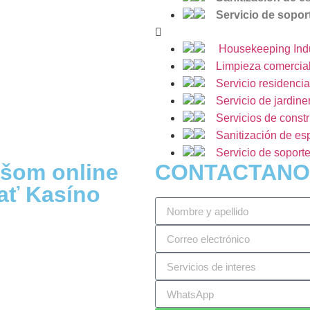
Servicio de sopor
Housekeeping Indus
Limpieza comercia
Servicio residencia
Servicio de jardiner
Servicios de constr
Sanitización de es
Servicio de soport
pšom online
CONTACTANO
ať Kasíno