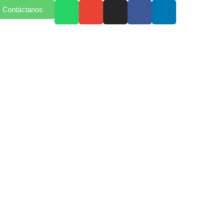
Contáctanos