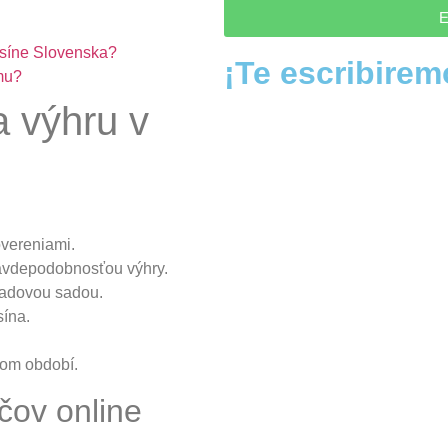
E
asíne Slovenska?
¡Te escribirem
rmu?
a výhru v
overeniami.
pravdepodobnosťou výhry.
kladovou sadou.
sína.
vom období.
čov online