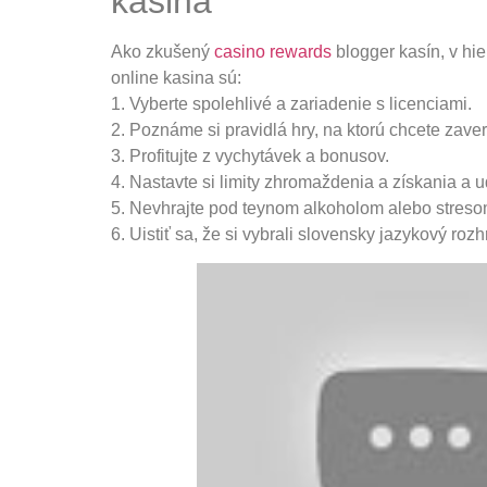
kasina
Ako zkušený
casino rewards
blogger kasín, v hie
online kasina sú:
1. Vyberte spolehlivé a zariadenie s licenciami.
2. Poznáme si pravidlá hry, na ktorú chcete zaver
3. Profitujte z vychytávek a bonusov.
4. Nastavte si limity zhromaždenia a získania a u
5. Nevhrajte pod teynom alkoholom alebo streso
6. Uistiť sa, že si vybrali slovensky jazykový roz