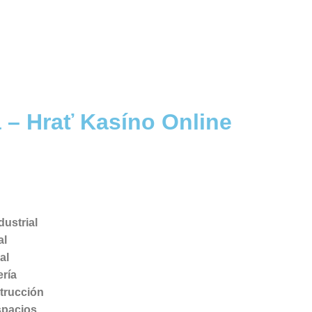
 – Hrať Kasíno Online
ustrial
al
al
ría
trucción
spacios