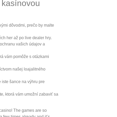
e kasínovou
ľkými dôvodmi, prečo by malte
ch her až po live dealer hry.
 ochranu vašich údajov a
orá vám pomôže s otázkami
íctvom našej loajalitného
e iste šance na výhru pre
te, ktorá vám umožní zabaviť sa
e casino! The games are so
a few times already and it’s