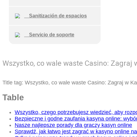
Sanitización de espacios
Servicio de soporte
Wszystko, co wale waste Casino: Zagraj
Title tag: Wszystko, co wale waste Casino: Zagraj w Ka
Table
Wszystko, czego potrzebujesz wiedzieć, aby rozp
Bezpieczne i godne zaufania kasyna online: wybór
Nasze najlepsze porady dla graczy kasyn online
Sprawdź, jak łatwo jest zagrać w kasyno online n