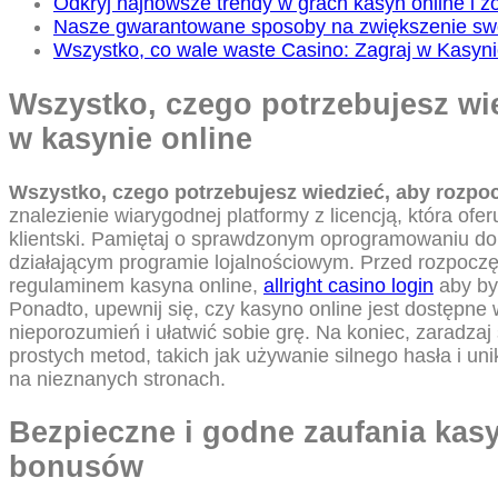
Odkryj najnowsze trendy w grach kasyn online i zo
Nasze gwarantowane sposoby na zwiększenie swo
Wszystko, co wale waste Casino: Zagraj w Kasyn
Wszystko, czego potrzebujesz wi
w kasynie online
Wszystko, czego potrzebujesz wiedzieć, aby rozpoc
znalezienie wiarygodnej platformy z licencją, która ofer
klientski. Pamiętaj o sprawdzonym oprogramowaniu do
działającym programie lojalnościowym. Przed rozpoczę
regulaminem kasyna online,
allright casino login
aby by
Ponadto, upewnij się, czy kasyno online jest dostępne 
nieporozumień i ułatwić sobie grę. Na koniec, zaradza
prostych metod, takich jak używanie silnego hasła i 
na nieznanych stronach.
Bezpieczne i godne zaufania kasy
bonusów