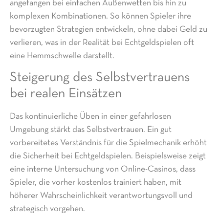
angefangen bei einfachen Außenwetten bis hin zu
komplexen Kombinationen. So können Spieler ihre
bevorzugten Strategien entwickeln, ohne dabei Geld zu
verlieren, was in der Realität bei Echtgeldspielen oft
eine Hemmschwelle darstellt.
Steigerung des Selbstvertrauens
bei realen Einsätzen
Das kontinuierliche Üben in einer gefahrlosen
Umgebung stärkt das Selbstvertrauen. Ein gut
vorbereitetes Verständnis für die Spielmechanik erhöht
die Sicherheit bei Echtgeldspielen. Beispielsweise zeigt
eine interne Untersuchung von Online-Casinos, dass
Spieler, die vorher kostenlos trainiert haben, mit
höherer Wahrscheinlichkeit verantwortungsvoll und
strategisch vorgehen.