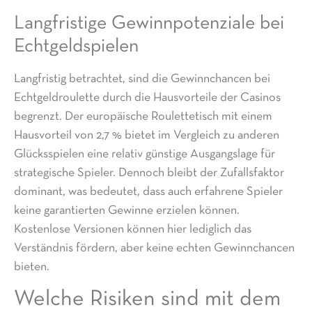
Langfristige Gewinnpotenziale bei
Echtgeldspielen
Langfristig betrachtet, sind die Gewinnchancen bei
Echtgeldroulette durch die Hausvorteile der Casinos
begrenzt. Der europäische Roulettetisch mit einem
Hausvorteil von 2,7 % bietet im Vergleich zu anderen
Glücksspielen eine relativ günstige Ausgangslage für
strategische Spieler. Dennoch bleibt der Zufallsfaktor
dominant, was bedeutet, dass auch erfahrene Spieler
keine garantierten Gewinne erzielen können.
Kostenlose Versionen können hier lediglich das
Verständnis fördern, aber keine echten Gewinnchancen
bieten.
Welche Risiken sind mit dem