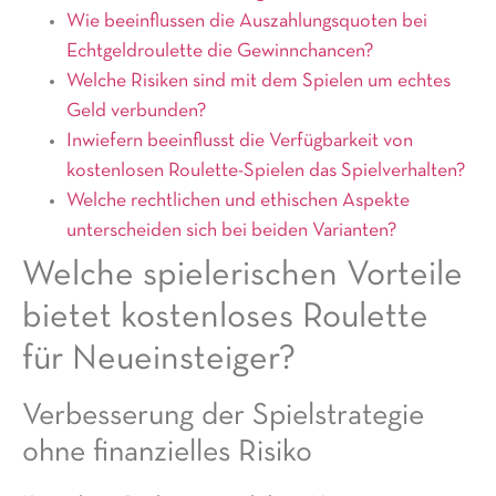
Wie beeinflussen die Auszahlungsquoten bei
Echtgeldroulette die Gewinnchancen?
Welche Risiken sind mit dem Spielen um echtes
Geld verbunden?
Inwiefern beeinflusst die Verfügbarkeit von
kostenlosen Roulette-Spielen das Spielverhalten?
Welche rechtlichen und ethischen Aspekte
unterscheiden sich bei beiden Varianten?
Welche spielerischen Vorteile
bietet kostenloses Roulette
für Neueinsteiger?
Verbesserung der Spielstrategie
ohne finanzielles Risiko