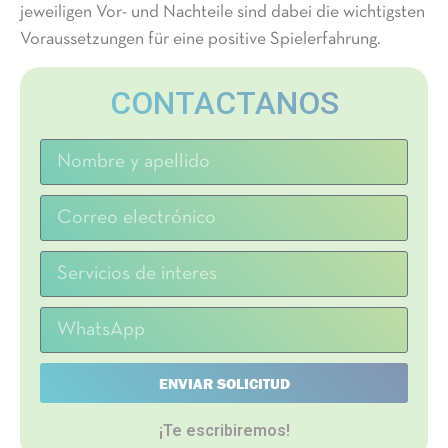
jeweiligen Vor- und Nachteile sind dabei die wichtigsten
Voraussetzungen für eine positive Spielerfahrung.
CONTACTANOS
ENVIAR SOLICITUD
¡Te escribiremos!