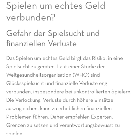
Spielen um echtes Geld
verbunden?
Gefahr der Spielsucht und
finanziellen Verluste
Das Spielen um echtes Geld birgt das Risiko, in eine
Spielsucht zu geraten. Laut einer Studie der
Weltgesundheitsorganisation (WHO) sind
Glücksspielsucht und finanzielle Verluste eng
verbunden, insbesondere bei unkontrollierten Spielern.
Die Verlockung, Verluste durch höhere Einsätze
auszugleichen, kann zu erheblichen finanziellen
Problemen führen. Daher empfehlen Experten,
Grenzen zu setzen und verantwortungsbewusst zu
spielen.