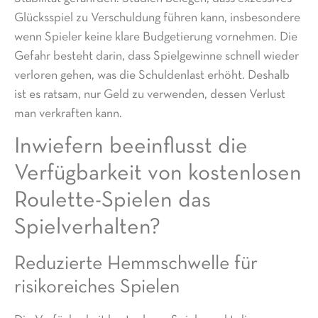
Glücksspiel zu Verschuldung führen kann, insbesondere
wenn Spieler keine klare Budgetierung vornehmen. Die
Gefahr besteht darin, dass Spielgewinne schnell wieder
verloren gehen, was die Schuldenlast erhöht. Deshalb
ist es ratsam, nur Geld zu verwenden, dessen Verlust
man verkraften kann.
Inwiefern beeinflusst die
Verfügbarkeit von kostenlosen
Roulette-Spielen das
Spielverhalten?
Reduzierte Hemmschwelle für
risikoreiches Spielen