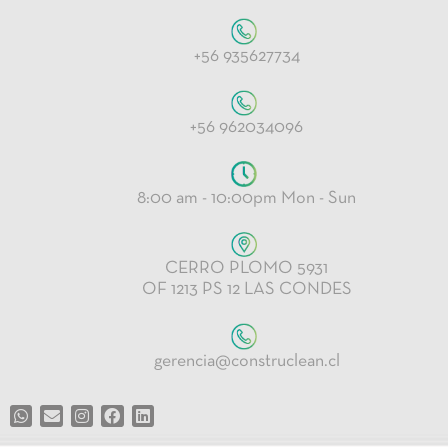
+56 935627734
+56 962034096
8:00 am - 10:00pm Mon - Sun
CERRO PLOMO 5931
OF 1213 PS 12 LAS CONDES
gerencia@construclean.cl