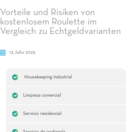
Vorteile und Risiken von
kostenlosem Roulette im
Vergleich zu Echtgeldvarianten
13 Julio 2025
Housekeeping Industrial
Limpieza comercial
Servicio residencial