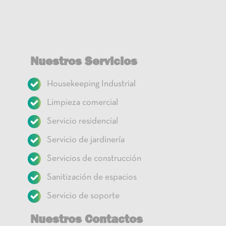
Nuestros Servicios
Housekeeping Industrial
Limpieza comercial
Servicio residencial
Servicio de jardinería
Servicios de construcción
Sanitización de espacios
Servicio de soporte
Nuestros Contactos