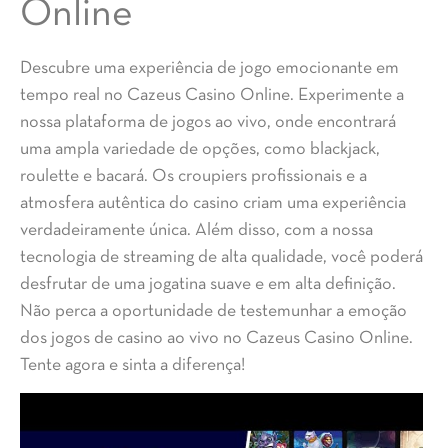
Online
Descubre uma experiência de jogo emocionante em
tempo real no Cazeus Casino Online. Experimente a
nossa plataforma de jogos ao vivo, onde encontrará
uma ampla variedade de opções, como blackjack,
roulette e bacará. Os croupiers profissionais e a
atmosfera autêntica do casino criam uma experiência
verdadeiramente única. Além disso, com a nossa
tecnologia de streaming de alta qualidade, você poderá
desfrutar de uma jogatina suave e em alta definição.
Não perca a oportunidade de testemunhar a emoção
dos jogos de casino ao vivo no Cazeus Casino Online.
Tente agora e sinta a diferença!