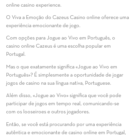
online casino experience.
O Viva a Emoção do Cazeus Casino online oferece uma
experiência emocionante de jogo.
Com opções para Jogue ao Vivo em Português, o
casino online Cazeus é uma escolha popular em
Portugal.
Mas o que exatamente significa «Jogue ao Vivo em
Português»? É simplesmente a oportunidade de jogar
jogos de casino na sua língua nativa, Portuguese.
Além disso, «Jogue ao Vivo» significa que você pode
participar de jogos em tempo real, comunicando-se
com os looseiroes e outros jogadores.
Então, se você está procurando por uma experiência
autêntica e emocionante de casino online em Portugal,