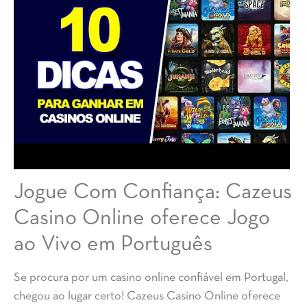
Jogue Com Confiança: Cazeus
Casino Online oferece Jogo
ao Vivo em Português
Se procura por um casino online confiável em Portugal,
chegou ao lugar certo! Cazeus Casino Online oferece