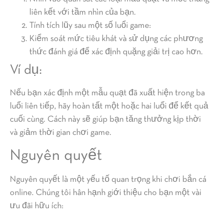
liên kết với tầm nhìn của bạn.
Tính tích lũy sau một số luổi game:
Kiểm soát mức tiêu khát và sử dụng các phương
thức đánh giá để xác định quặng giải trị cao hơn.
Ví dụ:
Nếu bạn xác định một mẫu quạt đã xuất hiện trong ba
luổi liên tiếp, hãy hoàn tất một hoặc hai luổi để kết quả
cuối cùng. Cách này sẽ giúp bạn tăng thưởng kịp thời
và giảm thời gian chơi game.
Nguyên quyết
Nguyên quyết là một yếu tố quan trọng khi chơi bắn cá
online. Chúng tôi hân hạnh giới thiệu cho bạn một vài
ưu đãi hữu ích: