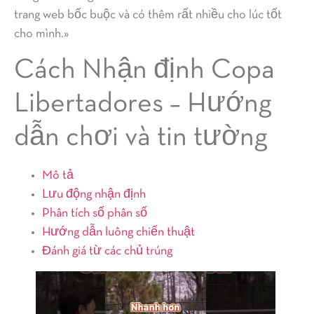
trang web bốc buộc và có thêm rất nhiều cho lúc tốt
cho mình.»
Cách Nhận định Copa
Libertadores – Hướng
dẫn chơi và tin tường
Mô tả
Lưu động nhận định
Phân tích số phân số
Hướng dẫn luông chiến thuật
Đánh giá từ các chủ trúng