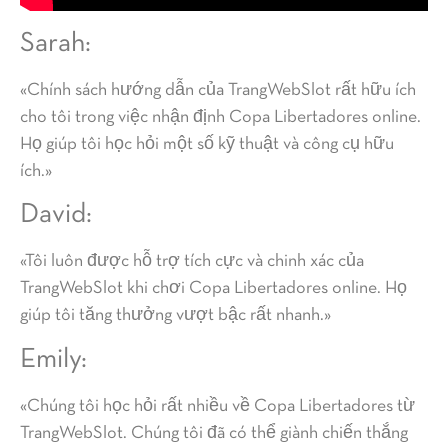
Sarah:
«Chính sách hướng dẫn của TrangWebSlot rất hữu ích
cho tôi trong việc nhận định Copa Libertadores online.
Họ giúp tôi học hỏi một số kỹ thuật và công cụ hữu
ích.»
David:
«Tôi luôn được hỗ trợ tích cực và chinh xác của
TrangWebSlot khi chơi Copa Libertadores online. Họ
giúp tôi tăng thưởng vượt bậc rất nhanh.»
Emily:
«Chúng tôi học hỏi rất nhiều về Copa Libertadores từ
TrangWebSlot. Chúng tôi đã có thể giành chiến thắng