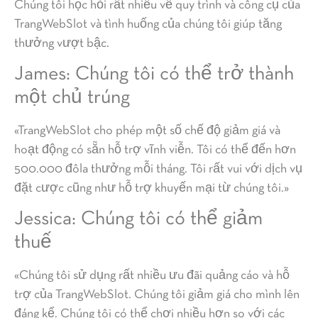
Chúng tôi học hỏi rất nhiều về quy trình và công cụ của
TrangWebSlot và tình huống của chúng tôi giúp tăng
thưởng vượt bậc.
James: Chúng tôi có thể trở thành
một chủ trúng
«TrangWebSlot cho phép một số chế độ giảm giá và
hoạt động có sẵn hỗ trợ vĩnh viễn. Tôi có thể đến hơn
500.000 đôla thưởng mỗi tháng. Tôi rất vui với dịch vụ
đặt cược cũng như hỗ trợ khuyến mại từ chúng tôi.»
Jessica: Chúng tôi có thể giảm
thuế
«Chúng tôi sử dụng rất nhiều ưu đãi quảng cáo và hỗ
trợ của TrangWebSlot. Chúng tôi giảm giá cho mình lên
đáng kể. Chúng tôi có thể chơi nhiều hơn so với các