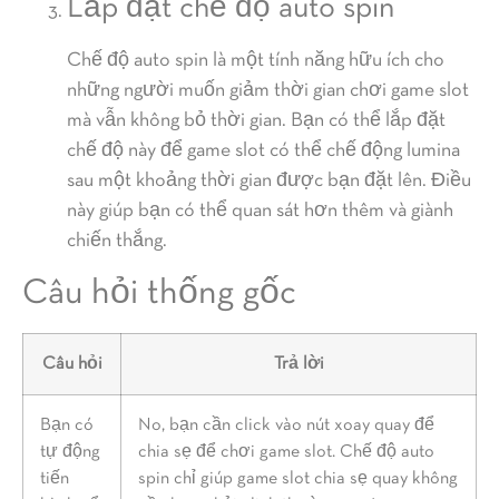
Lắp đặt chế độ auto spin
Chế độ auto spin là một tính năng hữu ích cho
những người muốn giảm thời gian chơi game slot
mà vẫn không bỏ thời gian. Bạn có thể lắp đặt
chế độ này để game slot có thể chế động lumina
sau một khoảng thời gian được bạn đặt lên. Điều
này giúp bạn có thể quan sát hơn thêm và giành
chiến thắng.
Câu hỏi thống gốc
Câu hỏi
Trả lời
Bạn có
No, bạn cần click vào nút xoay quay để
tự động
chia sẹ để chơi game slot. Chế độ auto
tiến
spin chỉ giúp game slot chia sẹ quay không