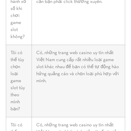
hành xổ
cần bạn phải click thường xuyên.
số khi
chơi
game
slot
không?
Tôi có
Có, những trang web casino uy tín nhất
thể tùy
Việt Nam cung cấp rất nhiều loại game
chọn
slot khác nhau để bạn có thể tự động hào
loại
hứng quảng cáo và chọn loại phù hợp với
game
mình.
slot tùy
theo
mình
bạn?
Tôi có
Có, những trang web casino uy tín nhất