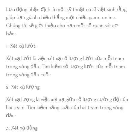
Lưu động nhận định là một kỹ thuật có sĩ việt sinh rằng
giúp bạn giành chiến thắng một chiếc game online.
Chúng tôi sẽ giới thiệu cho bạn một số quan sát cơ
bản:
1. Xét xạ lướt:
Xét xạ lướt là việc xét xạ số lượng lướt của mỗi team
trong vòng đấu. Tìm kiếm số lượng lướt của mỗi team
trong vòng đấu cuối:
2. Xét xạ lượng:
Xét xạ lượng là việc xét xạ giữa số lượng cường độ của
hai team. Tìm kiếm năng suất của hai team trong vòng
đấu:
3. Xét xạ động: