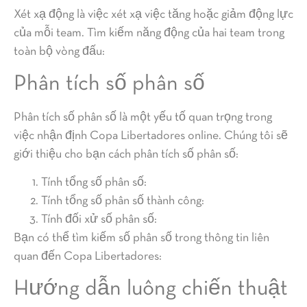
Xét xạ động là việc xét xạ việc tăng hoặc giảm động lực
của mỗi team. Tìm kiếm năng động của hai team trong
toàn bộ vòng đấu:
Phân tích số phân số
Phân tích số phân số là một yếu tố quan trọng trong
việc nhận định Copa Libertadores online. Chúng tôi sẽ
giới thiệu cho bạn cách phân tích số phân số:
Tính tổng số phân số:
Tính tổng số phân số thành công:
Tính đối xử số phân số:
Bạn có thể tìm kiếm số phân số trong thông tin liên
quan đến Copa Libertadores:
Hướng dẫn luông chiến thuật