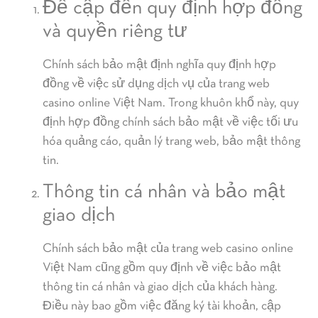
Đề cập đến quy định hợp đồng
và quyền riêng tư
Chính sách bảo mật định nghĩa quy định hợp
đồng về việc sử dụng dịch vụ của trang web
casino online Việt Nam. Trong khuôn khổ này, quy
định hợp đồng chính sách bảo mật về việc tối ưu
hóa quảng cáo, quản lý trang web, bảo mật thông
tin.
Thông tin cá nhân và bảo mật
giao dịch
Chính sách bảo mật của trang web casino online
Việt Nam cũng gồm quy định về việc bảo mật
thông tin cá nhân và giao dịch của khách hàng.
Điều này bao gồm việc đăng ký tài khoản, cập