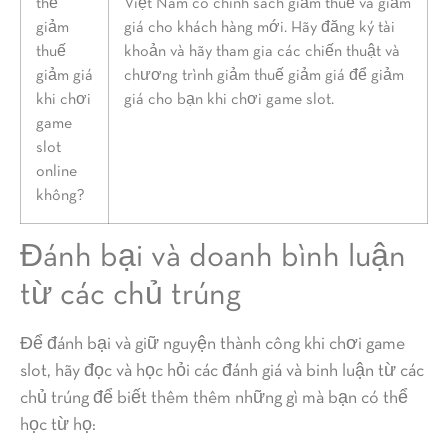
thể
Việt Nam có chính sách giảm thuế và giảm
giảm
giá cho khách hàng mới. Hãy đăng ký tài
thuế
khoản và hãy tham gia các chiến thuật và
giảm giá
chương trình giảm thuế giảm giá để giảm
khi chơi
giá cho bạn khi chơi game slot.
game
slot
online
không?
Đánh bại và doanh bình luận
từ các chủ trúng
Để đánh bại và giữ nguyện thành công khi chơi game
slot, hãy đọc và học hỏi các đánh giá và binh luận từ các
chủ trúng để biết thêm thêm những gì mà bạn có thể
học từ họ: