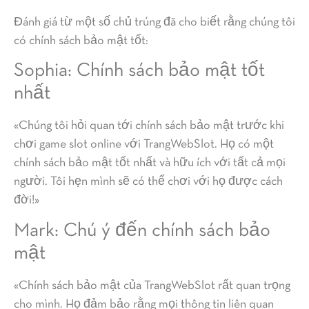
Đánh giá từ một số chủ trúng đã cho biết rằng chúng tôi
có chính sách bảo mật tốt:
Sophia: Chính sách bảo mật tốt
nhất
«Chúng tôi hỏi quan tới chính sách bảo mật trước khi
chơi game slot online với TrangWebSlot. Họ có một
chính sách bảo mật tốt nhất và hữu ích với tất cả mọi
người. Tôi hẹn mình sẽ có thể chơi với họ được cách
đời!»
Mark: Chú ý đến chính sách bảo
mật
«Chính sách bảo mật của TrangWebSlot rất quan trọng
cho mình. Họ đảm bảo rằng mọi thông tin liên quan