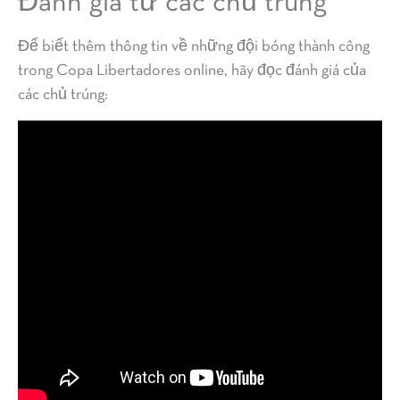
Đánh giá từ các chủ trúng
Để biết thêm thông tin về những đội bóng thành công
trong Copa Libertadores online, hãy đọc đánh giá của
các chủ trúng: