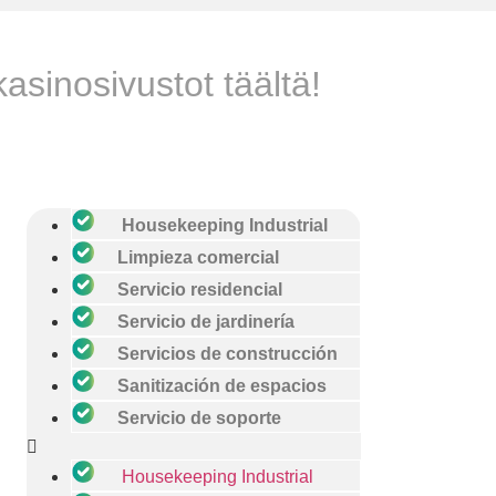
asinosivustot täältä!
Housekeeping Industrial
Limpieza comercial
Servicio residencial
Servicio de jardinería
Servicios de construcción
Sanitización de espacios
Servicio de soporte
Housekeeping Industrial