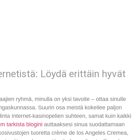
rnetistä: Löydä erittäin hyvät
aajien ryhmä, minulla on yksi tavoite – ottaa sinulle
ingaskunnassa. Suurin osa meistä kokeilee paljon
alinta Internet-kasinopelien suhteen, samat kuin kaikki
 tarkista blogini
auttaaksesi sinua suodattamaan
osivustojen tuoretta crème de los Angeles Cremea,