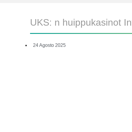
UKS: n huippukasinot Int
24 Agosto 2025