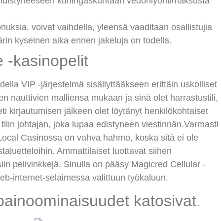
la Yhdistyneeseen kuningaskuntaan vedonlyöntimaksusta
uksia, voivat vaihdella, yleensä vaaditaan osallistujia
rin kyseinen aika ennen jakeluja on todella.
 -kasinopelit
ella VIP -järjestelmä sisällyttääkseen erittäin uskolliset
sen nauttivien malliensa mukaan ja sinä olet harrastustili,
i kirjautumisen jälkeen olet löytänyt henkilökohtaiset
tilin johtajan, joka lupaa edistyneen viestinnän.Varmasti
ocal Casinossa on vahva hahmo, koska sitä ei ole
staluetteloihin. Ammattilaiset luottavat siihen
iin pelivinkkejä. Sinulla on pääsy Magicred Cellular -
b-internet-selaimessa valittuun työkaluun.
painoominaisuudet katosivat.