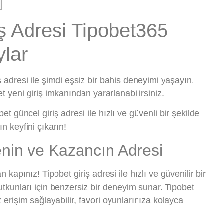
ş Adresi Tipobet365
ylar
 adresi ile şimdi eşsiz bir bahis deneyimi yaşayın.
t yeni giriş imkanından yararlanabilirsiniz.
bet güncel giriş adresi ile hızlı ve güvenli bir şekilde
n keyfini çıkarın!
enin ve Kazancın Adresi
apınız! Tipobet giriş adresi ile hızlı ve güvenilir bir
utkunları için benzersiz bir deneyim sunar. Tipobet
z erişim sağlayabilir, favori oyunlarınıza kolayca