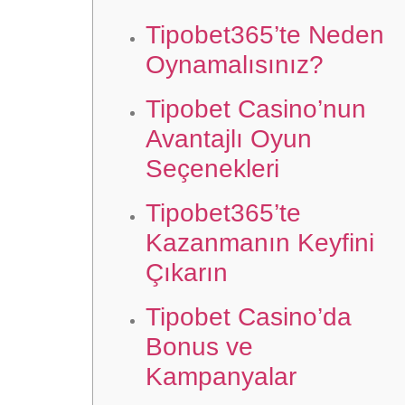
Tipobet365’te Neden
Oynamalısınız?
Tipobet Casino’nun
Avantajlı Oyun
Seçenekleri
Tipobet365’te
Kazanmanın Keyfini
Çıkarın
Tipobet Casino’da
Bonus ve
Kampanyalar