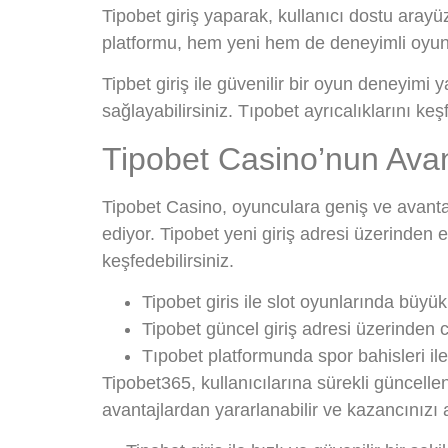
Tipobet giriş yaparak, kullanıcı dostu arayüz
platformu, hem yeni hem de deneyimli oyuncu
Tipbet giriş ile güvenilir bir oyun deneyimi y
sağlayabilirsiniz. Tıpobet ayrıcalıklarını keş
Tipobet Casino’nun Avan
Tipobet Casino, oyunculara geniş ve avanta
ediyor. Tipobet yeni giriş adresi üzerinden er
keşfedebilirsiniz.
Tipobet giris ile slot oyunlarında büyük
Tipobet güncel giriş adresi üzerinden ca
Tıpobet platformunda spor bahisleri ile
Tipobet365, kullanıcılarına sürekli güncelle
avantajlardan yararlanabilir ve kazancınızı ar