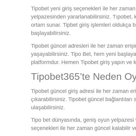
Tipobet yeni giriş seçenekleri ile her zama
yelpazesinden yararlanabilirsiniz. Tıpobet, k
ortam sunar. Tipbet giriş işlemleri oldukça
başlayabilirsiniz.
Tipobet güncel adresleri ile her zaman erişim
yaşayabilirsiniz. Tipo Bet, hem yeni başlaya
platformdur. Hemen Tipobet giriş yapın ve
Tipobet365’te Neden Oy
Tipobet güncel giriş adresi ile her zaman eri
çıkarabilirsiniz. Tipobet güncel bağlantıları
ulaşabilirsiniz.
Tipo bet dünyasında, geniş oyun yelpazesi ve
seçenekleri ile her zaman güncel kalabilir ve