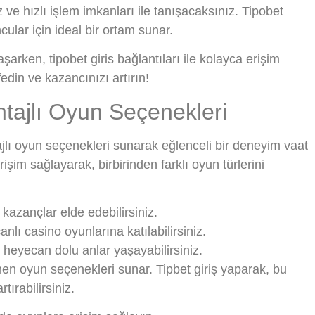
 ve hızlı işlem imkanları ile tanışacaksınız. Tipobet
lar için ideal bir ortam sunar.
aşarken, tipobet giris bağlantıları ile kolayca erişim
fedin ve kazancınızı artırın!
tajlı Oyun Seçenekleri
jlı oyun seçenekleri sunarak eğlenceli bir deneyim vaat
işim sağlayarak, birbirinden farklı oyun türlerini
 kazançlar elde edebilirsiniz.
nlı casino oyunlarına katılabilirsiniz.
 heyecan dolu anlar yaşayabilirsiniz.
nen oyun seçenekleri sunar. Tipbet giriş yaparak, bu
tırabilirsiniz.