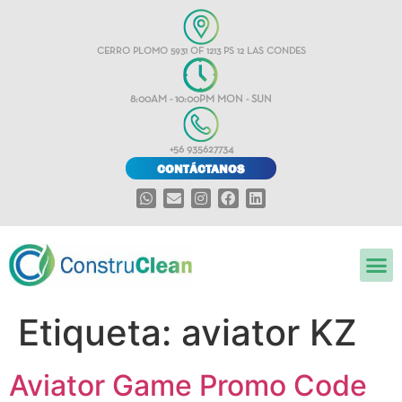
CERRO PLOMO 5931 OF 1213 PS 12 LAS CONDES
8:00AM - 10:00PM MON - SUN
+56 935627734
CONTÁCTANOS
Etiqueta:
aviator KZ
Aviator Game Promo Code