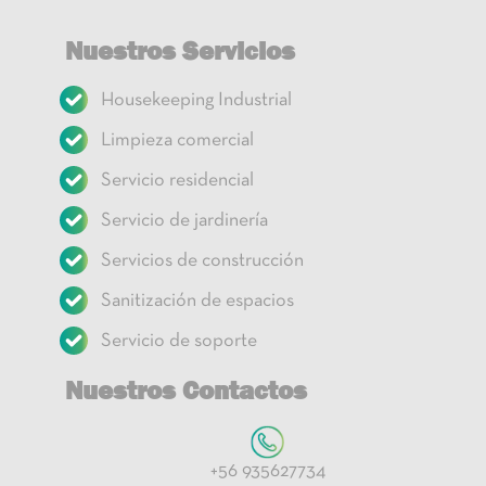
Nuestros Servicios
Housekeeping Industrial
Limpieza comercial
Servicio residencial
Servicio de jardinería
Servicios de construcción
Sanitización de espacios
Servicio de soporte
Nuestros Contactos
+56 935627734