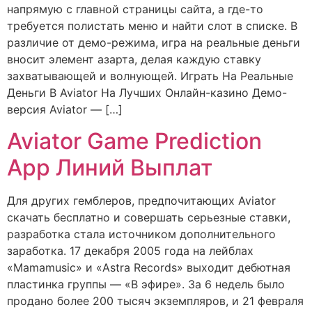
напрямую с главной страницы сайта, а где-то
требуется полистать меню и найти слот в списке. В
различие от демо-режима, игра на реальные деньги
вносит элемент азарта, делая каждую ставку
захватывающей и волнующей. Играть На Реальные
Деньги В Aviator На Лучших Онлайн-казино Демо-
версия Aviator — […]
Aviator Game Prediction
App Линий Выплат
Для других гемблеров, предпочитающих Aviator
скачать бесплатно и совершать серьезные ставки,
разработка стала источником дополнительного
заработка. 17 декабря 2005 года на лейблах
«Mamamusic» и «Astra Records» выходит дебютная
пластинка группы — «В эфире». За 6 недель было
продано более 200 тысяч экземпляров, и 21 февраля