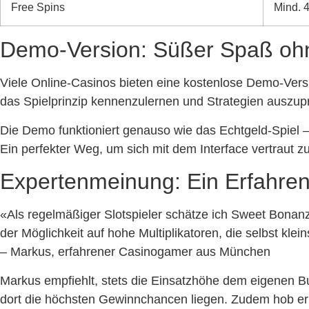
Free Spins
Mind. 4
Demo-Version: Süßer Spaß ohn
Viele Online-Casinos bieten eine kostenlose Demo-Versi
das Spielprinzip kennenzulernen und Strategien auszupr
Die Demo funktioniert genauso wie das Echtgeld-Spiel 
Ein perfekter Weg, um sich mit dem Interface vertraut
Expertenmeinung: Ein Erfahrene
«Als regelmäßiger Slotspieler schätze ich Sweet Bon
der Möglichkeit auf hohe Multiplikatoren, die selbst kl
– Markus, erfahrener Casinogamer aus München
Markus empfiehlt, stets die Einsatzhöhe dem eigenen Bu
dort die höchsten Gewinnchancen liegen. Zudem hob er 