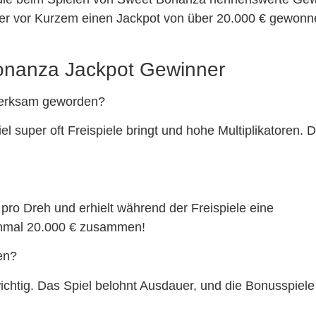
s, der vor Kurzem einen Jackpot von über 20.000 € gewon
Bonanza Jackpot Gewinner
fmerksam geworden?
l super oft Freispiele bringt und hohe Multiplikatoren. 
 pro Dreh und erhielt während der Freispiele eine
einmal 20.000 € zusammen!
en?
chtig. Das Spiel belohnt Ausdauer, und die Bonusspiele