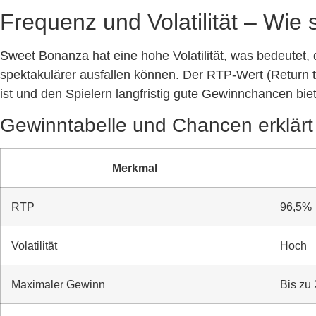
Frequenz und Volatilität – Wi
Sweet Bonanza hat eine hohe Volatilität, was bedeutet,
spektakulärer ausfallen können. Der RTP-Wert (Return to 
ist und den Spielern langfristig gute Gewinnchancen biet
Gewinntabelle und Chancen erklärt
Merkmal
RTP
96,5%
Volatilität
Hoch
Maximaler Gewinn
Bis zu