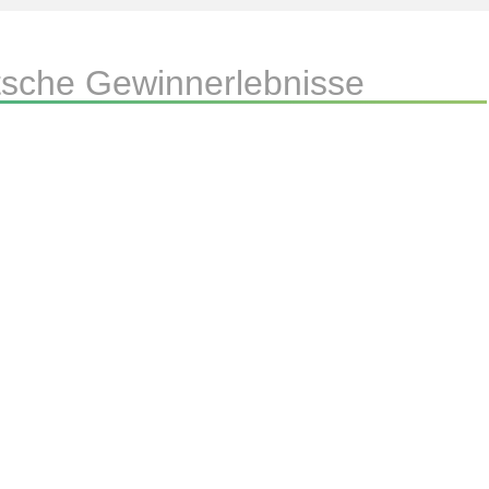
sche Gewinnerlebnisse