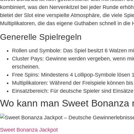
kombiniert, was den Nervenkitzel bei jeder Runde erhö
bietet der Slot eine verspielte Atmosphäre, die viele Spie
Multiplikatoren, die das eigene Guthaben schnell in die
Generelle Spielregeln
Rollen und Symbole: Das Spiel besitzt 6 Walzen mi
Cluster Pays: Gewinne werden vergeben, wenn mi
erscheinen.
Free Spins: Mindestens 4 Lollipop-Symbole lösen 1
Multiplikatoren: Während der Freispiele können bis 
Einsatzbereich: Für deutsche Spieler sind Einsätze
Wo kann man Sweet Bonanza mi
Sweet Bonanza Jackpot