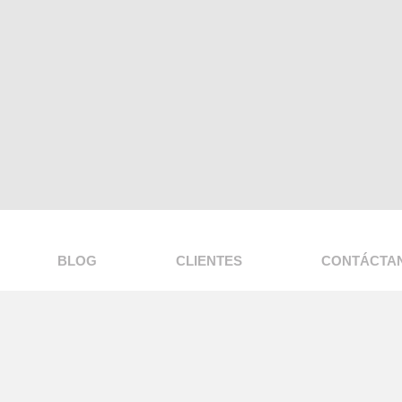
BLOG
CLIENTES
CONTÁCTA