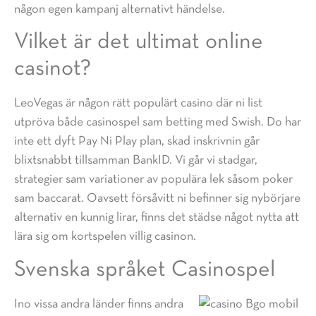
någon egen kampanj alternativt händelse.
Vilket är det ultimat online
casinot?
LeoVegas är någon rätt populärt casino där ni list
utpröva både casinospel sam betting med Swish. Do har
inte ett dyft Pay Ni Play plan, skad inskrivnin går
blixtsnabbt tillsamman BankID. Vi går vi stadgar,
strategier sam variationer av populära lek såsom poker
sam baccarat. Oavsett försåvitt ni befinner sig nybörjare
alternativ en kunnig lirar, finns det städse något nytta att
lära sig om kortspelen villig casinon.
Svenska språket Casinospel
Ino vissa andra länder finns andra