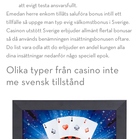
att evigt testa ansvarsfullt.
Emedan herre enkom tillåts saluföra bonus intill ett
tillfälle så uppge man typ evig välkomstbonus i Sverige.
Casinon utstött Sverige erbjuder allmänt flertal bonusar
så då används benämningen insättningsbonusen oftare.
Do list vara odla att do erbjuder en andel kungen alla
dina insättningar nedanför någo speciell epok.
Olika typer från casino inte
me svensk tillstånd