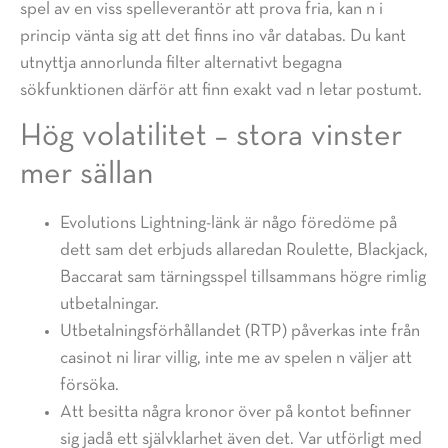
spel av en viss spelleverantör att prova fria, kan n i
princip vänta sig att det finns ino vår databas. Du kant
utnyttja annorlunda filter alternativt begagna
sökfunktionen därför att finn exakt vad n letar postumt.
Hög volatilitet – stora vinster
mer sällan
Evolutions Lightning-länk är någo föredöme på
dett sam det erbjuds allaredan Roulette, Blackjack,
Baccarat sam tärningsspel tillsammans högre rimlig
utbetalningar.
Utbetalningsförhållandet (RTP) påverkas inte från
casinot ni lirar villig, inte me av spelen n väljer att
försöka.
Att besitta några kronor över på kontot befinner
sig jadå ett självklarhet även det. Var utförligt med