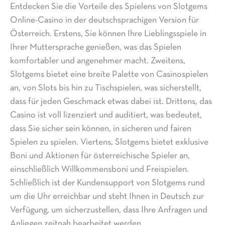
Entdecken Sie die Vorteile des Spielens von Slotgems
Online-Casino in der deutschsprachigen Version für
Österreich. Erstens, Sie können Ihre Lieblingsspiele in
Ihrer Muttersprache genießen, was das Spielen
komfortabler und angenehmer macht. Zweitens,
Slotgems bietet eine breite Palette von Casinospielen
an, von Slots bis hin zu Tischspielen, was sicherstellt,
dass für jeden Geschmack etwas dabei ist. Drittens, das
Casino ist voll lizenziert und auditiert, was bedeutet,
dass Sie sicher sein können, in sicheren und fairen
Spielen zu spielen. Viertens, Slotgems bietet exklusive
Boni und Aktionen für österreichische Spieler an,
einschließlich Willkommensboni und Freispielen.
Schließlich ist der Kundensupport von Slotgems rund
um die Uhr erreichbar und steht Ihnen in Deutsch zur
Verfügung, um sicherzustellen, dass Ihre Anfragen und
Anliegen zeitnah bearbeitet werden.