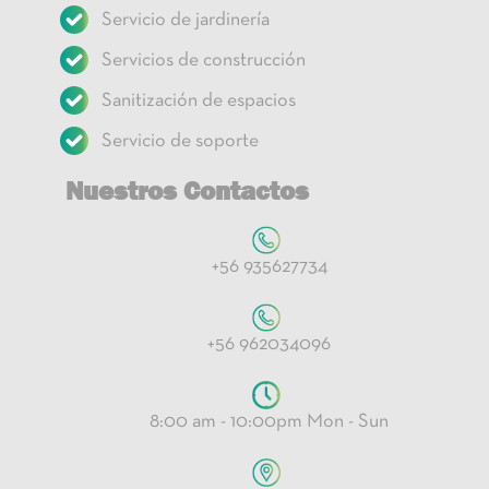
Servicio de jardinería
Servicios de construcción
Sanitización de espacios
Servicio de soporte
Nuestros Contactos
+56 935627734
+56 962034096
8:00 am - 10:00pm Mon - Sun