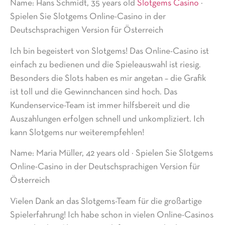
Name: Hans Schmidt, 35 years old
Slotgems Casino
·
Spielen Sie Slotgems Online-Casino in der
Deutschsprachigen Version für Österreich
Ich bin begeistert von Slotgems! Das Online-Casino ist
einfach zu bedienen und die Spieleauswahl ist riesig.
Besonders die Slots haben es mir angetan – die Grafik
ist toll und die Gewinnchancen sind hoch. Das
Kundenservice-Team ist immer hilfsbereit und die
Auszahlungen erfolgen schnell und unkompliziert. Ich
kann Slotgems nur weiterempfehlen!
Name: Maria Müller, 42 years old · Spielen Sie Slotgems
Online-Casino in der Deutschsprachigen Version für
Österreich
Vielen Dank an das Slotgems-Team für die großartige
Spielerfahrung! Ich habe schon in vielen Online-Casinos