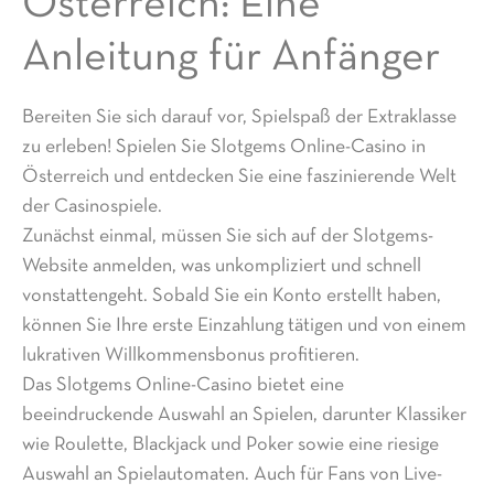
Österreich: Eine
Anleitung für Anfänger
Bereiten Sie sich darauf vor, Spielspaß der Extraklasse
zu erleben! Spielen Sie Slotgems Online-Casino in
Österreich und entdecken Sie eine faszinierende Welt
der Casinospiele.
Zunächst einmal, müssen Sie sich auf der Slotgems-
Website anmelden, was unkompliziert und schnell
vonstattengeht. Sobald Sie ein Konto erstellt haben,
können Sie Ihre erste Einzahlung tätigen und von einem
lukrativen Willkommensbonus profitieren.
Das Slotgems Online-Casino bietet eine
beeindruckende Auswahl an Spielen, darunter Klassiker
wie Roulette, Blackjack und Poker sowie eine riesige
Auswahl an Spielautomaten. Auch für Fans von Live-