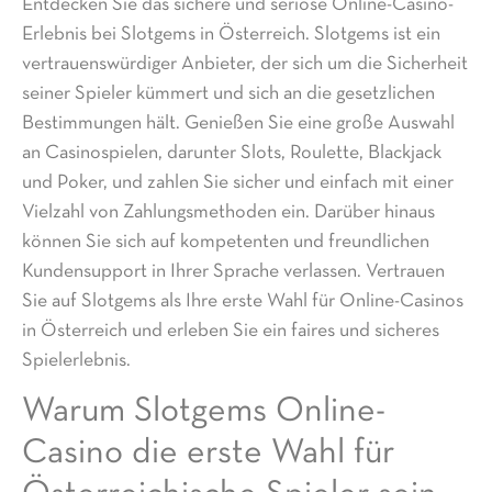
Entdecken Sie das sichere und seriöse Online-Casino-
Erlebnis bei Slotgems in Österreich. Slotgems ist ein
vertrauenswürdiger Anbieter, der sich um die Sicherheit
seiner Spieler kümmert und sich an die gesetzlichen
Bestimmungen hält. Genießen Sie eine große Auswahl
an Casinospielen, darunter Slots, Roulette, Blackjack
und Poker, und zahlen Sie sicher und einfach mit einer
Vielzahl von Zahlungsmethoden ein. Darüber hinaus
können Sie sich auf kompetenten und freundlichen
Kundensupport in Ihrer Sprache verlassen. Vertrauen
Sie auf Slotgems als Ihre erste Wahl für Online-Casinos
in Österreich und erleben Sie ein faires und sicheres
Spielerlebnis.
Warum Slotgems Online-
Casino die erste Wahl für