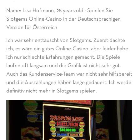
Name: Lisa Hofmann, 28 years old · Spielen Sie
Slotgems Online-Casino in der Deutschsprachigen
Version für Österreich
Ich war sehr enttäuscht von Slotgems. Zuerst dachte
ich, es wäre ein gutes Online-Casino, aber leider habe
ich nur schlechte Erfahrungen gemacht. Die Spiele
laufen oft langsam und die Grafik ist nicht sehr gut.
Auch das Kundenservice-Team war nicht sehr hilfsbereit
und die Auszahlungen haben lange gedauert. Ich werde
definitiv nicht mehr in Slotgems spielen.