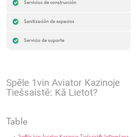
Servicios de construcción
Sanitización de espacios
Servicio de soporte
Spēle 1vin Aviator Kazinoje
Tiešsaistē: Kā Lietot?
Table
Spēle 1vin Aviator Kazinoje Tiešsaistē: Ieņemšana