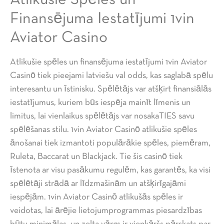
Atlikušie Spēles un
Finansējuma Iestatījumi 1vin
Aviator Casino
Atlikušie spēles un finansējuma iestatījumi 1vin Aviator
Casinō tiek pieejami latviešu val odds, kas saglabā spēlu
interesantu un īstinisku. Spēlētājs var atšķirt finansiālās
iestatījumus, kuriem būs iespēja mainīt līmenis un
limitus, lai vienlaikus spēlētājs var nosakaTIES savu
spēlēšanas stilu. 1vin Aviator Casinō atlikušie spēles
ānošanai tiek izmantoti populārākie spēles, piemēram,
Ruleta, Baccarat un Blackjack. Tie šis casinō tiek
īstenota ar visu pasākumu regulēm, kas garantēs, ka visi
spēlētāji strādā ar līdzmašinām un atšķirīgajāmi
iespējām. 1vin Aviator Casinō atlikušās spēles ir
veidotas, lai ārējie lietojumprogrammas piesardzības