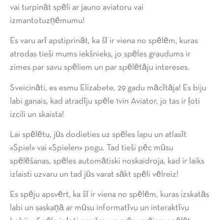
vai turpināt spēli ar jauno aviatoru vai
izmantotuzņēmumu!
Es varu arī apstiprināt, ka šī ir viena no spēlēm, kuras
atrodas tieši mums iekšnieks, jo spēles graudums ir
zimes par savu spēliem un par spēlētāju intereses.
Sveicināti, es esmu Elizabete, 29 gadu mācītāja! Es biju
labi ganais, kad atradīju spēle 1vin Aviator, jo tas ir ļoti
izcili un skaista!
Lai spēlētu, jūs dodieties uz spēles lapu un atlasīt
«Spiel» vai «Spielen» pogu. Tad tieši pēc mūsu
spēlēšanas, spēles automātiski noskaidroja, kad ir laiks
izlaisti uzvaru un tad jūs varat sākt spēli vēlreiz!
Es spēju apsvērt, ka šī ir viena no spēlēm, kuras izskatās
labi un saskaņā ar mūsu informatīvu un interaktīvu