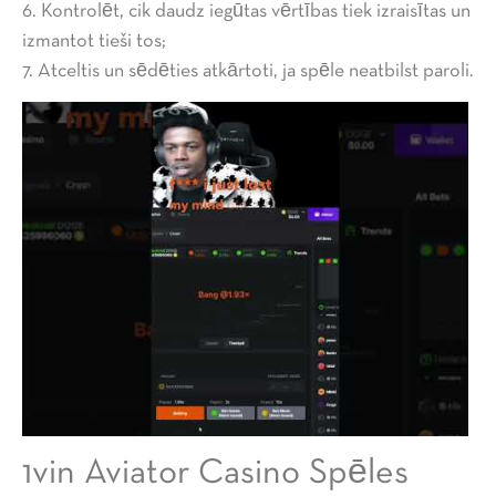
6. Kontrolēt, cik daudz iegūtas vērtības tiek izraisītas un
izmantot tieši tos;
7. Atceltis un sēdēties atkārtoti, ja spēle neatbilst paroli.
1vin Aviator Casino Spēles