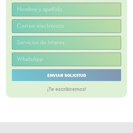
ENVIAR SOLICITUD
¡Te escribiremos!