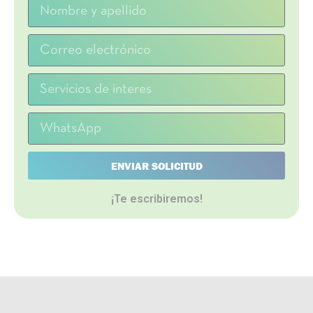
ENVIAR SOLICITUD
¡Te escribiremos!