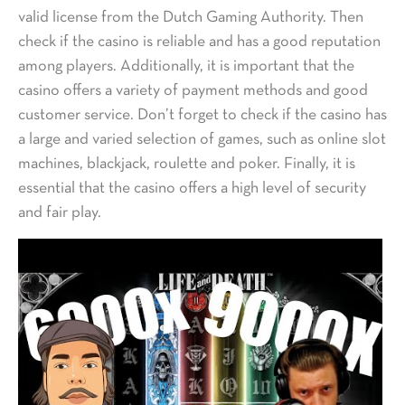
valid license from the Dutch Gaming Authority. Then
check if the casino is reliable and has a good reputation
among players. Additionally, it is important that the
casino offers a variety of payment methods and good
customer service. Don’t forget to check if the casino has
a large and varied selection of games, such as online slot
machines, blackjack, roulette and poker. Finally, it is
essential that the casino offers a high level of security
and fair play.