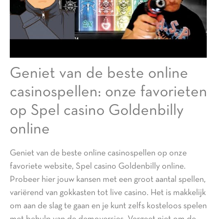
Geniet van de beste online
casinospellen: onze favorieten
op Spel casino Goldenbilly
online
Geniet van de beste online casinospellen op onze
favoriete website, Spel casino Goldenbilly online.
Probeer hier jouw kansen met een groot aantal spellen,
variërend van gokkasten tot live casino. Het is makkelijk
om aan de slag te gaan en je kunt zelfs kosteloos spelen