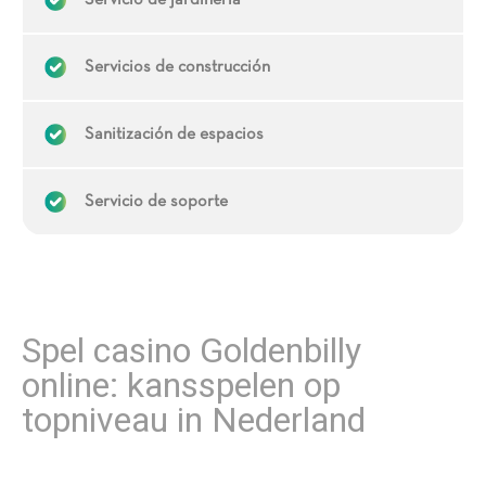
Servicio de jardinería
Servicios de construcción
Sanitización de espacios
Servicio de soporte
Spel casino Goldenbilly
online: kansspelen op
topniveau in Nederland