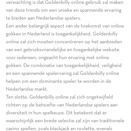
verwachting is dat Goldenbilly online gebruik zal maken
van deze trends om een unieke en spannende ervaring
te bieden aan Nederlandse spelers.
Een ander belangrijk aspect van de toekomst van online
gokken in Nederland is toegankelijkheid. Goldenbilly
online zal zich moeten concentreren op het aanbieden
van een gebruiksvriendelijke en toegankelijke website
voor iedereen, ongeacht hun ervaring met online
gokken. De combinatie van toegankelijkheid, veiligheid
en een spannende spelervaring zal Goldenbilly online
helpen om een dominante speler te worden in de
Nederlandse markt.
Ten slotte, Goldenbilly online zal zich ongetwijfeld
richten op de behoefte van Nederlandse spelers aan
diversiteit in hun spelkeuze. Dit betekent dat er
waarschijnlijk een brede selectie zal zijn van traditionele
casino spellen, zoals blackjack en roulette, evenals