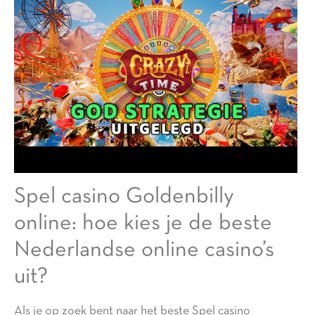
Spel casino Goldenbilly
online: hoe kies je de beste
Nederlandse online casino’s
uit?
Als je op zoek bent naar het beste Spel casino