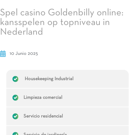
Spel casino Goldenbilly online:
kansspelen op topniveau in
Nederland
10 Junio 2025
Housekeeping Industrial
Limpieza comercial
Servicio residencial