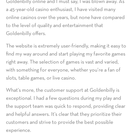
Goldenbilly online and I must say, I was blown away. As
a 45-year-old casino enthusiast, I have visited many
online casinos over the years, but none have compared
to the level of quality and entertainment that
Goldenbilly offers.
The website is extremely user-friendly, making it easy to
find my way around and start playing my favorite games
right away. The selection of games is vast and varied,
with something for everyone, whether you’re a fan of
slots, table games, or live casino.
What’s more, the customer support at Goldenbilly is
exceptional. I had a few questions during my play and
the support team was quick to respond, providing clear
and helpful answers. It’s clear that they prioritize their
customers and strive to provide the best possible
experience.