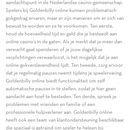
aandachtspunt in de Nederlandse casino-gemeenschap.
Spelers bij Goldenbilly online kunnen problematisch
gokgedrag ervaren, maar er zijn manieren om er zich van
bewust te worden en ze te voorkomen. Ten eerste,
houd de hoeveelheid tijd en geld die je besteedt aan
online casino’s in de gaten. Als je merkt dat je meer dan
verwacht gaat spenderen of je jouw dagelijkse
verplichtingen verwaarloost, is het mogelijk dat je aan
online gokverslavendheid lijdt. Ten tweede, zorg ervoor
dat je regelmatig pauzes neemt tijdens je speelervaring.
Goldenbilly online biedt functionaliteit om zelf
automatische pauzes in te stellen, zodat je hier geen
aandacht aan hoef te besteden. Ten derde, spreek je
problemen met vrienden en familie of een
professionele hulpverlener aan. Goldenbilly online
heeft ook een team van klantondersteuning beschikbaar
die speciaal is getraind om speler te helpen bij