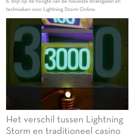
6. Blijf op de hoogte van de nieuwste strategieën en
technieken voor Lightning Storm Online.
Het verschil tussen Lightning
Storm en traditioneel casino