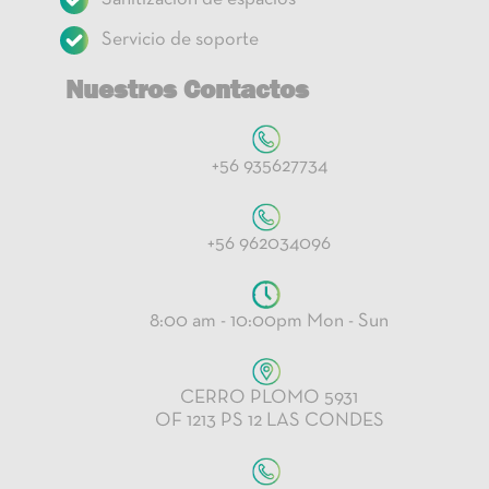
Servicio de soporte
Nuestros Contactos
+56 935627734
+56 962034096
8:00 am - 10:00pm Mon - Sun
CERRO PLOMO 5931
OF 1213 PS 12 LAS CONDES