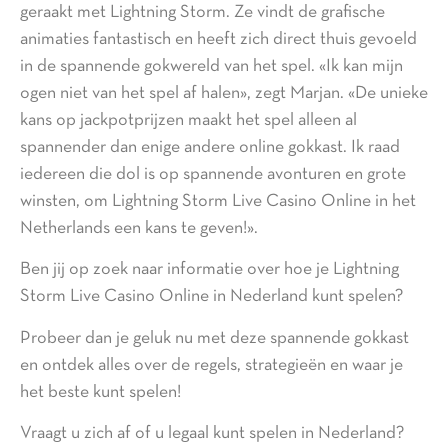
geraakt met Lightning Storm. Ze vindt de grafische
animaties fantastisch en heeft zich direct thuis gevoeld
in de spannende gokwereld van het spel. «Ik kan mijn
ogen niet van het spel af halen», zegt Marjan. «De unieke
kans op jackpotprijzen maakt het spel alleen al
spannender dan enige andere online gokkast. Ik raad
iedereen die dol is op spannende avonturen en grote
winsten, om Lightning Storm Live Casino Online in het
Netherlands een kans te geven!».
Ben jij op zoek naar informatie over hoe je Lightning
Storm Live Casino Online in Nederland kunt spelen?
Probeer dan je geluk nu met deze spannende gokkast
en ontdek alles over de regels, strategieën en waar je
het beste kunt spelen!
Vraagt u zich af of u legaal kunt spelen in Nederland?