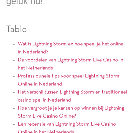
geluk nu!
Table
Wat is Lightning Storm en hoe speel je het online
in Nederland?
De voordelen van Lightning Storm Live Casino in
het Netherlands
Professiounele tips voor speel Lightning Storm
Online in Nederland
Het verschil tussen Lightning Storm en traditioneel
casino spel in Nederland
Hoe vergroot je je kansen op winnen bij Lightning
Storm Live Casino Online?
Een recensie van Lightning Storm Live Casino
Online in het Netherlands