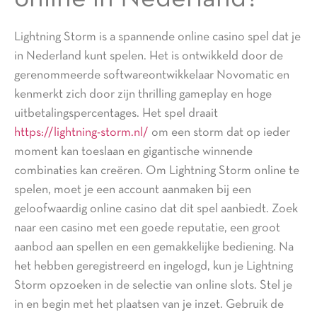
Lightning Storm is a spannende online casino spel dat je
in Nederland kunt spelen. Het is ontwikkeld door de
gerenommeerde softwareontwikkelaar Novomatic en
kenmerkt zich door zijn thrilling gameplay en hoge
uitbetalingspercentages. Het spel draait
https://lightning-storm.nl/
om een storm dat op ieder
moment kan toeslaan en gigantische winnende
combinaties kan creëren. Om Lightning Storm online te
spelen, moet je een account aanmaken bij een
geloofwaardig online casino dat dit spel aanbiedt. Zoek
naar een casino met een goede reputatie, een groot
aanbod aan spellen en een gemakkelijke bediening. Na
het hebben geregistreerd en ingelogd, kun je Lightning
Storm opzoeken in de selectie van online slots. Stel je
in en begin met het plaatsen van je inzet. Gebruik de