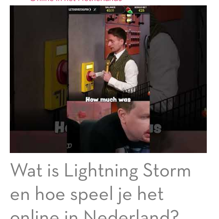
Wat is Lightning Storm
en hoe speel je het
online in Nederland?