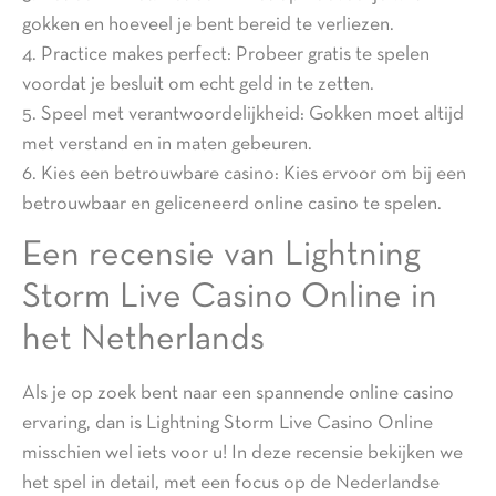
gokken en hoeveel je bent bereid te verliezen.
4. Practice makes perfect: Probeer gratis te spelen
voordat je besluit om echt geld in te zetten.
5. Speel met verantwoordelijkheid: Gokken moet altijd
met verstand en in maten gebeuren.
6. Kies een betrouwbare casino: Kies ervoor om bij een
betrouwbaar en geliceneerd online casino te spelen.
Een recensie van Lightning
Storm Live Casino Online in
het Netherlands
Als je op zoek bent naar een spannende online casino
ervaring, dan is Lightning Storm Live Casino Online
misschien wel iets voor u! In deze recensie bekijken we
het spel in detail, met een focus op de Nederlandse