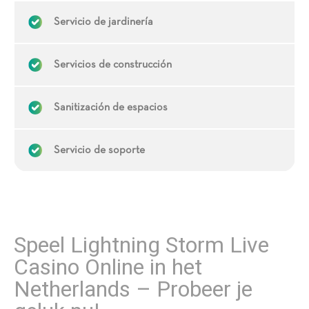
Servicio de jardinería
Servicios de construcción
Sanitización de espacios
Servicio de soporte
Speel Lightning Storm Live
Casino Online in het
Netherlands – Probeer je