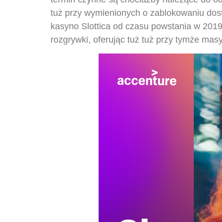
tuż przy wymienionych o zablokowaniu dos
kasyno Slottica od czasu powstania w 2019
rozgrywki, oferując tuż tuż przy tymże ma