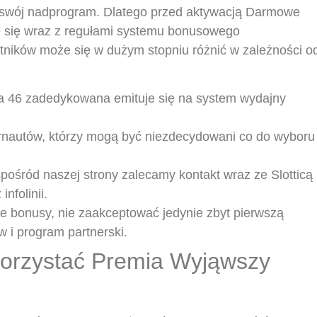
ać swój nadprogram. Dlatego przed aktywacją Darmowe
e się wraz z regułami systemu bonusowego
ników może się w dużym stopniu różnić w zależności o
ica 46 zadedykowana emituje się na system wydajny
ernautów, którzy mogą być niezdecydowani co do wyboru
spośród naszej strony zalecamy kontakt wraz ze Slotticą
nfolinii.
e bonusy, nie zaakceptować jedynie zbyt pierwszą
w i program partnerski.
orzystać Premia Wyjąwszy