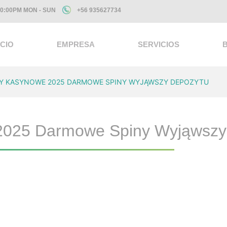
+56 935627734
10:00PM MON - SUN
ICIO
EMPRESA
SERVICIOS
Y KASYNOWE 2025 DARMOWE SPINY WYJĄWSZY DEPOZYTU
2025 Darmowe Spiny Wyjąwszy