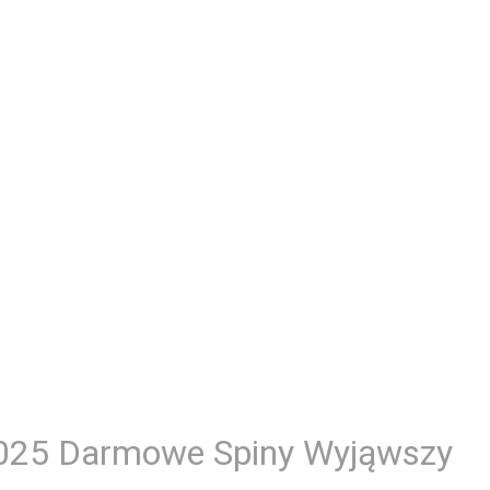
025 Darmowe Spiny Wyjąwszy