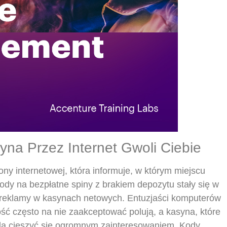
yna Przez Internet Gwoli Ciebie
ony internetowej, która informuje, w którym miejscu
dy na bezpłatne spiny z brakiem depozytu stały się w
reklamy w kasynach netowych. Entuzjaści komputerów
ść często na nie zaakceptować polują, a kasyna, które
ędą cieszyć się ogromnym zainteresowaniem. Kody