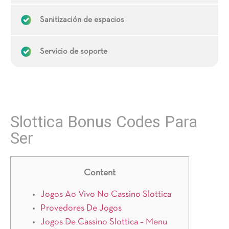
Sanitización de espacios
Servicio de soporte
Slottica Bonus Codes Para
Ser
Content
Jogos Ao Vivo No Cassino Slottica
Provedores De Jogos
Jogos De Cassino Slottica – Menu