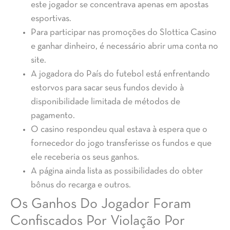
este jogador se concentrava apenas em apostas
esportivas.
Para participar nas promoções do Slottica Casino
e ganhar dinheiro, é necessário abrir uma conta no
site.
A jogadora do País do futebol está enfrentando
estorvos para sacar seus fundos devido à
disponibilidade limitada de métodos de
pagamento.
O casino respondeu qual estava à espera que o
fornecedor do jogo transferisse os fundos e que
ele receberia os seus ganhos.
A página ainda lista as possibilidades do obter
bônus do recarga e outros.
Os Ganhos Do Jogador Foram
Confiscados Por Violação Por