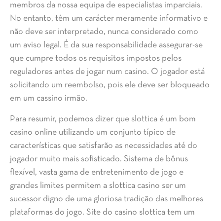
membros da nossa equipa de especialistas imparciais.
No entanto, têm um carácter meramente informativo e
não deve ser interpretado, nunca considerado como
um aviso legal. É da sua responsabilidade assegurar-se
que cumpre todos os requisitos impostos pelos
reguladores antes de jogar num casino. O jogador está
solicitando um reembolso, pois ele deve ser bloqueado
em um cassino irmão.
Para resumir, podemos dizer que slottica é um bom
casino online utilizando um conjunto típico de
características que satisfarão as necessidades até do
jogador muito mais sofisticado. Sistema de bônus
flexível, vasta gama de entretenimento de jogo e
grandes limites permitem a slottica casino ser um
sucessor digno de uma gloriosa tradição das melhores
plataformas do jogo. Site do casino slottica tem um