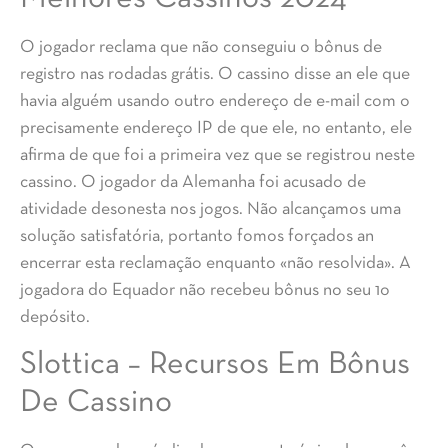
O jogador reclama que não conseguiu o bônus de
registro nas rodadas grátis. O cassino disse an ele que
havia alguém usando outro endereço de e-mail com o
precisamente endereço IP de que ele, no entanto, ele
afirma de que foi a primeira vez que se registrou neste
cassino. O jogador da Alemanha foi acusado de
atividade desonesta nos jogos. Não alcançamos uma
solução satisfatória, portanto fomos forçados an
encerrar esta reclamação enquanto «não resolvida». A
jogadora do Equador não recebeu bônus no seu 1o
depósito.
Slottica – Recursos Em Bônus
De Cassino