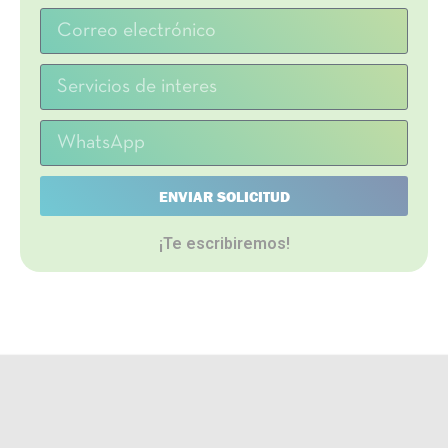
ENVIAR SOLICITUD
¡Te escribiremos!