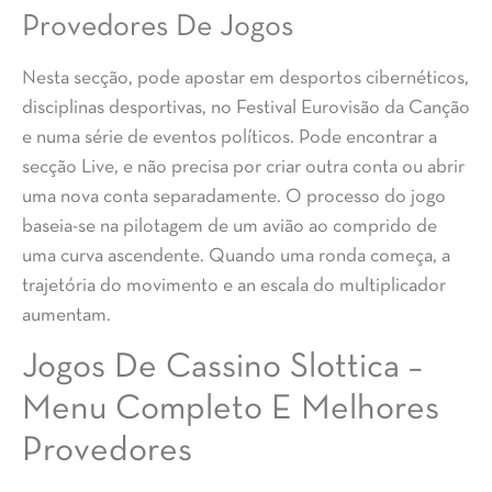
Provedores De Jogos
Nesta secção, pode apostar em desportos cibernéticos,
disciplinas desportivas, no Festival Eurovisão da Canção
e numa série de eventos políticos. Pode encontrar a
secção Live, e não precisa por criar outra conta ou abrir
uma nova conta separadamente. O processo do jogo
baseia-se na pilotagem de um avião ao comprido de
uma curva ascendente. Quando uma ronda começa, a
trajetória do movimento e an escala do multiplicador
aumentam.
Jogos De Cassino Slottica –
Menu Completo E Melhores
Provedores