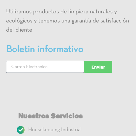
Utilizamos productos de limpieza naturales y
ecológicos y tenemos una garantía de satisfacción
del cliente
Boletin informativo
Enviar
Nuestros Servicios
Housekeeping Industrial