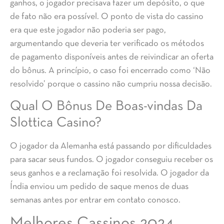
ganhos, o jogador precisava fazer um depósito, o que
de fato não era possível. O ponto de vista do cassino
era que este jogador não poderia ser pago,
argumentando que deveria ter verificado os métodos
de pagamento disponíveis antes de reivindicar an oferta
do bônus. A princípio, o caso foi encerrado como ‘Não
resolvido’ porque o cassino não cumpriu nossa decisão.
Qual O Bônus De Boas-vindas Da
Slottica Casino?
O jogador da Alemanha está passando por dificuldades
para sacar seus fundos. O jogador conseguiu receber os
seus ganhos e a reclamação foi resolvida. O jogador da
Índia enviou um pedido de saque menos de duas
semanas antes por entrar em contato conosco.
Melhores Cassinos 2024