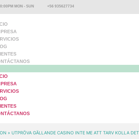
10:00PM MON - SUN
+56 935627734
ICIO
PRESA
RVICIOS
LOG
IENTES
NTÁCTANOS
ICIO
PRESA
RVICIOS
LOG
IENTES
NTÁCTANOS
ON » UTPRÖVA GÄLLANDE CASINO INTE ME ATT TARV KOLLA DET