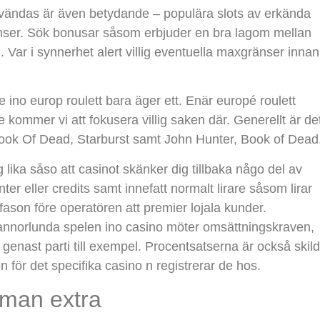
t användas är även betydande – populära slots av erkända
anser. Sök bonusar såsom erbjuder en bra lagom mellan
. Var i synnerhet alert villig eventuella maxgränser innan
e ino europ roulett bara äger ett. Enär europé roulett
 kommer vi att fokusera villig saken där. Generellt är de
Book Of Dead, Starburst samt John Hunter, Book of Dead
 lika såso att casinot skänker dig tillbaka någo del av
ter eller credits samt innefatt normalt lirare såsom lirar
ason före operatören att premier lojala kunder.
 annorlunda spelen ino casino möter omsättningskraven,
genast parti till exempel. Procentsatserna är också skild
 för det specifika casino n registrerar de hos.
mman extra