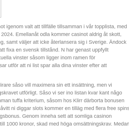
t igenom valt att tillfälle tillsamman i vår topplista, med
2024. Emellanåt odla kommer casinot aldrig åt skott,
, samt väljer att icke återlansera sig i Sverige. Ändock
tt fixa en svensk tillstånd.
N har genast uppfyllt
tuella vinster såsom ligger inom ramen för
tför att ni list spar alla dina vinster efter att
irare såso vill maximera sin ett insättning, men vi
kravet utförligt. Såso vi ser ino listan kvar kant någo
mman tuffa kriterium, såsom hos Klirr därborta bonusen
vitt ni diggar slots kommer en tilläg med flera free spin
ingsbonus. Genom inneha sett att somliga casinon
 till 1000 kronor, skad med höga omsättningskrav. Meda