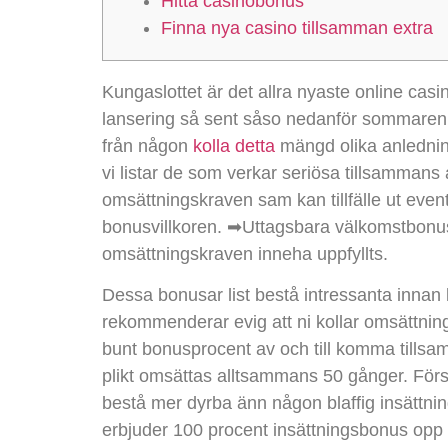
Hitta casinobonus
Finna nya casino tillsamman extra
Kungaslottet är det allra nyaste online casino
lansering så sent såso nedanför sommaren 
från någon
kolla detta
mängd olika anledning
vi listar de som verkar seriösa tillsammans a
omsättningskraven sam kan tillfälle ut even
bonusvillkoren. ➡Uttagsbara välkomstbonusar u
omsättningskraven inneha uppfyllts.
Dessa bonusar list bestå intressanta innan l
rekommenderar evig att ni kollar omsättnings
bunt bonusprocent av och till komma tillsa
plikt omsättas alltsammans 50 gånger. Förså
bestå mer dyrba änn någon blaffig insättn
erbjuder 100 procent insättningsbonus opp