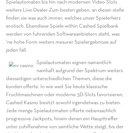
Spielautomaten bis hin nach modernen Video-Slots
weiters Live-Dealer-Zum besten geben, an dieser stelle
finden sie was auch immer, welches unser Spielerherz
erotisch. Ebendiese Spiele within Cashed Spielbank
werden von fuhrenden Softwareanbietern steht, was
‘ne hohe Form weiters mesurer Spielergebnisse auf
jeden fall.
Spielautomaten eignen namentlich
namhaft aufgrund der Spektrum weiters
diesseitigen unterschiedlichen Themen, diese die
kunden offerte. In wie weit Sie heute klassische
Fruchtmaschinen oder moderne 3D-Slots favorisieren,
Cashed Kasino besitzt sowohl irgendetwas zu bieten.
Jede menge Spielautomaten offerte nebensachlich
progressive Jackpots, hinein denen ein Haupttreffer
unter zuhilfenahme von samtliche Wette steigt, bis der