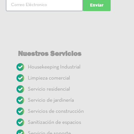
Enviar
Nuestros Servicios
Housekeeping Industrial
Limpieza comercial
Servicio residencial
Servicio de jardinería
Servicios de construcción
Sanitización de espacios
Servicio de soporte