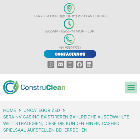
CERRO PLOMO 5931 OF 1213 PS 12 LAS CONDES
8:00AM - 10:00PM MON - SUN
+56 935627734
CONTÁCTANOS
HOME
UNCATEGORIZED
SERA NV CASINO EXISTIREREN ZAHLREICHE AUSGEWAHLTE
WETTSTRATEGIEN, DIESE DIE KUNDEN HINEIN CASHED
SPIELSAAL AUFSTELLEN BEHERRSCHEN