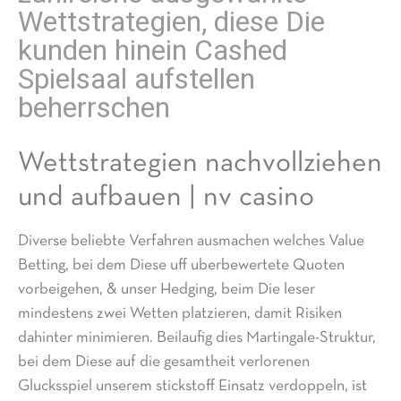
Wettstrategien, diese Die
kunden hinein Cashed
Spielsaal aufstellen
beherrschen
Wettstrategien nachvollziehen
und aufbauen | nv casino
Diverse beliebte Verfahren ausmachen welches Value
Betting, bei dem Diese uff uberbewertete Quoten
vorbeigehen, & unser Hedging, beim Die leser
mindestens zwei Wetten platzieren, damit Risiken
dahinter minimieren.
Beilaufig dies Martingale-Struktur,
bei dem Diese auf die gesamtheit verlorenen
Glucksspiel unserem stickstoff Einsatz verdoppeln, ist