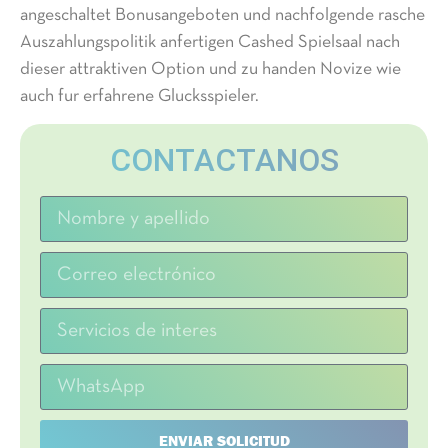
angeschaltet Bonusangeboten und nachfolgende rasche
Auszahlungspolitik anfertigen Cashed Spielsaal nach
dieser attraktiven Option und zu handen Novize wie
auch fur erfahrene Glucksspieler.
CONTACTANOS
ENVIAR SOLICITUD