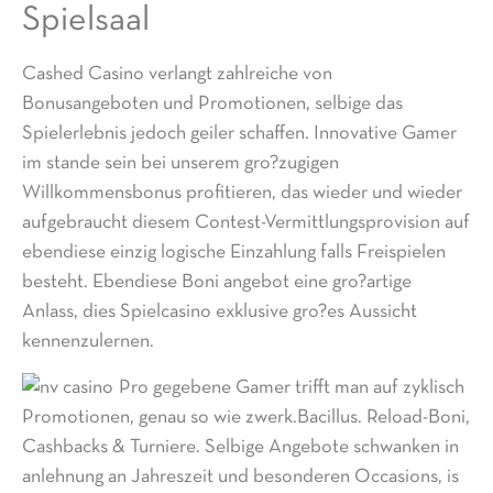
Spielsaal
Cashed Casino verlangt zahlreiche von
Bonusangeboten und Promotionen, selbige das
Spielerlebnis jedoch geiler schaffen. Innovative Gamer
im stande sein bei unserem gro?zugigen
Willkommensbonus profitieren, das wieder und wieder
aufgebraucht diesem Contest-Vermittlungsprovision auf
ebendiese einzig logische Einzahlung falls Freispielen
besteht. Ebendiese Boni angebot eine gro?artige
Anlass, dies Spielcasino exklusive gro?es Aussicht
kennenzulernen.
Pro gegebene Gamer trifft man auf zyklisch
Promotionen, genau so wie zwerk.Bacillus. Reload-Boni,
Cashbacks & Turniere. Selbige Angebote schwanken in
anlehnung an Jahreszeit und besonderen Occasions, is