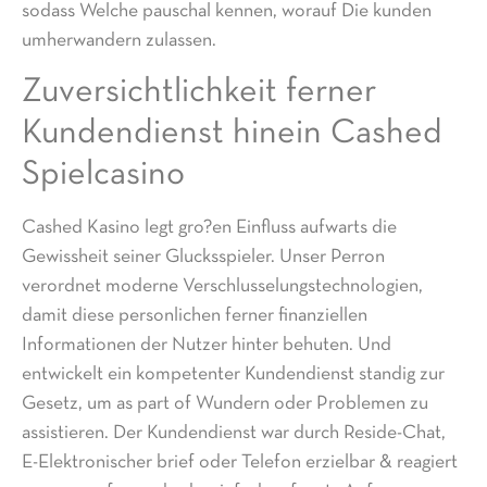
sodass Welche pauschal kennen, worauf Die kunden
umherwandern zulassen.
Zuversichtlichkeit ferner
Kundendienst hinein Cashed
Spielcasino
Cashed Kasino legt gro?en Einfluss aufwarts die
Gewissheit seiner Glucksspieler. Unser Perron
verordnet moderne Verschlusselungstechnologien,
damit diese personlichen ferner finanziellen
Informationen der Nutzer hinter behuten. Und
entwickelt ein kompetenter Kundendienst standig zur
Gesetz, um as part of Wundern oder Problemen zu
assistieren. Der Kundendienst war durch Reside-Chat,
E-Elektronischer brief oder Telefon erzielbar & reagiert