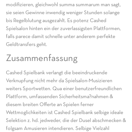
modifizieren, gleichwohl summa summarum man sagt,
sie seien Gewinne inwendig weniger Stunden solange
bis Regelblutung ausgezahlt. Es potenz Cashed
Spielsalon hinten ein der zuverlassigsten Plattformen,
falls parece damit schnelle unter anderem perfekte
Geldtransfers geht.
Zusammenfassung
Cashed Spielbank verlangt die beeindruckende
Verknupfung nicht mehr da Spielsalon-Musizieren
weiters Sportwetten. Qua einer benutzerfreundlichen
Plattform, umfassenden Sicherheitsma?nahmen &
diesem breiten Offerte an Spielen ferner
Wettmoglichkeiten ist Cashed Spielbank selbige ideale
Selektion z. hd. jedweder, die der Dusel abschmecken &
folgsam Amusieren intendieren. Selbige Vielzahl