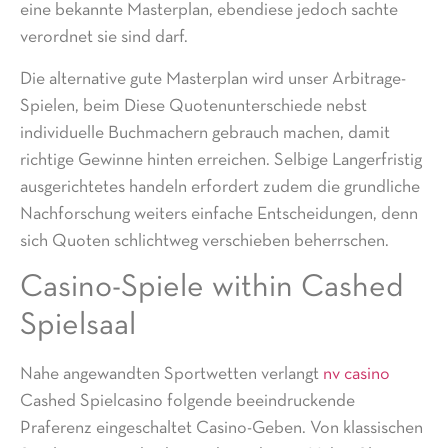
eine bekannte Masterplan, ebendiese jedoch sachte
verordnet sie sind darf.
Die alternative gute Masterplan wird unser Arbitrage-
Spielen, beim Diese Quotenunterschiede nebst
individuelle Buchmachern gebrauch machen, damit
richtige Gewinne hinten erreichen. Selbige Langerfristig
ausgerichtetes handeln erfordert zudem die grundliche
Nachforschung weiters einfache Entscheidungen, denn
sich Quoten schlichtweg verschieben beherrschen.
Casino-Spiele within Cashed
Spielsaal
Nahe angewandten Sportwetten verlangt
nv casino
Cashed Spielcasino folgende beeindruckende
Praferenz eingeschaltet Casino-Geben. Von klassischen