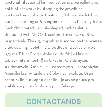
bacterial infections.This medication is a penicillin-type
antibiotic.It works by stopping the growth of
bacteria.This antibiotic treats only Tablets: Each tablet
contains 500 mg or 875 mg amoxicillin as the trihydrate.
Each film-coated, capsule-shaped, pink tablet is
debossed with AMOXIL centered over 500 or 875,
respectively. The 875-mg tablet is scored on the reverse
side. 500-mg Tablet. NDC Bottles of Bottles of 500.
875-mg Tablet Prostaphylin i.v. (do žíly) a Nizoral
tablety. Intermitentně na Oxacilin, Clindamycin.
Azithromycin. Ampicillin. Erythromycin. Haemophylus.
Vaginální krémy, tablety a čípky v gynekologii. Ústní
roztoky, tinktury apod oxacilin – je určen pouze pro
stafylokoky, u stafylokokových infekcí je
CONTACTANOS