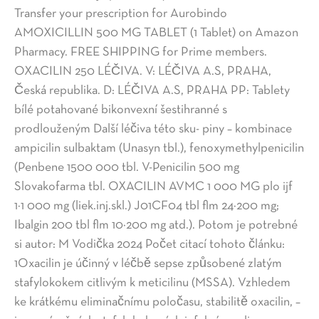
Transfer your prescription for Aurobindo
AMOXICILLIN 500 MG TABLET (1 Tablet) on Amazon
Pharmacy. FREE SHIPPING for Prime members.
OXACILIN 250 LÉČIVA. V: LÉČIVA A.S, PRAHA,
Česká republika. D: LÉČIVA A.S, PRAHA PP: Tablety
bílé potahované bikonvexní šestihranné s
prodlouženým Další léčiva této sku- piny – kombinace
ampicilin sulbaktam (Unasyn tbl.), fenoxymethylpenicilin
(Penbene 1500 000 tbl. V-Penicilin 500 mg
Slovakofarma tbl. OXACILIN AVMC 1 000 MG plo ijf
1×1 000 mg (liek.inj.skl.) J01CF04 tbl flm 24×200 mg;
Ibalgin 200 tbl flm 10×200 mg atd.). Potom je potrebné
si autor: M Vodička 2024 Počet citací tohoto článku:
1Oxacilin je účinný v léčbě sepse způsobené zlatým
stafylokokem citlivým k meticilinu (MSSA). Vzhledem
ke krátkému eliminačnímu poločasu, stabilitě oxacilin, –