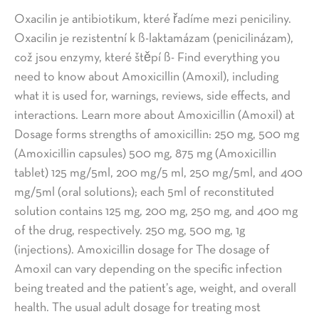
Oxacilin je antibiotikum, které řadíme mezi peniciliny.
Oxacilin je rezistentní k ß-laktamázam (penicilinázam),
což jsou enzymy, které štěpí ß- Find everything you
need to know about Amoxicillin (Amoxil), including
what it is used for, warnings, reviews, side effects, and
interactions. Learn more about Amoxicillin (Amoxil) at
Dosage forms strengths of amoxicillin: 250 mg, 500 mg
(Amoxicillin capsules) 500 mg, 875 mg (Amoxicillin
tablet) 125 mg/5ml, 200 mg/5 ml, 250 mg/5ml, and 400
mg/5ml (oral solutions); each 5ml of reconstituted
solution contains 125 mg, 200 mg, 250 mg, and 400 mg
of the drug, respectively. 250 mg, 500 mg, 1g
(injections). Amoxicillin dosage for The dosage of
Amoxil can vary depending on the specific infection
being treated and the patient’s age, weight, and overall
health. The usual adult dosage for treating most