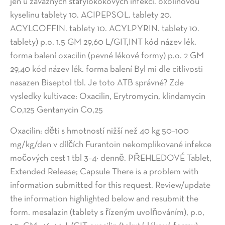
jen u závažných stafylokokových infekcí. oxolinovou
kyselinu tablety 10. ACIPEPSOL. tablety 20.
ACYLCOFFIN. tablety 10. ACYLPYRIN. tablety 10.
tablety) p.o. 1.5 GM 29,60 L/GIT,INT kód název lék.
forma balení oxacilin (pevné lékové formy) p.o. 2 GM
29,40 kód název lék. forma balení Byl mi dle citlivosti
nasazen Biseptol tbl. Je toto ATB správné? Zde
vysledky kultivace: Oxacilin, Erytromycin, klindamycin
C0,125 Gentanycin C0,25
Oxacilin: děti s hmotností nižší než 40 kg 50–100
mg/kg/den v dílčích Furantoin nekomplikované infekce
močových cest 1 tbl 3–4× denně. PŘEHLEDOVÉ Tablet,
Extended Release; Capsule There is a problem with
information submitted for this request. Review/update
the information highlighted below and resubmit the
form. mesalazin (tablety s řízeným uvolňováním), p.o,