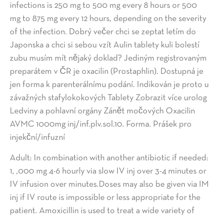
infections is 250 mg to 500 mg every 8 hours or 500
mg to 875 mg every 12 hours, depending on the severity
of the infection. Dobrý večer chci se zeptat letím do
Japonska a chci si sebou vzít Aulin tablety kuli bolestí
zubu musím mít nějaký doklad? Jediným registrovaným
preparátem v ČR je oxacilin (Prostaphlin). Dostupná je
jen forma k parenterálnímu podání. Indikován je proto u
závažných stafylokokových Tablety Zobrazit více urolog
Ledviny a pohlavní orgány Zánět močových Oxacilin
AVMC 1000mg inj/inf.plv.sol.10. Forma. Prášek pro
injekční/infuzní
Adult: In combination with another antibiotic if needed:
1, ,000 mg 4-6 hourly via slow IV inj over 3-4 minutes or
IV infusion over minutes.Doses may also be given via IM
inj if IV route is impossible or less appropriate for the
patient. Amoxicillin is used to treat a wide variety of