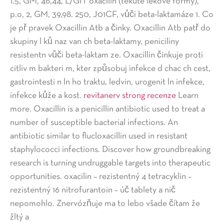
1.5, GM, 46,44, L/GIT oxacilin (tekuté lékové formy),
p.o, 2, GM, 39,98. 250, J01CF, vůči beta-laktamáze 1. Co
je př pravek Oxacillin Atb a činky. Oxacillin Atb patř do
skupiny l ků naz van ch beta-laktamy, peniciliny
resistentn vůči beta-laktam ze. Oxacillin činkuje proti
citliv m bakteri m, kter způsobuj infekce d chac ch cest,
gastrointesti n ln ho traktu, ledvin, urogenit ln infekce,
infekce kůže a kost.
revitanerv strong recenze
Learn
more. Oxacillin is a penicillin antibiotic used to treat a
number of susceptible bacterial infections. An
antibiotic similar to flucloxacillin used in resistant
staphylococci infections. Discover how groundbreaking
research is turning undruggable targets into therapeutic
opportunities. oxacilin – rezistentný 4 tetracyklin –
rezistentný 16 nitrofurantoin – úč tablety a nič
nepomohlo. Znervózňuje ma to lebo všade čítam že
žltý a