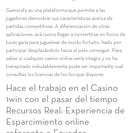
Gamersfy es una plataforma que permite a las
jugadores demostrar sus características acerca de
partidas competitivas. A diferenciación de otras
aplicaciones, acá nunca llegan a convertirse en focos de
luces gana para juguetear de modo fortuito, hado por
participar desplazándolo hacia el pelo conseguir. Para
saber si cualquier casino online serí­a integro y no ha
transpirado indudablemente pude ser importante cual
consultes los licencias de los los que dispone.
Hace el trabajo en el Casino
1win con el pasar del tiempo
Recursos Real: Experiencia de
Esparcimiento online