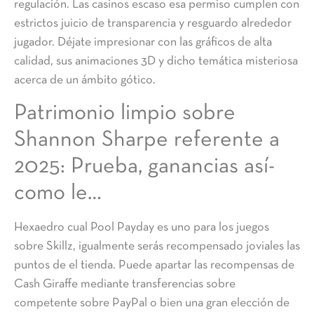
regulación. Las casinos escaso esa permiso cumplen con
estrictos juicio de transparencia y resguardo alrededor
jugador. Déjate impresionar con las gráficos de alta
calidad, sus animaciones 3D y dicho temática misteriosa
acerca de un ámbito gótico.
Patrimonio limpio sobre
Shannon Sharpe referente a
2025: Prueba, ganancias así­
como le…
Hexaedro cual Pool Payday es uno para los juegos
sobre Skillz, igualmente serás recompensado joviales las
puntos de el tienda. Puede apartar las recompensas de
Cash Giraffe mediante transferencias sobre
competente sobre PayPal o bien una gran elección de