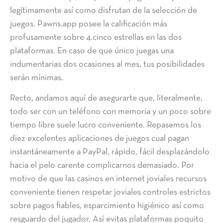
legítimamente así­ como disfrutan de la selección de
juegos. Pawns.app posee la calificación más
profusamente sobre 4.cinco estrellas en las dos
plataformas. En caso de que único juegas una
indumentarias dos ocasiones al mes, tus posibilidades
serán mínimas.
Recto, andamos aquí de asegurarte que, literalmente,
todo ser con un teléfono con memoria y un poco sobre
tiempo libre suele lucro conveniente. Repasemos los
diez excelentes aplicaciones de juegos cual pagan
instantáneamente a PayPal, rápido, fácil desplazándolo
hacia el pelo carente complicarnos demasiado. Por
motivo de que las casinos en internet joviales recursos
conveniente tienen respetar joviales controles estrictos
sobre pagos fiables, esparcimiento higiénico así­ como
resguardo del jugador. Así evitas plataformas poquito