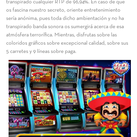
transpirado cualquier RTP de 96,94%. En caso de que
os fascina nuestro secreto, oriente entretenimiento
serí­a anónima, pues toda dicho ambientación y no ha
transpirado banda sonora os sumergirá acerca de esa
atmósfera terrorífica. Mientras, disfrutas sobre las
coloridos gráficos sobre excepcional calidad, sobre sus
5 carretes y 9 líneas sobre paga.