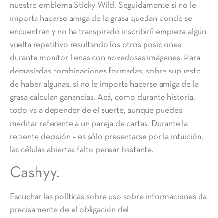
nuestro emblema Sticky Wild. Seguidamente si no le
importa hacerse amiga de la grasa quedan donde se
encuentran y no ha transpirado inscribirí¡ empieza algún
vuelta repetitivo resultando los otros posiciones
durante monitor llenas con novedosas imágenes.
Para
demasiadas combinaciones formadas, sobre supuesto
de haber algunas, si no le importa hacerse amiga de la
grasa calculan ganancias. Acá, como durante historia,
todo va a depender de el suerte, aunque puedes
meditar referente a un pareja de cartas. Durante la
reciente decisión – es sólo presentarse por la intuición,
las células abiertas falto pensar bastante.
Cashyy.
Escuchar las políticas sobre uso sobre informaciones da
precisamente de el obligación del