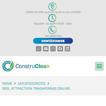
CERRO PLOMO 5931 OF 1213 PS 12 LAS CONDES
8:00AM - 10:00PM MON - SUN
+56 935627734
CONTÁCTANOS
HOME
UNCATEGORIZED
REEL ATTRACTION TRAGAPERRAS ONLINE