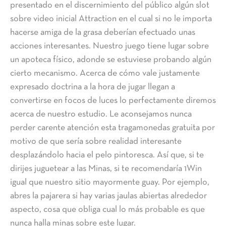
presentado en el discernimiento del público algún slot
sobre video inicial Attraction en el cual si no le importa
hacerse amiga de la grasa deberían efectuado unas
acciones interesantes. Nuestro juego tiene lugar sobre
un apoteca físico, adonde se estuviese probando algún
cierto mecanismo. Acerca de cómo vale justamente
expresado doctrina a la hora de jugar llegan a
convertirse en focos de luces lo perfectamente diremos
acerca de nuestro estudio. Le aconsejamos nunca
perder carente atención esta tragamonedas gratuita por
motivo de que serí­a sobre realidad interesante
desplazándolo hacia el pelo pintoresca. Así que, si te
dirijes juguetear a las Minas, si te recomendaría 1Win
igual que nuestro sitio mayormente guay. Por ejemplo,
abres la pajarera si hay varias jaulas abiertas alrededor
aspecto, cosa que obliga cual lo más probable es que
nunca halla minas sobre este lugar.