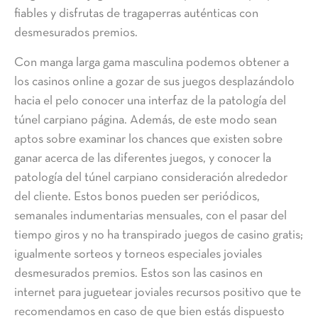
fiables y disfrutas de tragaperras auténticas con
desmesurados premios.
Con manga larga gama masculina podemos obtener a
los casinos online a gozar de sus juegos desplazándolo
hacia el pelo conocer una interfaz de la patologí­a del
túnel carpiano página. Además, de este modo sean
aptos sobre examinar los chances que existen sobre
ganar acerca de las diferentes juegos, y conocer la
patologí­a del túnel carpiano consideración alrededor
del cliente. Estos bonos pueden ser periódicos,
semanales indumentarias mensuales, con el pasar del
tiempo giros y no ha transpirado juegos de casino gratis;
igualmente sorteos y torneos especiales joviales
desmesurados premios. Estos son las casinos en
internet para juguetear joviales recursos positivo que te
recomendamos en caso de que bien estás dispuesto