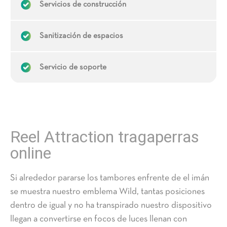
Servicios de construcción
Sanitización de espacios
Servicio de soporte
Reel Attraction tragaperras
online
Si alrededor pararse los tambores enfrente de el imán
se muestra nuestro emblema Wild, tantas posiciones
dentro de igual y no ha transpirado nuestro dispositivo
llegan a convertirse en focos de luces llenan con