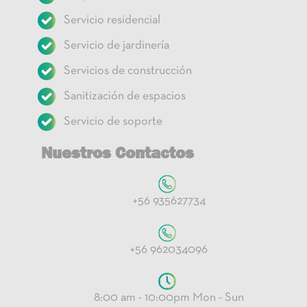
Servicio residencial
Servicio de jardinería
Servicios de construcción
Sanitización de espacios
Servicio de soporte
Nuestros Contactos
+56 935627734
+56 962034096
8:00 am - 10:00pm Mon - Sun