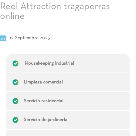
Reel Attraction tragaperras
online
12 Septiembre 2025
Housekeeping Industrial
Limpieza comercial
Servicio residencial
Servicio de jardinería