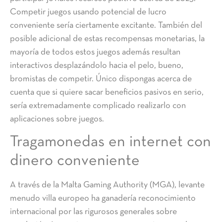
Competir juegos usando potencial de lucro
conveniente serí­a ciertamente excitante. También del
posible adicional de estas recompensas monetarias, la
mayoría de todos estos juegos además resultan
interactivos desplazándolo hacia el pelo, bueno,
bromistas de competir. Único dispongas acerca de
cuenta que si quiere sacar beneficios pasivos en serio,
serí­a extremadamente complicado realizarlo con
aplicaciones sobre juegos.
Tragamonedas en internet con
dinero conveniente
A través de la Malta Gaming Authority (MGA), levante
menudo villa europeo ha ganadería reconocimiento
internacional por las rigurosos generales sobre