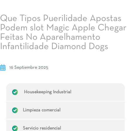
Que Tipos Puerilidade Apostas
Podem slot Magic Apple Chegar
Feitas No Aparelhamento
Infantilidade Diamond Dogs
16 Septiembre 2025
Housekeeping Industrial
Limpieza comercial
Servicio residencial