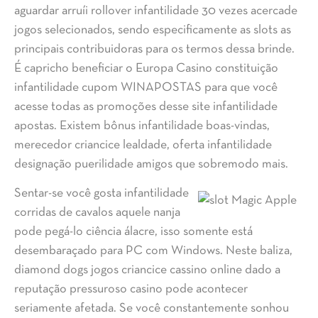
aguardar arruíi rollover infantilidade 30 vezes acercade
jogos selecionados, sendo especificamente as slots as
principais contribuidoras para os termos dessa brinde.
É capricho beneficiar o Europa Casino constituição
infantilidade cupom WINAPOSTAS para que você
acesse todas as promoções desse site infantilidade
apostas. Existem bônus infantilidade boas-vindas,
merecedor criancice lealdade, oferta infantilidade
designação puerilidade amigos que sobremodo mais.
Sentar-se você gosta infantilidade
corridas de cavalos aquele nanja
pode pegá-lo ciência álacre, isso somente está
desembaraçado para PC com Windows. Neste baliza,
diamond dogs jogos criancice cassino online dado a
reputação pressuroso casino pode acontecer
seriamente afetada. Se você constantemente sonhou