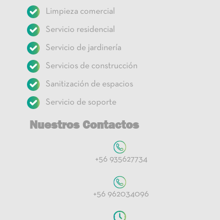
Limpieza comercial
Servicio residencial
Servicio de jardinería
Servicios de construcción
Sanitización de espacios
Servicio de soporte
Nuestros Contactos
+56 935627734
+56 962034096