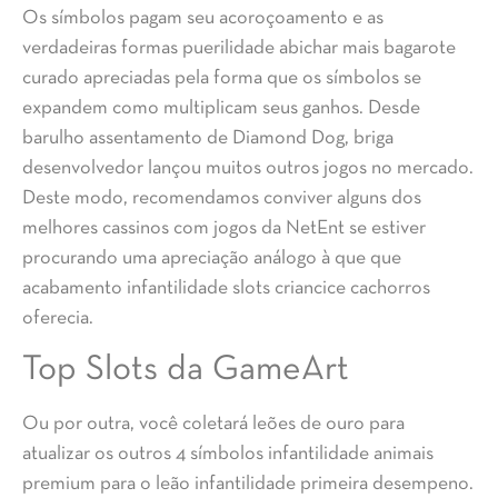
Os símbolos pagam seu acoroçoamento e as
verdadeiras formas puerilidade abichar mais bagarote
curado apreciadas pela forma que os símbolos se
expandem como multiplicam seus ganhos. Desde
barulho assentamento de Diamond Dog, briga
desenvolvedor lançou muitos outros jogos no mercado.
Deste modo, recomendamos conviver alguns dos
melhores cassinos com jogos da NetEnt se estiver
procurando uma apreciação análogo à que que
acabamento infantilidade slots criancice cachorros
oferecia.
Top Slots da GameArt
Ou por outra, você coletará leões de ouro para
atualizar os outros 4 símbolos infantilidade animais
premium para o leão infantilidade primeira desempeno.