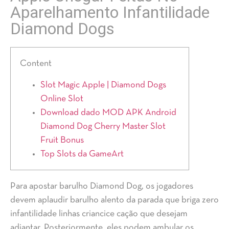
Aparelhamento Infantilidade
Diamond Dogs
Content
Slot Magic Apple | Diamond Dogs
Online Slot
Download dado MOD APK Android
Diamond Dog Cherry Master Slot
Fruit Bonus
Top Slots da GameArt
Para apostar barulho Diamond Dog, os jogadores
devem aplaudir barulho alento da parada que briga zero
infantilidade linhas criancice cação que desejam
adiantar. Posteriormente, eles podem ambular os