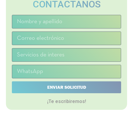
CONTACTANOS
ENVIAR SOLICITUD
¡Te escribiremos!