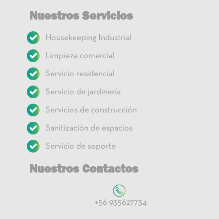
Nuestros Servicios
Housekeeping Industrial
Limpieza comercial
Servicio residencial
Servicio de jardinería
Servicios de construcción
Sanitización de espacios
Servicio de soporte
Nuestros Contactos
+56 935627734