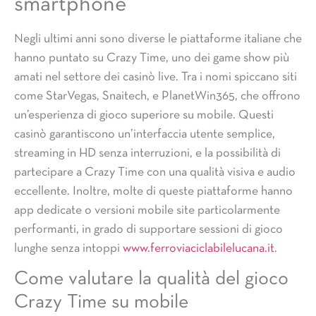
smartphone
Negli ultimi anni sono diverse le piattaforme italiane che
hanno puntato su Crazy Time, uno dei game show più
amati nel settore dei casinò live. Tra i nomi spiccano siti
come StarVegas, Snaitech, e PlanetWin365, che offrono
un’esperienza di gioco superiore su mobile. Questi
casinò garantiscono un’interfaccia utente semplice,
streaming in HD senza interruzioni, e la possibilità di
partecipare a Crazy Time con una qualità visiva e audio
eccellente. Inoltre, molte di queste piattaforme hanno
app dedicate o versioni mobile site particolarmente
performanti, in grado di supportare sessioni di gioco
lunghe senza intoppi
www.ferroviaciclabilelucana.it
.
Come valutare la qualità del gioco
Crazy Time su mobile