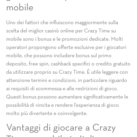
mobile
Uno dei fattori che influiscono maggiormente sulla
scelta del miglior casinò online per Crazy Time su
mobile sono i bonus e le promozioni dedicate. Molti
operatori propongono offerte esclusive per i giocatori
mobile, che possono includere bonus sul primo
deposito, free spin, cashback specifici o credito gratuito
da utilizzare proprio su Crazy Time. È utile leggere con
attenzione termini e condizioni, in particolare riguardo
ai requisiti di scommessa e alle restrizioni di gioco.
Questi bonus possono aumentare significativamente le
possibilità di vincita e rendere l’esperienza di gioco
molto più divertente e coinvolgente.
Vantaggi di giocare a Crazy