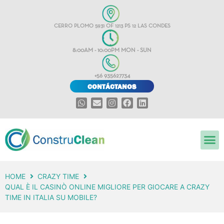
CERRO PLOMO 5931 OF 1213 PS 12 LAS CONDES
8:00AM - 10:00PM MON - SUN
+56 935627734
CONTÁCTANOS
HOME
CRAZY TIME
QUAL È IL CASINÒ ONLINE MIGLIORE PER GIOCARE A CRAZY
TIME IN ITALIA SU MOBILE?