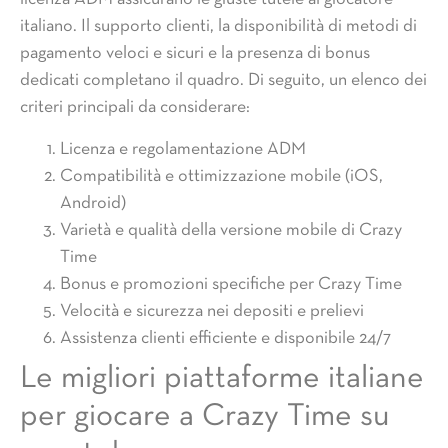
italiano. Il supporto clienti, la disponibilità di metodi di
pagamento veloci e sicuri e la presenza di bonus
dedicati completano il quadro. Di seguito, un elenco dei
criteri principali da considerare:
Licenza e regolamentazione ADM
Compatibilità e ottimizzazione mobile (iOS,
Android)
Varietà e qualità della versione mobile di Crazy
Time
Bonus e promozioni specifiche per Crazy Time
Velocità e sicurezza nei depositi e prelievi
Assistenza clienti efficiente e disponibile 24/7
Le migliori piattaforme italiane
per giocare a Crazy Time su