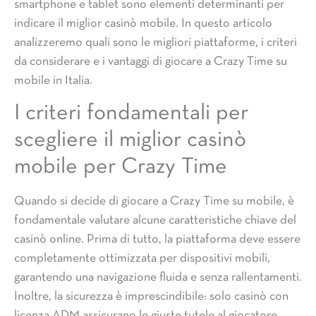
smartphone e tablet sono elementi determinanti per
indicare il miglior casinò mobile. In questo articolo
analizzeremo quali sono le migliori piattaforme, i criteri
da considerare e i vantaggi di giocare a Crazy Time su
mobile in Italia.
I criteri fondamentali per
scegliere il miglior casinò
mobile per Crazy Time
Quando si decide di giocare a Crazy Time su mobile, è
fondamentale valutare alcune caratteristiche chiave del
casinò online. Prima di tutto, la piattaforma deve essere
completamente ottimizzata per dispositivi mobili,
garantendo una navigazione fluida e senza rallentamenti.
Inoltre, la sicurezza è imprescindibile: solo casinò con
licenza ADM assicurano le giuste tutele al giocatore