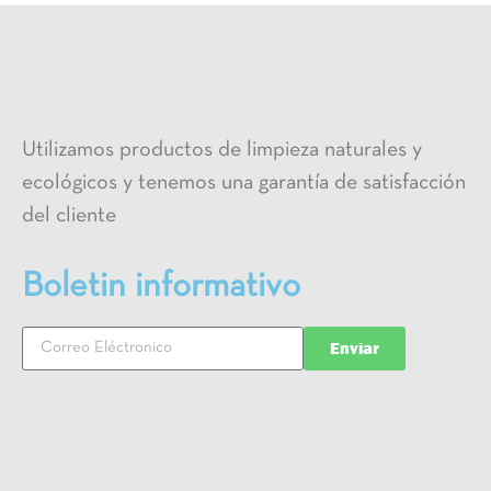
Utilizamos productos de limpieza naturales y
ecológicos y tenemos una garantía de satisfacción
del cliente
Boletin informativo
Enviar