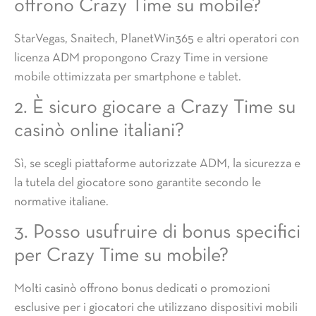
offrono Crazy Time su mobile?
StarVegas, Snaitech, PlanetWin365 e altri operatori con
licenza ADM propongono Crazy Time in versione
mobile ottimizzata per smartphone e tablet.
2. È sicuro giocare a Crazy Time su
casinò online italiani?
Sì, se scegli piattaforme autorizzate ADM, la sicurezza e
la tutela del giocatore sono garantite secondo le
normative italiane.
3. Posso usufruire di bonus specifici
per Crazy Time su mobile?
Molti casinò offrono bonus dedicati o promozioni
esclusive per i giocatori che utilizzano dispositivi mobili