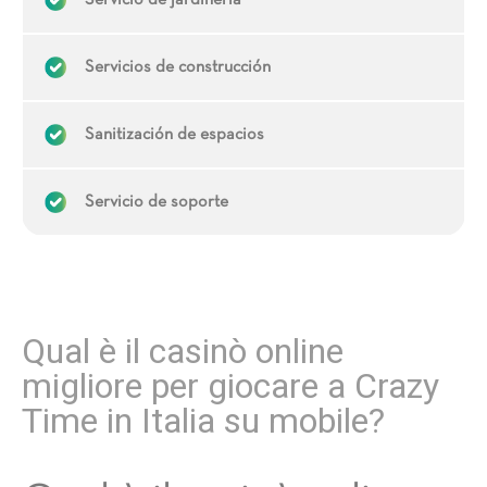
Servicio de jardinería
Servicios de construcción
Sanitización de espacios
Servicio de soporte
Qual è il casinò online
migliore per giocare a Crazy
Time in Italia su mobile?