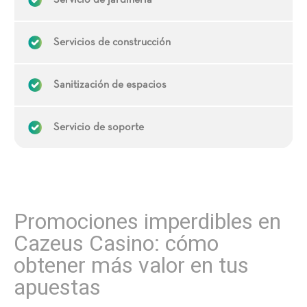
Servicio de jardinería
Servicios de construcción
Sanitización de espacios
Servicio de soporte
Promociones imperdibles en
Cazeus Casino: cómo
obtener más valor en tus
apuestas