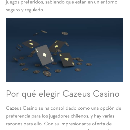
juegos preferidos, sabiendo que están en un entorno
seguro y regulado.
Por qué elegir Cazeus Casino
Cazeus Casino se ha consolidado como una opción de
preferencia para los jugadores chilenos, y hay varias
razones para ello. Con su impresionante oferta de