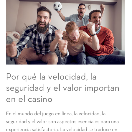
Por qué la velocidad, la
seguridad y el valor importan
en el casino
En el mundo del juego en línea, la velocidad, la
seguridad y el valor son aspectos esenciales para una
experiencia satisfactoria. La velocidad se traduce en