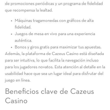
de promociones periódicas y un programa de fidelidad
que recompensa la lealtad.
Máquinas tragamonedas con gráficos de alta
fidelidad.
Juegos de mesa en vivo para una experiencia
auténtica.
Bonos y giros gratis para maximizar tus apuestas.
Además, la plataforma de Cazeus Casino está diseñada
para ser intuitiva, lo que facilita la navegación incluso
para los jugadores novatos. Esta atención al detalle en la
usabilidad hace que sea un lugar ideal para disfrutar del
juego en línea.
Beneficios clave de Cazeus
Casino