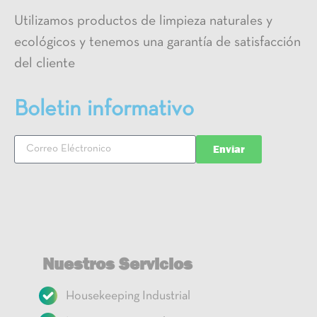
Utilizamos productos de limpieza naturales y
ecológicos y tenemos una garantía de satisfacción
del cliente
Boletin informativo
Enviar
Nuestros Servicios
Housekeeping Industrial