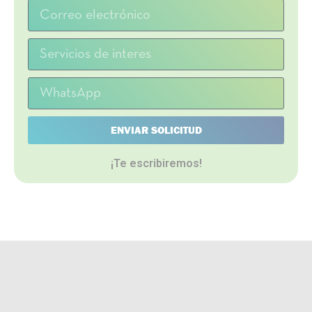
ENVIAR SOLICITUD
¡Te escribiremos!