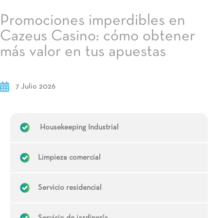
Promociones imperdibles en
Cazeus Casino: cómo obtener
más valor en tus apuestas
7 Julio 2026
Housekeeping Industrial
Limpieza comercial
Servicio residencial