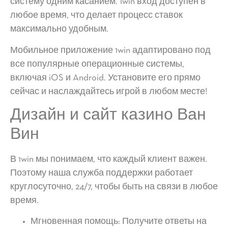
систему одним касанием. 1win вход доступен в
любое время, что делает процесс ставок
максимально удобным.
Мобильное приложение 1win адаптировано под
все популярные операционные системы,
включая iOS и Android. Установите его прямо
сейчас и наслаждайтесь игрой в любом месте!
Дизайн и сайт казино Ван
Вин
В 1win мы понимаем, что каждый клиент важен.
Поэтому наша служба поддержки работает
круглосуточно, 24/7, чтобы быть на связи в любое
время.
Мгновенная помощь: Получите ответы на