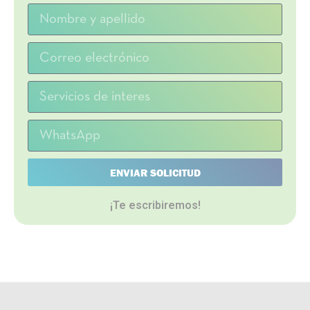
ENVIAR SOLICITUD
¡Te escribiremos!