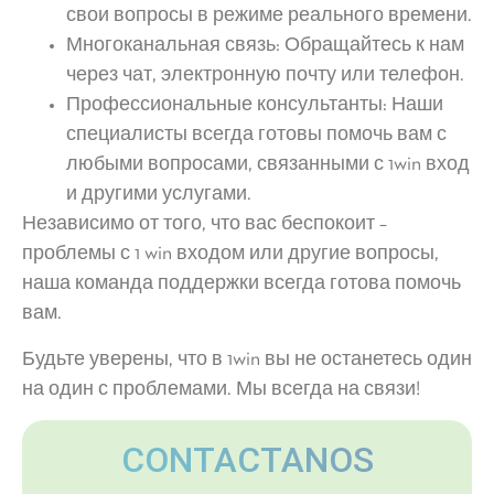
свои вопросы в режиме реального времени.
Многоканальная связь: Обращайтесь к нам
через чат, электронную почту или телефон.
Профессиональные консультанты: Наши
специалисты всегда готовы помочь вам с
любыми вопросами, связанными с 1win вход
и другими услугами.
Независимо от того, что вас беспокоит –
проблемы с 1 win входом или другие вопросы,
наша команда поддержки всегда готова помочь
вам.
Будьте уверены, что в 1win вы не останетесь один
на один с проблемами. Мы всегда на связи!
CONTACTANOS