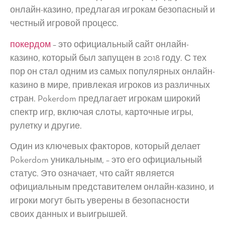
онлайн-казино, предлагая игрокам безопасный и
честный игровой процесс.
покердом
– это официальный сайт онлайн-
казино, который был запущен в 2018 году. С тех
пор он стал одним из самых популярных онлайн-
казино в мире, привлекая игроков из различных
стран. Pokerdom предлагает игрокам широкий
спектр игр, включая слоты, карточные игры,
рулетку и другие.
Один из ключевых факторов, который делает
Pokerdom уникальным, – это его официальный
статус. Это означает, что сайт является
официальным представителем онлайн-казино, и
игроки могут быть уверены в безопасности
своих данных и выигрышей.