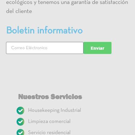
ecológicos y tenemos una garantía de satisfacción
del cliente
Boletin informativo
Enviar
Nuestros Servicios
Housekeeping Industrial
Limpieza comercial
Servicio residencial