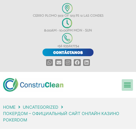
CERRO PLOMO 5931 OF 1213 PS 12 LAS CONDES
8:00AM - 10:00PM MON - SUN
+56 935627734
CONTÁCTANOS
HOME
UNCATEGORIZED
ПОКЕРДОМ – ОФИЦИАЛЬНЫЙ САЙТ ОНЛАЙН КАЗИНО
POKERDOM