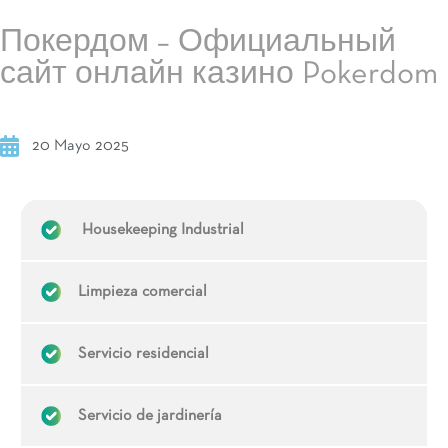
Покердом – Официальный
сайт онлайн казино Pokerdom
20 Mayo 2025
Housekeeping Industrial
Limpieza comercial
Servicio residencial
Servicio de jardinería