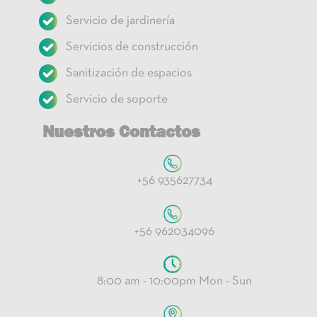
Servicio de jardinería
Servicios de construcción
Sanitización de espacios
Servicio de soporte
Nuestros Contactos
+56 935627734
+56 962034096
8:00 am - 10:00pm Mon - Sun