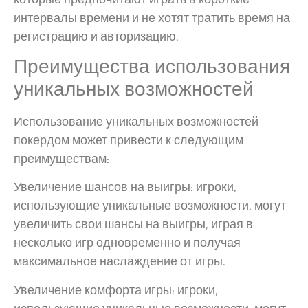
которые предпочитают играть в короткие
интервалы времени и не хотят тратить время на
регистрацию и авторизацию.
Преимущества использования
уникальных возможностей
Использование уникальных возможностей
покердом может привести к следующим
преимуществам:
Увеличение шансов на выигры: игроки,
использующие уникальные возможности, могут
увеличить свои шансы на выигры, играя в
несколько игр одновременно и получая
максимальное наслаждение от игры.
Увеличение комфорта игры: игроки,