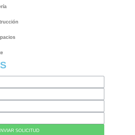
ría
trucción
pacios
te
S
NVIAR SOLICITUD