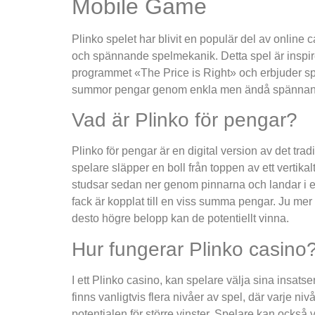
Mobile Game
Plinko spelet har blivit en populär del av online 
och spännande spelmekanik. Detta spel är inspire
programmet «The Price is Right» och erbjuder sp
summor pengar genom enkla men ändå spännan
Vad är Plinko för pengar?
Plinko för pengar är en digital version av det tradi
spelare släpper en boll från toppen av ett vertikal
studsar sedan ner genom pinnarna och landar i en 
fack är kopplat till en viss summa pengar. Ju mer
desto högre belopp kan de potentiellt vinna.
Hur fungerar Plinko casino
I ett Plinko casino, kan spelare välja sina insatse
finns vanligtvis flera nivåer av spel, där varje ni
potentialen för större vinster. Spelare kan också vä