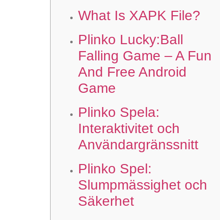
What Is XAPK File?
Plinko Lucky:Ball
Falling Game – A Fun
And Free Android
Game
Plinko Spela:
Interaktivitet och
Användargränssnitt
Plinko Spel:
Slumpmässighet och
Säkerhet