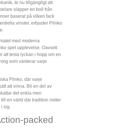
nik, är nu tillgängligt att
pelare släpper en boll från
vinner baserat på vilken fack
ntiella vinster, erbjuder Plinko
e.
ormatet med moderna
linko spel upplevelse. Oavsett
för att testa lyckan i hopp om en
ning som värderar varje
iska Plinko, där varje
tt att vinna. Bli en del av
attar det enkla men
l en värld där tradition möter
i sig.
Action-packed