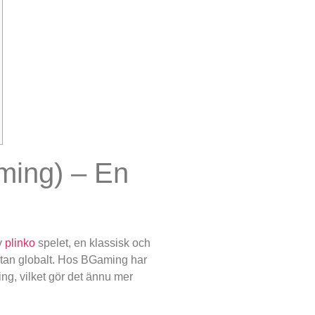
ming) – En
v
plinko
spelet, en klassisk och
rtan globalt. Hos BGaming har
ing, vilket gör det ännu mer
.