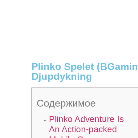
Plinko Spelet (BGamin
Djupdykning
Содержимое
Plinko Adventure Is
An Action-packed