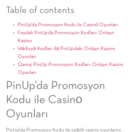
Table of contents
PinUp’da Promosyon Kodu ile Casinо Oyunları
Faydalı PinUp’da Promosyon Kodları: Onlayn
Kasino
Hədiyyə Kodları ilə PinUp’dakı Onlayn Kasino
Oyunları
Qaniqi PinUp Promosyon Kodları: Onlayn Kasino
Oyunları
PinUp’da Promosyon
Kodu ile Casinо
Oyunları
PinUp’da Promosyon Kodu ile çeşitli casino oyunlarını