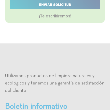
ENVIAR SOLICITUD
¡Te escribiremos!
Utilizamos productos de limpieza naturales y
ecológicos y tenemos una garantía de satisfacción
del cliente
Boletin informativo