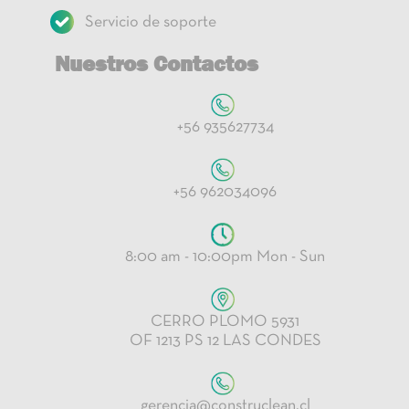
Servicio de soporte
Nuestros Contactos
+56 935627734
+56 962034096
8:00 am - 10:00pm Mon - Sun
CERRO PLOMO 5931
OF 1213 PS 12 LAS CONDES
gerencia@construclean.cl