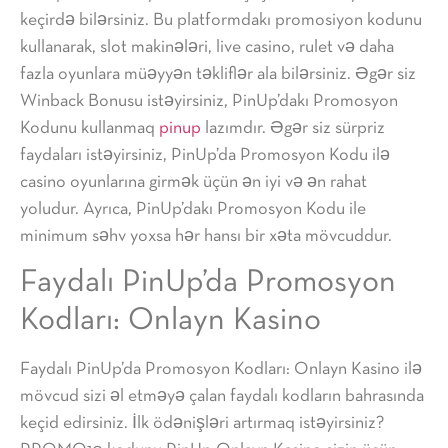
keçirdə bilərsiniz. Bu platformdakı promosiyon kodunu
kullanarak, slot makinələri, live casino, rulet və daha
fazla oyunlara müəyyən təkliflər ala bilərsiniz. Əgər siz
Winback Bonusu istəyirsiniz, PinUp’dakı Promosyon
Kodunu kullanmaq
pinup
lazımdır. Əgər siz sürpriz
faydaları istəyirsiniz, PinUp’da Promosyon Kodu ilə
casino oyunlarına girmək üçün ən iyi və ən rahat
yoludur. Ayrıca, PinUp’dakı Promosyon Kodu ile
minimum səhv yoxsa hər hansı bir xəta mövcuddur.
Faydalı PinUp’da Promosyon
Kodları: Onlayn Kasino
Faydalı PinUp’da Promosyon Kodları: Onlayn Kasino ilə
mövcud sizi əl etməyə çalan faydalı kodların bahrasında
keçid edirsiniz. İlk ödənişləri artırmaq istəyirsiniz?