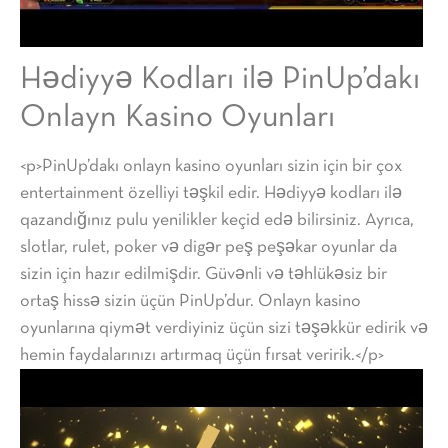
Hədiyyə Kodları ilə PinUp’dakı
Onlayn Kasino Oyunları
<p>PinUp’dakı onlayn kasino oyunları sizin için bir çox
entertainment özelliyi təşkil edir. Hədiyyə kodları ilə
qazandığınız pulu yenilikler keçid edə bilirsiniz. Ayrıca,
slotlar, rulet, poker və digər peş peşəkar oyunlar da
sizin için hazır edilmişdir. Güvənli və təhlükəsiz bir
ortaş hissə sizin üçün PinUp’dur. Onlayn kasino
oyunlarına qiymət verdiyiniz üçün sizi təşəkkür edirik və
hemin faydalarınızı artırmaq üçün fırsat veririk.</p>