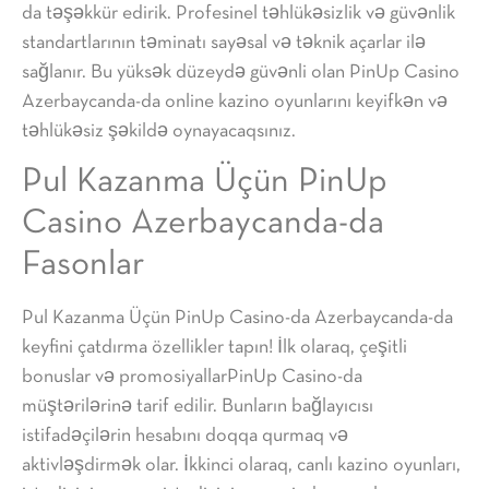
da təşəkkür edirik. Profesinel təhlükəsizlik və güvənlik
standartlarının təminatı sayəsal və təknik açarlar ilə
sağlanır. Bu yüksək düzeydə güvənli olan PinUp Casino
Azerbaycanda-da online kazino oyunlarını keyifkən və
təhlükəsiz şəkildə oynayacaqsınız.
Pul Kazanma Üçün PinUp
Casino Azerbaycanda-da
Fasonlar
Pul Kazanma Üçün PinUp Casino-da Azerbaycanda-da
keyfini çatdırma özellikler tapın! İlk olaraq, çeşitli
bonuslar və promosiyallarPinUp Casino-da
müştərilərinə tarif edilir. Bunların bağlayıcısı
istifadəçilərin hesabını doqqa qurmaq və
aktivləşdirmək olar. İkkinci olaraq, canlı kazino oyunları,