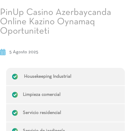
PinUp Casino Azerbaycanda
Online Kazino Oynamaq
Oportuniteti
5 Agosto 2025
Housekeeping Industrial
Limpieza comercial
Servicio residencial