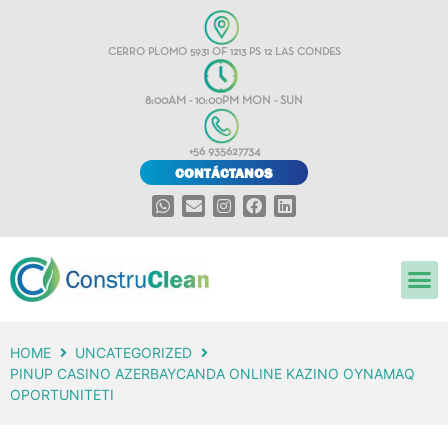
CERRO PLOMO 5931 OF 1213 PS 12 LAS CONDES
8:00AM - 10:00PM MON - SUN
+56 935627734
CONTÁCTANOS
HOME
UNCATEGORIZED
PINUP CASINO AZERBAYCANDA ONLINE KAZINO OYNAMAQ
OPORTUNITETI