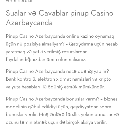
vermirlerdi.»
Sualar və Cavablar pinup Casino
Azerbaycanda
Pinup Casino Azerbaycanda online kazino oynamaq
üçün nə pozisiya almaliyam? – Qatışdırma üçün hesab
yaratmaq və yetki verilmiş resurslardan
faydalandığınızdan əmin olunmalısınız.
Pinup Casino Azerbaycanda necə ödəniş yapılır? –
Bank kontrolü, elektron xidmət namizlari və kripto
valyuta hesabları ilə ödəniş etmək mümkündür.
Pinup Casino Azerbaycanda bonuslar varmı? – Biznes
modelinin qəbul edildiyi üçün, qeydiyyatdan sonra
bonuslar verilir. Müştərilərə fərsllik yekun bonuslar və
ozunu təmin etmək üçün də birçok aksiya verilir.