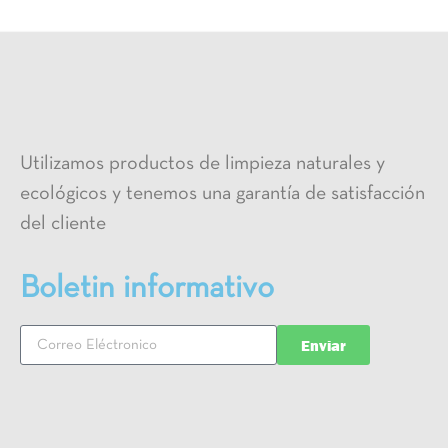
Utilizamos productos de limpieza naturales y
ecológicos y tenemos una garantía de satisfacción
del cliente
Boletin informativo
Enviar