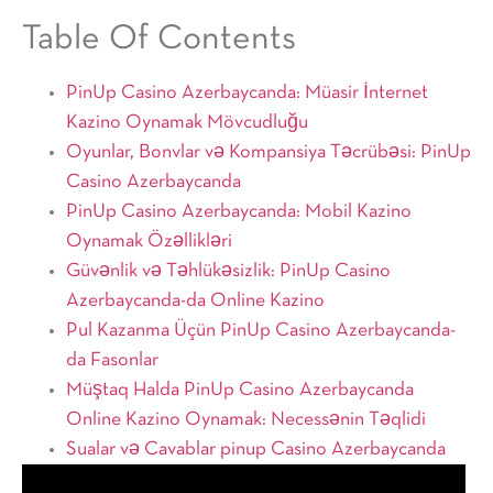
Table Of Contents
PinUp Casino Azerbaycanda: Müasir İnternet
Kazino Oynamak Mövcudluğu
Oyunlar, Bonvlar və Kompansiya Təcrübəsi: PinUp
Casino Azerbaycanda
PinUp Casino Azerbaycanda: Mobil Kazino
Oynamak Özəllikləri
Güvənlik və Təhlükəsizlik: PinUp Casino
Azerbaycanda-da Online Kazino
Pul Kazanma Üçün PinUp Casino Azerbaycanda-
da Fasonlar
Müştaq Halda PinUp Casino Azerbaycanda
Online Kazino Oynamak: Necessənin Təqlidi
Sualar və Cavablar pinup Casino Azerbaycanda