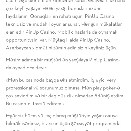
üçün təşəkkür edilən xidmətlər sunar. Əlavəları ilə daha
çox keyfi yaşayın və ən yaxşı bonuslarınızdan
faydalanın. Qonaqlarının rahatı uçun, PinUp Casino,
təkniqsiz və mudahil oyunlar sunar. Hər gün mükafatlar
elan edir PinUp Casino. Mobil cihazlarla da oynamak
opportunitysini var. Müştaq Halda PinUp Casino,
Azerbaycan xidmətini təmin edir, sizin keyfiniz üçün.
Məsim adında bir müştəri ən yaxşılaya PinUp Casino-
da oynadıqca deyir:
«Mən bu casinoda başqa əks etmirdim. İşləyici very
professional və sorunumuz olmasa. Mən play poker-ə
çox sevindim və bir daqiqəsizlik olmadan ödəniş etdim.
Bu casino-nı tavsiə ediram!»
Əgər siz həcm və kaç olaraq müştəriyin yaşını oxuya
bilmək isədirsiz, biz sizin üçün şəxsiyyət proqramında