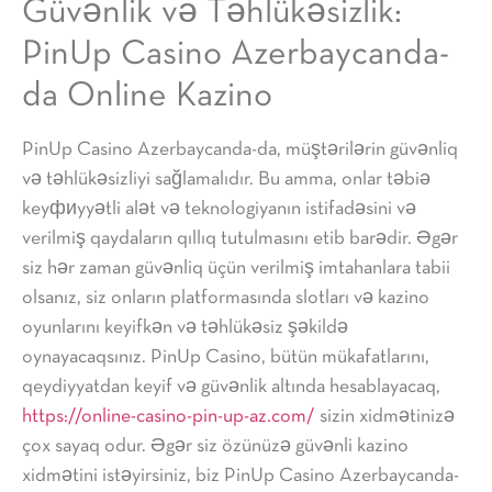
Güvənlik və Təhlükəsizlik:
PinUp Casino Azerbaycanda-
da Online Kazino
PinUp Casino Azerbaycanda-da, müştərilərin güvənliq
və təhlükəsizliyi sağlamalıdır. Bu amma, onlar təbiə
keyфиyyətli alət və teknologiyanın istifadəsini və
verilmiş qaydaların qıllıq tutulmasını etib barədir. Əgər
siz hər zaman güvənliq üçün verilmiş imtahanlara tabii
olsanız, siz onların platformasında slotları və kazino
oyunlarını keyifkən və təhlükəsiz şəkildə
oynayacaqsınız. PinUp Casino, bütün mükafatlarını,
qeydiyyatdan keyif və güvənlik altında hesablayacaq,
https://online-casino-pin-up-az.com/
sizin xidmətinizə
çox sayaq odur. Əgər siz özünüzə güvənli kazino
xidmətini istəyirsiniz, biz PinUp Casino Azerbaycanda-