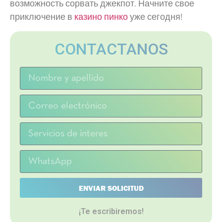
возможность сорвать джекпот. Начните свое
приключение в
казино пинко
уже сегодня!
CONTACTANOS
ENVIAR SOLICITUD
¡Te escribiremos!