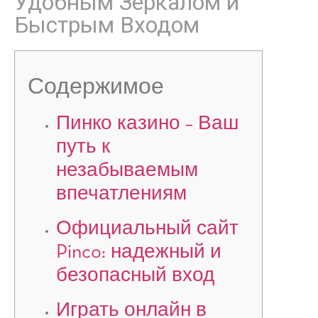
Удобным Зеркалом и
Быстрым Входом
Содержимое
Пинко казино – Ваш
путь к
незабываемым
впечатлениям
Официальный сайт
Pinco: надежный и
безопасный вход
Играть онлайн в