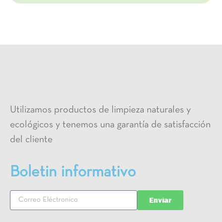
Utilizamos productos de limpieza naturales y
ecológicos y tenemos una garantía de satisfacción
del cliente
Boletin informativo
Enviar