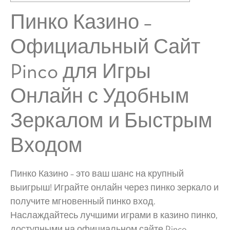
Пинко Казино –
Официальный Сайт
Pinco для Игры
Онлайн с Удобным
Зеркалом и Быстрым
Входом
Пинко Казино – это ваш шанс на крупный
выигрыш! Играйте онлайн через пинко зеркало и
получите мгновенный пинко вход.
Наслаждайтесь лучшими играми в казино пинко,
доступными на официальном сайте Pinco.