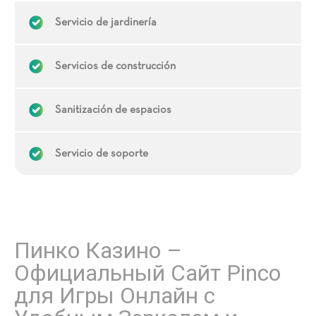
Servicio de jardinería
Servicios de construcción
Sanitización de espacios
Servicio de soporte
Пинко Казино –
Официальный Сайт Pinco
для Игры Онлайн с