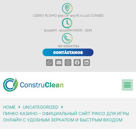
CERRO PLOMO 5931 OF 1213 PS 12 LAS CONDES
8:00AM - 10:00PM MON - SUN
+56 935627734
CONTÁCTANOS
HOME
UNCATEGORIZED
ПИНКО КАЗИНО – ОФИЦИАЛЬНЫЙ САЙТ PINCO ДЛЯ ИГРЫ
ОНЛАЙН С УДОБНЫМ ЗЕРКАЛОМ И БЫСТРЫМ ВХОДОМ