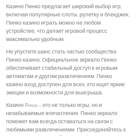
Казино Пинко предлагает широкий выбор игр,
включая популярные слоты, рулетку и блекджек.
Пинко казино играть можно на любом
устройстве, что делает игровой процесс
максимально удобным.
Не упустите шанс стать частью сообщества
Пинко казино. Официальное зеркало Пинко
обеспечивает стабильный доступ к игровым
автоматам и другим развлечениям. Пинко
казино вход доступен для всех, кто ищет яркие
эмоции и возможности для выигрыша.
Казино Pinco – это не только игры, но и
незабываемые впечатления. Пинко зеркало
поможет вам всегда оставаться на связи с
любимыми развлечениями. Присоединяйтесь к