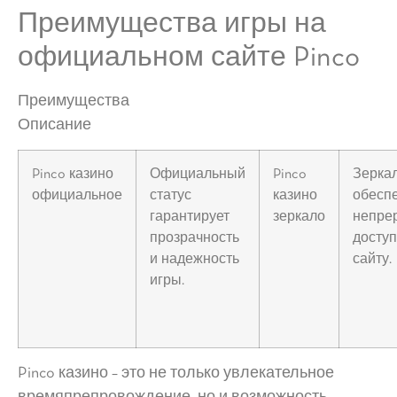
Преимущества игры на
официальном сайте Pinco
Преимущества
Описание
Pinco казино
Официальный
Pinco
Зеркал
официальное
статус
казино
обесп
гарантирует
зеркало
непре
прозрачность
доступ
и надежность
сайту.
игры.
Pinco казино – это не только увлекательное