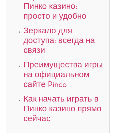
Пинко казино:
просто и удобно
Зеркало для
доступа: всегда на
связи
Преимущества игры
на официальном
сайте Pinco
Как начать играть в
Пинко казино прямо
сейчас