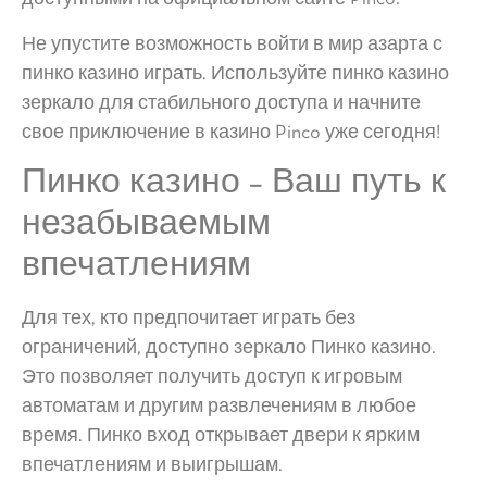
Не упустите возможность войти в мир азарта с
пинко казино играть. Используйте пинко казино
зеркало для стабильного доступа и начните
свое приключение в казино Pinco уже сегодня!
Пинко казино – Ваш путь к
незабываемым
впечатлениям
Для тех, кто предпочитает играть без
ограничений, доступно зеркало Пинко казино.
Это позволяет получить доступ к игровым
автоматам и другим развлечениям в любое
время. Пинко вход открывает двери к ярким
впечатлениям и выигрышам.