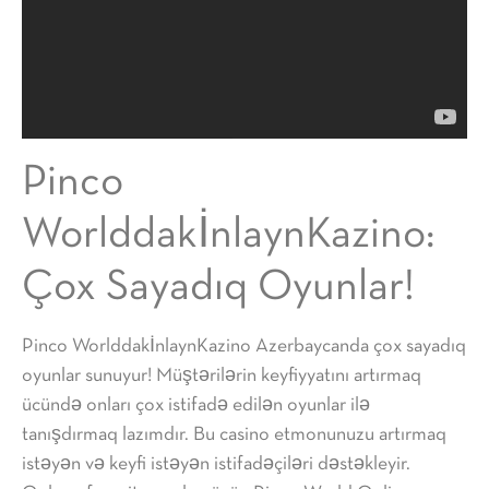
Pinco
WorlddakİnlaynKazino:
Çox Sayadıq Oyunlar!
Pinco WorlddakİnlaynKazino Azerbaycanda çox sayadıq
oyunlar sunuyur! Müştərilərin keyfiyyatını artırmaq
ücündə onları çox istifadə edilən oyunlar ilə
tanışdırmaq lazımdır. Bu casino etmonunuzu artırmaq
istəyən və keyfi istəyən istifadəçiləri dəstəkleyir.