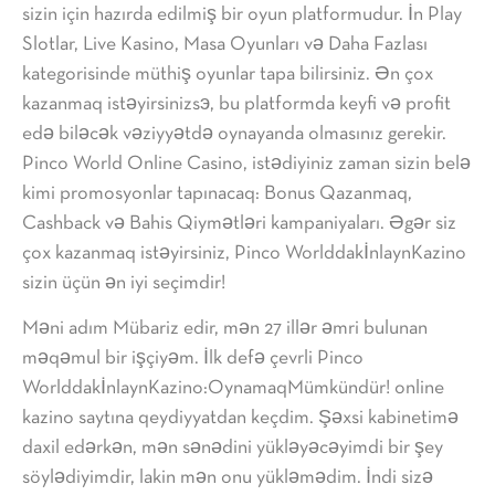
sizin için hazırda edilmiş bir oyun platformudur. İn Play
Slotlar, Live Kasino, Masa Oyunları və Daha Fazlası
kategorisinde müthiş oyunlar tapa bilirsiniz. Ən çox
kazanmaq istəyirsinizsэ, bu platformda keyfi və profit
edə biləcək vəziyyətdə oynayanda olmasınız gerekir.
Pinco World Online Casino, istədiyiniz zaman sizin belə
kimi promosyonlar tapınacaq: Bonus Qazanmaq,
Cashback və Bahis Qiymətləri kampaniyaları. Əgər siz
çox kazanmaq istəyirsiniz, Pinco WorlddakİnlaynKazino
sizin üçün ən iyi seçimdir!
Məni adım Mübariz edir, mən 27 illər əmri bulunan
məqəmul bir işçiyəm. İlk defə çevrli Pinco
WorlddakİnlaynKazino:OynamaqMümkündür! online
kazino saytına qeydiyyatdan keçdim. Şəxsi kabinetimə
daxil edərkən, mən sənədini yükləyəcəyimdi bir şey
söylədiyimdir, lakin mən onu yükləmədim. İndi sizə