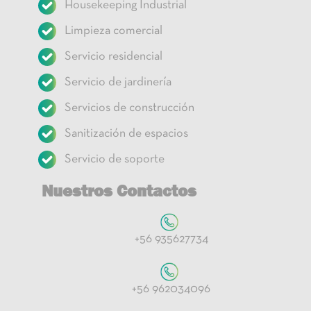
Housekeeping Industrial
Limpieza comercial
Servicio residencial
Servicio de jardinería
Servicios de construcción
Sanitización de espacios
Servicio de soporte
Nuestros Contactos
+56 935627734
+56 962034096