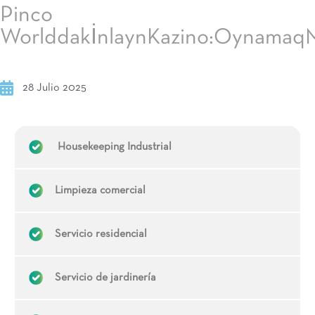
Pinco
WorlddakİnlaynKazino:Oynamaq
28 Julio 2025
Housekeeping Industrial
Limpieza comercial
Servicio residencial
Servicio de jardinería