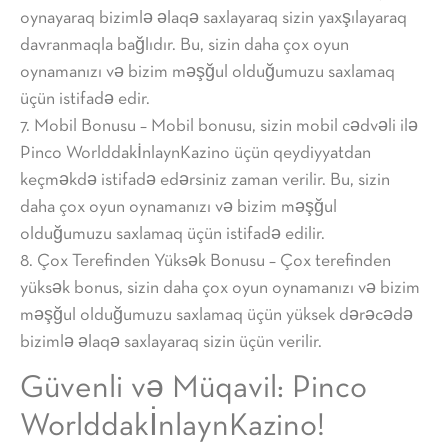
oynayaraq bizimlə əlaqə saxlayaraq sizin yaxşılayaraq
davranmaqla bağlıdır. Bu, sizin daha çox oyun
oynamanızı və bizim məşğul olduğumuzu saxlamaq
üçün istifadə edir.
7. Mobil Bonusu – Mobil bonusu, sizin mobil cədvəli ilə
Pinco WorlddakİnlaynKazino üçün qeydiyyatdan
keçməkdə istifadə edərsiniz zaman verilir. Bu, sizin
daha çox oyun oynamanızı və bizim məşğul
olduğumuzu saxlamaq üçün istifadə edilir.
8. Çox Terefinden Yüksək Bonusu – Çox terefinden
yüksək bonus, sizin daha çox oyun oynamanızı və bizim
məşğul olduğumuzu saxlamaq üçün yüksek dərəcədə
bizimlə əlaqə saxlayaraq sizin üçün verilir.
Güvenli və Müqavil: Pinco
WorlddakİnlaynKazino!