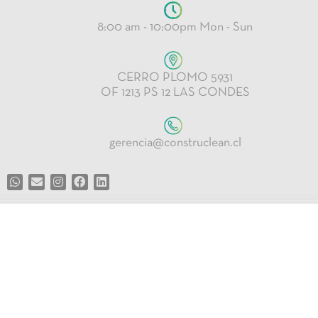
8:00 am - 10:00pm Mon - Sun
CERRO PLOMO 5931
OF 1213 PS 12 LAS CONDES
gerencia@construclean.cl