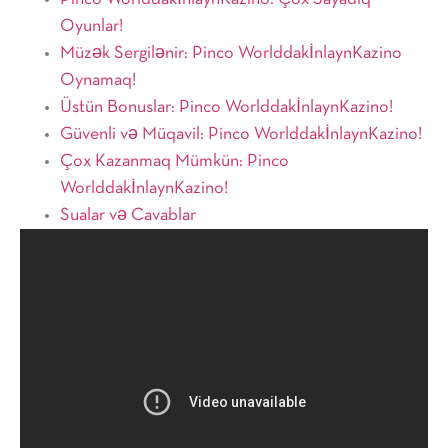
Oyunlar!
Müzək Sergilənir: Pinco WorlddakİnlaynKazino
Oynamaq!
Üstün Bonuslar: Pinco WorlddakİnlaynKazino!
Güvenli və Müqavil: Pinco WorlddakİnlaynKazino!
Çox Kazanmaq Mümkün: Pinco
WorlddakİnlaynKazino!
Sualar və Cavablar