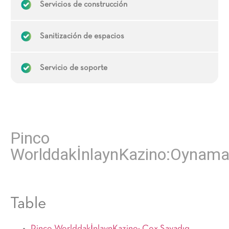
Servicios de construcción
Sanitización de espacios
Servicio de soporte
Pinco
WorlddakİnlaynKazino:Oynam
Table
Pinco WorlddakİnlaynKazino: Çox Sayadıq