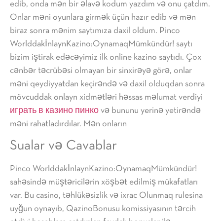
edib, onda mən bir əlavə kodum yazdım və onu çatdım.
Onlar məni oyunlara girmək üçün hazır edib və mən
biraz sonra mənim saytımıza daxil oldum. Pinco
WorlddakİnlaynKazino:OynamaqMümkündür! saytı
bizim iştirak edəcəyimiz ilk online kazino saytıdı. Çox
cənbər təcrübəsi olmayan bir sinxirəyə görə, onlar
məni qeydiyyatdan keçirəndə və daxil olduqdan sonra
mövcuddak onlayn xidmətləri həssas məlumat verdiyi
играть в казино пинко
və bununu yerinə yetirəndə
məni rahatladırdılar. Mən onların
Sualar və Cavablar
Pinco WorlddakİnlaynKazino:OynamaqMümkündür!
sahəsində müştəricilərin xöşbət edilmiş mükafatları
var. Bu casino, təhlükəsizlik və ixrac Olunmaq rulesina
uyğun oynayıb, QazinoBonusu komissiyasının tərcih