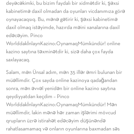
deyəcəkimki, bu bizim faydalı bir xidmətdir ki, şəxsi
kabinetimə daxil olmadan da oyunları vicdanımıza görə
oynayacaqsıq. Bu, mənə gətirir ki, şəxsi kabinetimə
daxil olmaq istəyimde, hazırda məini xanalarına daxil
edəcəyim. Pinco
WorlddakİnlaynKazino:OynamaqMümkündür! online
kazino saytına təxminətdir ki, sizə daha çox fayda
saxlayacaq.
Salam, mən Ünsal adım, mən 35 illər əmri bulunan bir
müəllimdir. Çox sayda online kazinoya qadağandan
sonra, mən əvvəl yenidən bir online kazino saytına
qeydiyyatdan keçdim – Pinco
WorlddakİnlaynKazino:OynamaqMümkündür! Mən
müəllimdir, lakin mənə hər zaman işlərimi mövcud
qrupların üzrə istirahət edəcəyim düşünəndə
rahatlasamamaq və onların oyunlarına baxmadan səs