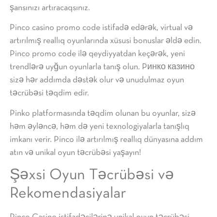
şansınızı artıracaqsınız.
Pinco casino promo code istifadə edərək, virtual və
artırılmış reallıq oyunlarında xüsusi bonuslar əldə edin.
Pinco promo code ilə qeydiyyatdan keçərək, yeni
trendlərə uyğun oyunlarla tanış olun. Pинко казино
sizə hər addımda dəstək olur və unudulmaz oyun
təcrübəsi təqdim edir.
Pinko platformasında təqdim olunan bu oyunlar, sizə
həm əyləncə, həm də yeni texnologiyalarla tanışlıq
imkanı verir. Pinco ilə artırılmış reallıq dünyasına addım
atın və unikal oyun təcrübəsi yaşayın!
Şəxsi Oyun Təcrübəsi və
Rekomendasiyalar