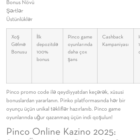
Bonus Növü
Şərtlər
Üstünlüklər
Xoş
İlk
Pinco game
Cashback
Gəlmə
depozitdə
oyunlarında
Kampaniyası
Bonusu
100%
daha çox
bonus
şans
Pinco promo code ilə qeydiyyatdan keçərək, xüsusi
bonuslardan yararlanın. Pinko platformasında hər bir
oyunçu üçün unikal təkliflər hazırlanıb. Pinco game
oyunlarında uğur qazanmaq üçün indi qoşulun!
Pinco Online Kazino 2025: