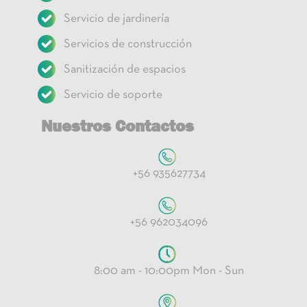
Servicio de jardinería
Servicios de construcción
Sanitización de espacios
Servicio de soporte
Nuestros Contactos
+56 935627734
+56 962034096
8:00 am - 10:00pm Mon - Sun