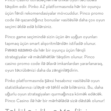
Pinco Casino istifadəçilərinə unikal oyun təcrübəsi
təqdim edir. Pinko AZ platformasında hər bir oyunçu
üçün fərdi rekomendasiyalar mövcuddur. Pinco promo
code ilə qazandığınız bonuslar vasitəsilə daha çox oyun
seçimi əldə edə bilərsiniz.
Pinco game seçimində sizin üçün ən uyğun oyunları
tapmaq üçün smart alqoritmlərdən istifadə olunur.
Pинко казино-da hər bir oyunçu üçün fərqli
strategiyalar və məsləhətlər təqdim olunur. Pinco
casino promo code ilə əlavə imkanlardan yararlanaraq,
oyun təcrübənizi daha da zənginləşdirin.
Pinko platformasında şəxsi hesabınız vasitəsilə oyun
statistikalarınızı izləyə və təhlil edə bilərsiniz. Bu, daha
uğurlu oyun strategiyaları qurmağınıza kömək edəcək.
Pinco Casino ilə hər bir mərhələdə sizə dəstək olunur!