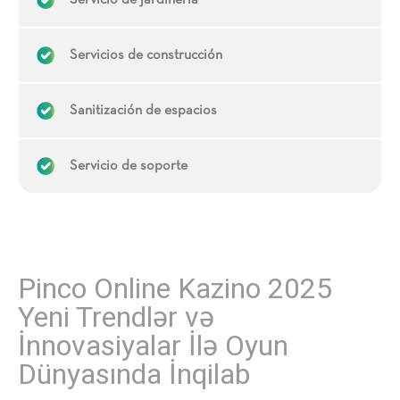
Servicio de jardinería
Servicios de construcción
Sanitización de espacios
Servicio de soporte
Pinco Online Kazino 2025
Yeni Trendlər və
İnnovasiyalar İlə Oyun
Dünyasında İnqilab