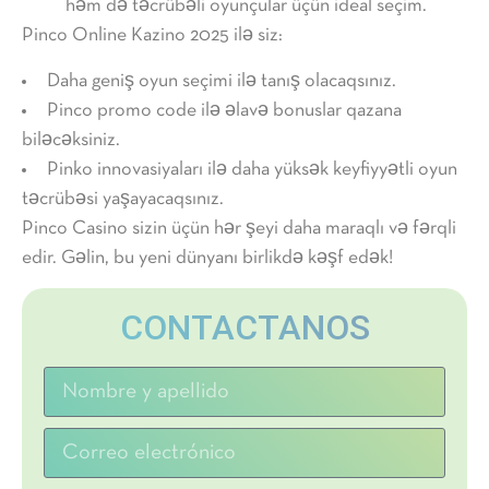
həm də təcrübəli oyunçular üçün ideal seçim.
Pinco Online Kazino 2025 ilə siz:
Daha geniş oyun seçimi ilə tanış olacaqsınız.
Pinco promo code ilə əlavə bonuslar qazana
biləcəksiniz.
Pinko innovasiyaları ilə daha yüksək keyfiyyətli oyun
təcrübəsi yaşayacaqsınız.
Pinco Casino sizin üçün hər şeyi daha maraqlı və fərqli
edir. Gəlin, bu yeni dünyanı birlikdə kəşf edək!
CONTACTANOS