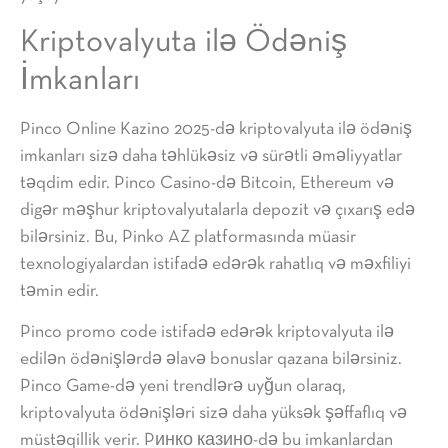
Kriptovalyuta ilə Ödəniş
İmkanları
Pinco Online Kazino 2025-də kriptovalyuta ilə ödəniş
imkanları sizə daha təhlükəsiz və sürətli əməliyyatlar
təqdim edir. Pinco Casino-də Bitcoin, Ethereum və
digər məşhur kriptovalyutalarla depozit və çıxarış edə
bilərsiniz. Bu, Pinko AZ platformasında müasir
texnologiyalardan istifadə edərək rahatlıq və məxfiliyi
təmin edir.
Pinco promo code istifadə edərək kriptovalyuta ilə
edilən ödənişlərdə əlavə bonuslar qazana bilərsiniz.
Pinco Game-də yeni trendlərə uyğun olaraq,
kriptovalyuta ödənişləri sizə daha yüksək şəffaflıq və
müstəqillik verir. Pинко казино-də bu imkanlardan