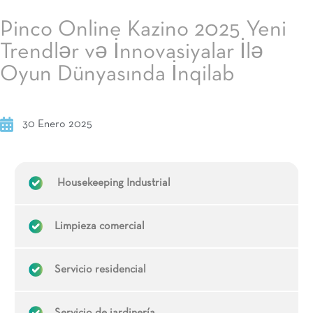
Pinco Online Kazino 2025 Yeni
Trendlər və İnnovasiyalar İlə
Oyun Dünyasında İnqilab
30 Enero 2025
Housekeeping Industrial
Limpieza comercial
Servicio residencial