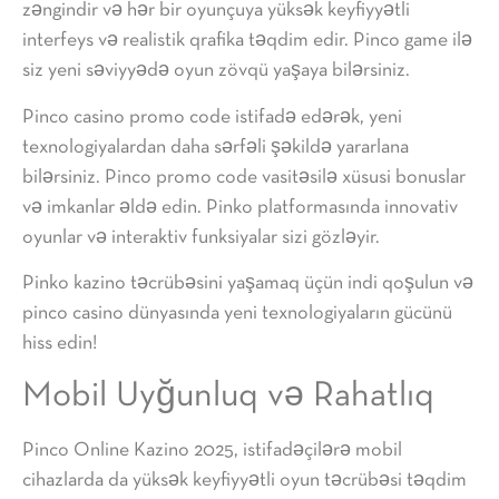
zəngindir və hər bir oyunçuya yüksək keyfiyyətli
interfeys və realistik qrafika təqdim edir. Pinco game ilə
siz yeni səviyyədə oyun zövqü yaşaya bilərsiniz.
Pinco casino promo code istifadə edərək, yeni
texnologiyalardan daha sərfəli şəkildə yararlana
bilərsiniz. Pinco promo code vasitəsilə xüsusi bonuslar
və imkanlar əldə edin. Pinko platformasında innovativ
oyunlar və interaktiv funksiyalar sizi gözləyir.
Pinko kazino təcrübəsini yaşamaq üçün indi qoşulun və
pinco casino dünyasında yeni texnologiyaların gücünü
hiss edin!
Mobil Uyğunluq və Rahatlıq
Pinco Online Kazino 2025, istifadəçilərə mobil
cihazlarda da yüksək keyfiyyətli oyun təcrübəsi təqdim