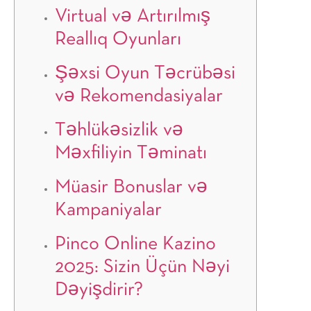
Virtual və Artırılmış
Reallıq Oyunları
Şəxsi Oyun Təcrübəsi
və Rekomendasiyalar
Təhlükəsizlik və
Məxfiliyin Təminatı
Müasir Bonuslar və
Kampaniyalar
Pinco Online Kazino
2025: Sizin Üçün Nəyi
Dəyişdirir?