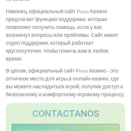
Наконец, официальный сайт Pinco Казино
предлагает функцию поддержки, которая
позволяет получить помощь, если у вас
возникнут вопросы или проблемы. Сайт имеет
отдел поддержки, который работает
круглосуточно, чтобы помочь вам в любое
время.
В целом, официальный сайт Pinco Казино – это
отличное место для игры в онлайн-казино, где
вы можете насладиться игрой, получив доступ к
безопасному и комфортному игровому процессу.
CONTACTANOS