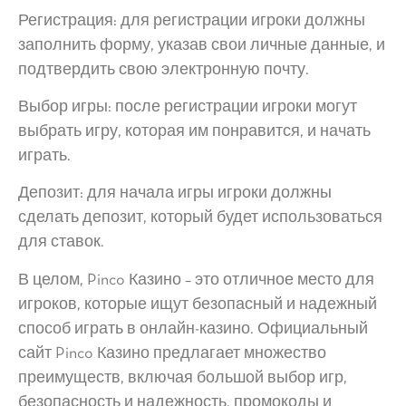
Регистрация: для регистрации игроки должны
заполнить форму, указав свои личные данные, и
подтвердить свою электронную почту.
Выбор игры: после регистрации игроки могут
выбрать игру, которая им понравится, и начать
играть.
Депозит: для начала игры игроки должны
сделать депозит, который будет использоваться
для ставок.
В целом, Pinco Казино – это отличное место для
игроков, которые ищут безопасный и надежный
способ играть в онлайн-казино. Официальный
сайт Pinco Казино предлагает множество
преимуществ, включая большой выбор игр,
безопасность и надежность, промокоды и