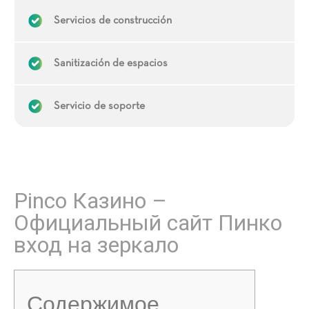
Servicios de construcción
Sanitización de espacios
Servicio de soporte
Pinco Казино –
Официальный сайт Пинко
вход на зеркало
Содержимое