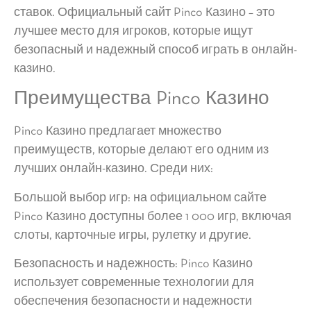
ставок. Официальный сайт Pinco Казино – это
лучшее место для игроков, которые ищут
безопасный и надежный способ играть в онлайн-
казино.
Преимущества Pinco Казино
Pinco Казино предлагает множество
преимуществ, которые делают его одним из
лучших онлайн-казино. Среди них:
Большой выбор игр: на официальном сайте
Pinco Казино доступны более 1 000 игр, включая
слоты, карточные игры, рулетку и другие.
Безопасность и надежность: Pinco Казино
использует современные технологии для
обеспечения безопасности и надежности