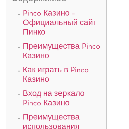
Pinco Казино –
Официальный сайт
Пинко
Преимущества Pinco
Казино
Как играть в Pinco
Казино
Вход на зеркало
Pinco Казино
Преимущества
использования