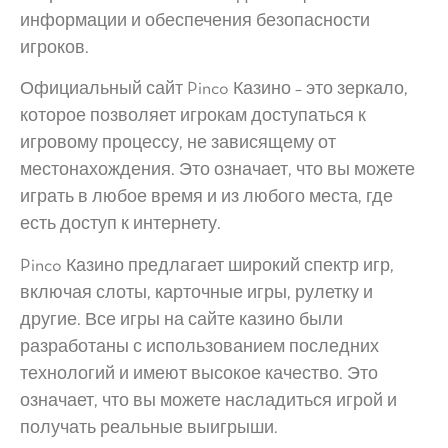
информации и обеспечения безопасности
игроков.
Официальный сайт Pinco Казино – это зеркало,
которое позволяет игрокам доступаться к
игровому процессу, не зависящему от
местонахождения. Это означает, что вы можете
играть в любое время и из любого места, где
есть доступ к интернету.
Pinco Казино предлагает широкий спектр игр,
включая слоты, карточные игры, рулетку и
другие. Все игры на сайте казино были
разработаны с использованием последних
технологий и имеют высокое качество. Это
означает, что вы можете насладиться игрой и
получать реальные выигрыши.