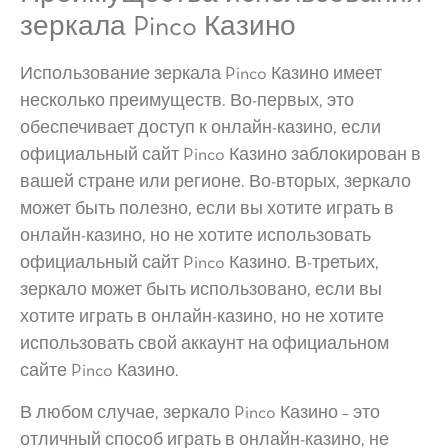
зеркала Pinco Казино
Использование зеркала Pinco Казино имеет
несколько преимуществ. Во-первых, это
обеспечивает доступ к онлайн-казино, если
официальный сайт Pinco Казино заблокирован в
вашей стране или регионе. Во-вторых, зеркало
может быть полезно, если вы хотите играть в
онлайн-казино, но не хотите использовать
официальный сайт Pinco Казино. В-третьих,
зеркало может быть использовано, если вы
хотите играть в онлайн-казино, но не хотите
использовать свой аккаунт на официальном
сайте Pinco Казино.
В любом случае, зеркало Pinco Казино – это
отличный способ играть в онлайн-казино, не