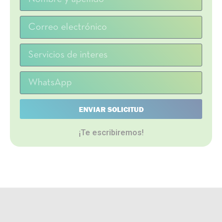
ENVIAR SOLICITUD
¡Te escribiremos!