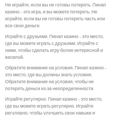
Не играйте, если вы не готовы потерять. Пинап
казино – это игра, и вы можете потерять. Не
играйте, если вы не готовы потерять часть или
все свои деньги.
Играйте с друзьями. Пинап казино – это место,
где вы можете играть с друзьями. Играйте с
ними, чтобы сделать игру более интересной и
веселой.
Обратите внимание на условия. Пинап казино –
это место, где вы должны знать условия.
Обратите внимание на условия, чтобы не
потерять деньги из-за неопределенности.
Играйте регулярно. Пинап казино – это место,
где вы можете играть регулярно. Играйте
регулярно, чтобы улучшить свои навыки и