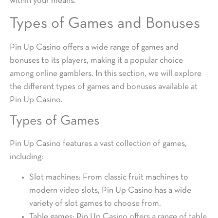
within your means.
Types of Games and Bonuses
Pin Up Casino offers a wide range of games and
bonuses to its players, making it a popular choice
among online gamblers. In this section, we will explore
the different types of games and bonuses available at
Pin Up Casino.
Types of Games
Pin Up Casino features a vast collection of games,
including:
Slot machines: From classic fruit machines to
modern video slots, Pin Up Casino has a wide
variety of slot games to choose from.
Table games: Pin Up Casino offers a range of table