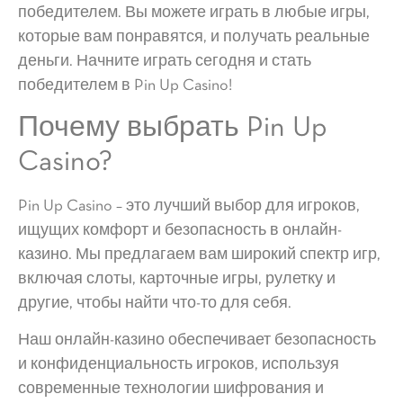
победителем. Вы можете играть в любые игры,
которые вам понравятся, и получать реальные
деньги. Начните играть сегодня и стать
победителем в Pin Up Casino!
Почему выбрать Pin Up
Casino?
Pin Up Casino – это лучший выбор для игроков,
ищущих комфорт и безопасность в онлайн-
казино. Мы предлагаем вам широкий спектр игр,
включая слоты, карточные игры, рулетку и
другие, чтобы найти что-то для себя.
Наш онлайн-казино обеспечивает безопасность
и конфиденциальность игроков, используя
современные технологии шифрования и