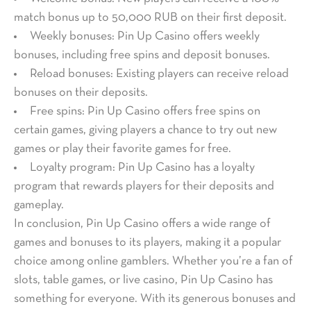
match bonus up to 50,000 RUB on their first deposit.
Weekly bonuses: Pin Up Casino offers weekly
bonuses, including free spins and deposit bonuses.
Reload bonuses: Existing players can receive reload
bonuses on their deposits.
Free spins: Pin Up Casino offers free spins on
certain games, giving players a chance to try out new
games or play their favorite games for free.
Loyalty program: Pin Up Casino has a loyalty
program that rewards players for their deposits and
gameplay.
In conclusion, Pin Up Casino offers a wide range of
games and bonuses to its players, making it a popular
choice among online gamblers. Whether you’re a fan of
slots, table games, or live casino, Pin Up Casino has
something for everyone. With its generous bonuses and