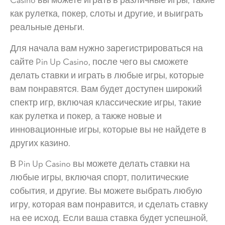
Casino вы можете играть в различные игры, такие
как рулетка, покер, слоты и другие, и выиграть
реальные деньги.
Для начала вам нужно зарегистрироваться на
сайте Pin Up Casino, после чего вы сможете
делать ставки и играть в любые игры, которые
вам понравятся. Вам будет доступен широкий
спектр игр, включая классические игры, такие
как рулетка и покер, а также новые и
инновационные игры, которые вы не найдете в
других казино.
В Pin Up Casino вы можете делать ставки на
любые игры, включая спорт, политические
события, и другие. Вы можете выбрать любую
игру, которая вам понравится, и сделать ставку
на ее исход. Если ваша ставка будет успешной,