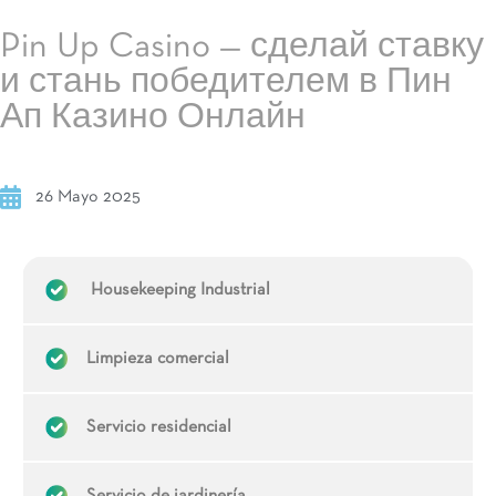
Pin Up Casino — сделай ставку
и стань победителем в Пин
Ап Казино Онлайн
26 Mayo 2025
Housekeeping Industrial
Limpieza comercial
Servicio residencial