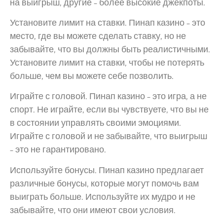
на выигрыш, другие – более высокие джекпоты.
Установите лимит на ставки. Пинап казино – это
место, где вы можете сделать ставку, но не
забывайте, что вы должны быть реалистичными.
Установите лимит на ставки, чтобы не потерять
больше, чем вы можете себе позволить.
Играйте с головой. Пинап казино – это игра, а не
спорт. Не играйте, если вы чувствуете, что вы не
в состоянии управлять своими эмоциями.
Играйте с головой и не забывайте, что выигрыш
– это не гарантировано.
Используйте бонусы. Пинап казино предлагает
различные бонусы, которые могут помочь вам
выиграть больше. Используйте их мудро и не
забывайте, что они имеют свои условия.