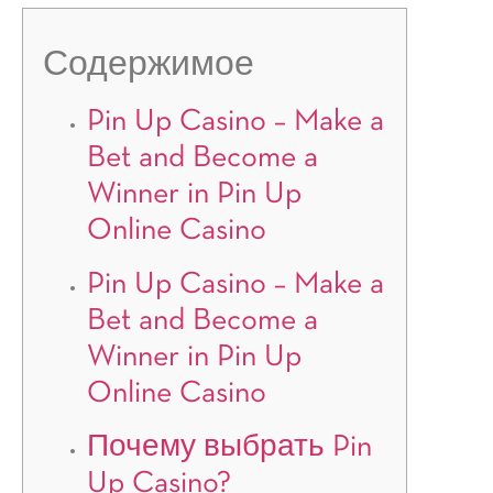
Содержимое
Pin Up Casino – Make a
Bet and Become a
Winner in Pin Up
Online Casino
Pin Up Casino – Make a
Bet and Become a
Winner in Pin Up
Online Casino
Почему выбрать Pin
Up Casino?