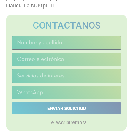
шансы на выигрыш.
CONTACTANOS
ENVIAR SOLICITUD
¡Te escribiremos!