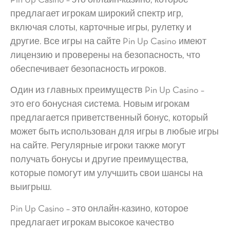
Pin Up Casino – это онлайн-казино, которое
предлагает игрокам широкий спектр игр,
включая слоты, карточные игры, рулетку и
другие. Все игры на сайте Pin Up Casino имеют
лицензию и проверены на безопасность, что
обеспечивает безопасность игроков.
Один из главных преимуществ Pin Up Casino –
это его бонусная система. Новым игрокам
предлагается приветственный бонус, который
может быть использован для игры в любые игры
на сайте. Регулярные игроки также могут
получать бонусы и другие преимущества,
которые помогут им улучшить свои шансы на
выигрыш.
Pin Up Casino – это онлайн-казино, которое
предлагает игрокам высокое качество