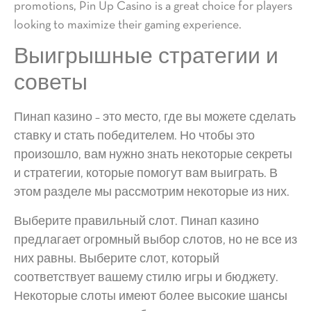
promotions, Pin Up Casino is a great choice for players
looking to maximize their gaming experience.
Выигрышные стратегии и
советы
Пинап казино – это место, где вы можете сделать
ставку и стать победителем. Но чтобы это
произошло, вам нужно знать некоторые секреты
и стратегии, которые помогут вам выиграть. В
этом разделе мы рассмотрим некоторые из них.
Выберите правильный слот. Пинап казино
предлагает огромный выбор слотов, но не все из
них равны. Выберите слот, который
соответствует вашему стилю игры и бюджету.
Некоторые слоты имеют более высокие шансы