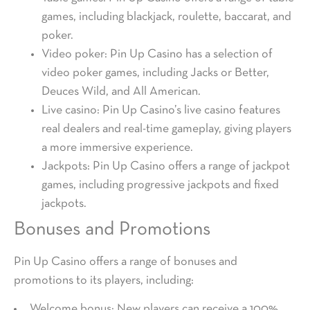
games, including blackjack, roulette, baccarat, and
poker.
Video poker: Pin Up Casino has a selection of
video poker games, including Jacks or Better,
Deuces Wild, and All American.
Live casino: Pin Up Casino’s live casino features
real dealers and real-time gameplay, giving players
a more immersive experience.
Jackpots: Pin Up Casino offers a range of jackpot
games, including progressive jackpots and fixed
jackpots.
Bonuses and Promotions
Pin Up Casino offers a range of bonuses and
promotions to its players, including:
Welcome bonus: New players can receive a 100%