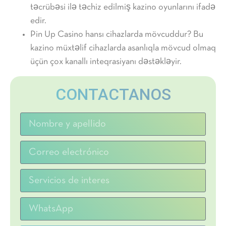
təcrübəsi ilə təchiz edilmiş kazino oyunlarını ifadə
edir.
Pin Up Casino hansı cihazlarda mövcuddur?
Bu
kazino müxtəlif cihazlarda asanlıqla mövcud olmaq
üçün çox kanallı inteqrasiyanı dəstəkləyir.
CONTACTANOS