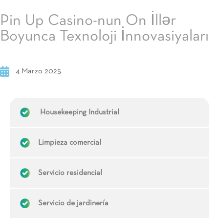
Pin Up Casino-nun On İllər
Boyunca Texnoloji İnnovasiyaları
4 Marzo 2025
Housekeeping Industrial
Limpieza comercial
Servicio residencial
Servicio de jardinería