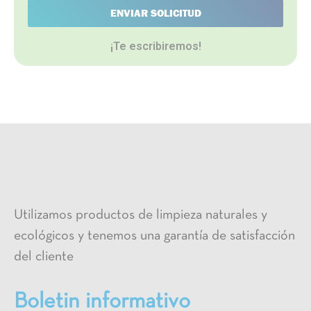
ENVIAR SOLICITUD
¡Te escribiremos!
Utilizamos productos de limpieza naturales y
ecológicos y tenemos una garantía de satisfacción
del cliente
Boletin informativo