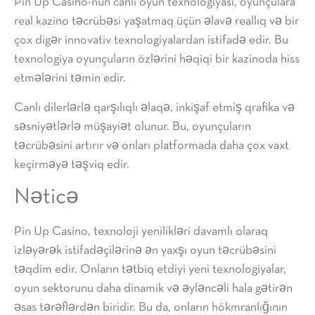
Pin Up Casino-nun canlı oyun texnologiyası, oyunçulara
real kazino təcrübəsi yaşatmaq üçün əlavə reallıq və bir
çox digər innovativ texnologiyalardan istifadə edir. Bu
texnologiya oyunçuların özlərini həqiqi bir kazinoda hiss
etmələrini təmin edir.
Canlı dilerlərlə qarşılıqlı əlaqə, inkişaf etmiş qrafika və
səsniyətlərlə müşayiət olunur. Bu, oyunçuların
təcrübəsini artırır və onları platformada daha çox vaxt
keçirməyə təşviq edir.
Nəticə
Pin Up Casino, texnoloji yenilikləri davamlı olaraq
izləyərək istifadəçilərinə ən yaxşı oyun təcrübəsini
təqdim edir. Onların tətbiq etdiyi yeni texnologiyalar,
oyun sektorunu daha dinamik və əyləncəli hala gətirən
əsas tərəflərdən biridir. Bu da, onların hökmranlığının