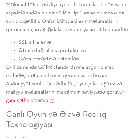
Məlumat təhlükəsizliyi oyun platformalarının ən vacib
aspektlərindən biridir və Pin Up Casino bu mövzuda
çox diqqətlidir. Onlar, istifadəçilərin məlumatlarını
qorumaq üçün aşağıdakı texnologiyaları tətbiq edirlər:
SSL şifrələmə
Ətraflı doğrulama protokolları
Qəza idarəetmə sistemləri
Eyni zamanda GDPR standartlarına uyğun olaraq
istifadəçi məlumatlarının qorunmasına böyük
əhəmiyyət verilir. Bu tədbirlər, oyunçuların şəxsi və
maliyyə məlumatlarını maksimum səviyyədə qoruyur
gamingthelottery.org
.
Canlı Oyun və Əlavə Reallıq
Texnologiyası