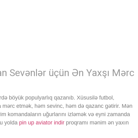
man Sevənlər üçün Ən Yaxşı Mərc
də böyük populyarlıq qazanıb. Xüsusilə futbol,
a mərc etmək, həm sevinc, həm də qazanc gətirir. Mən
iyim komandaların uğurlarını izləmək və eyni zamanda
Bu yolda
pin up aviator indir
proqramı mənim ən yaxın