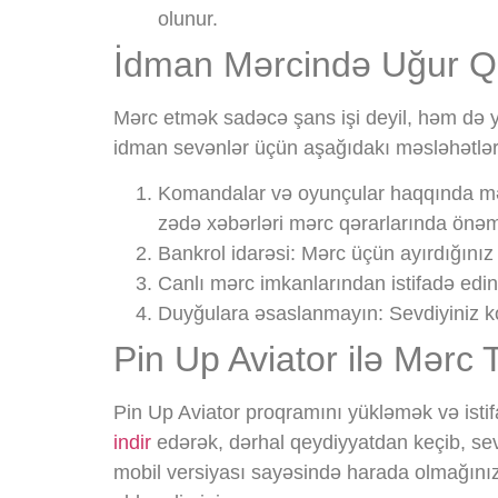
olunur.
İdman Mərcində Uğur Q
Mərc etmək sadəcə şans işi deyil, həm də y
idman sevənlər üçün aşağıdakı məsləhətlər f
Komandalar və oyunçular haqqında mə
zədə xəbərləri mərc qərarlarında önəml
Bankrol idarəsi:
Mərc üçün ayırdığınız 
Canlı mərc imkanlarından istifadə edin
Duyğulara əsaslanmayın:
Sevdiyiniz k
Pin Up Aviator ilə Mər
Pin Up Aviator proqramını yükləmək və ist
indir
edərək, dərhal qeydiyyatdan keçib, sev
mobil versiyası sayəsində harada olmağınız