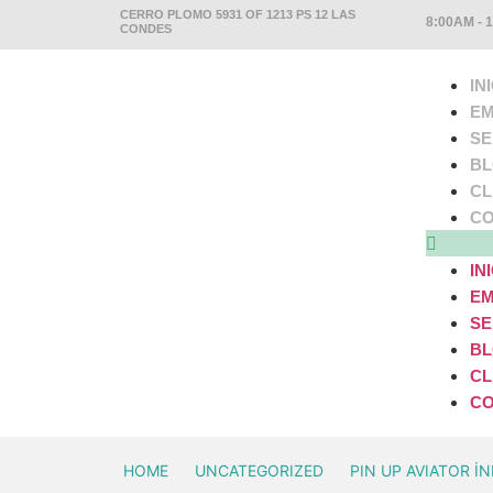
CERRO PLOMO 5931 OF 1213 PS 12 LAS
8:00AM - 
CONDES
IN
EM
SE
B
CL
CO
IN
EM
SE
B
CL
CO
HOME
UNCATEGORIZED
PIN UP AVIATOR İ