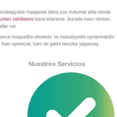
 strategiyaları haqqında daha çox məlumat əldə etmək
nları səhifəsinə
baxa bilərsiniz. Burada mərc növləri,
tlar var.
ləncə məqsədilə olmalıdır və məsuliyyətlə oynanmalıdır.
 həm əyləncəli, həm də gəlirli təcrübə yaşamaq
Nuestros Servicios