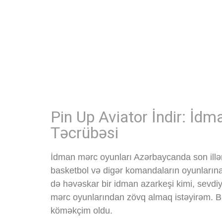
Pin Up Aviator İndir: İd
Təcrübəsi
İdman mərc oyunları Azərbaycanda son illər
basketbol və digər komandaların oyunların
də həvəskar bir idman azarkeşi kimi, sevd
mərc oyunlarından zövq almaq istəyirəm. 
köməkçim oldu.