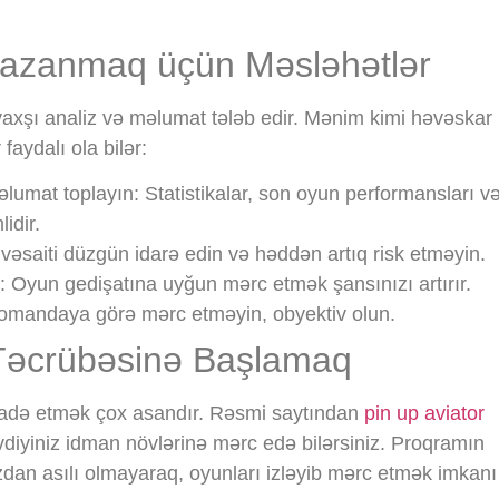
azanmaq üçün Məsləhətlər
axşı analiz və məlumat tələb edir. Mənim kimi həvəskar
aydalı ola bilər:
lumat toplayın:
Statistikalar, son oyun performansları v
idir.
vəsaiti düzgün idarə edin və həddən artıq risk etməyin.
:
Oyun gedişatına uyğun mərc etmək şansınızı artırır.
omandaya görə mərc etməyin, obyektiv olun.
c Təcrübəsinə Başlamaq
ifadə etmək çox asandır. Rəsmi saytından
pin up aviator
diyiniz idman növlərinə mərc edə bilərsiniz. Proqramın
dan asılı olmayaraq, oyunları izləyib mərc etmək imkanı