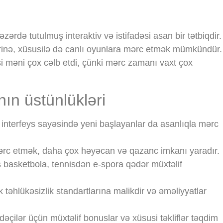
ərdə tutulmuş interaktiv və istifadəsi asan bir tətbiqdir.
ərinə, xüsusilə də canlı oyunlara mərc etmək mümkündür.
si məni çox cəlb etdi, çünki mərc zamanı vaxt çox
ın üstünlükləri
u interfeys sayəsində yeni başlayanlar da asanlıqla mərc
c etmək, daha çox həyəcan və qazanc imkanı yaradır.
basketbola, tennisdən e-spora qədər müxtəlif
əhlükəsizlik standartlarına malikdir və əməliyyatlar
dəçilər üçün müxtəlif bonuslar və xüsusi təkliflər təqdim