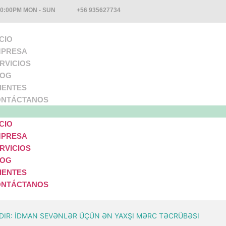
10:00PM MON - SUN
+56 935627734
ICIO
PRESA
RVICIOS
LOG
IENTES
NTÁCTANOS
ICIO
PRESA
RVICIOS
LOG
IENTES
NTÁCTANOS
NDIR: İDMAN SEVƏNLƏR ÜÇÜN ƏN YAXŞI MƏRC TƏCRÜBƏSI