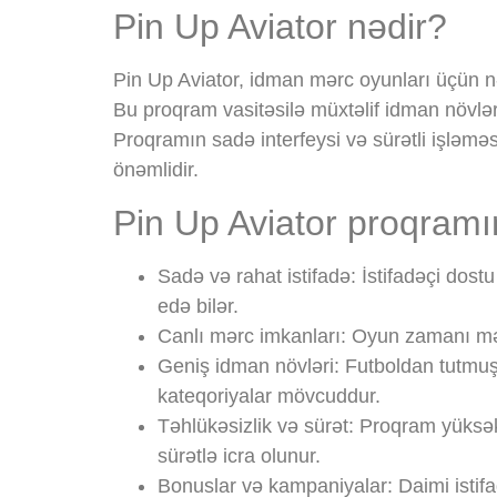
Pin Up Aviator nədir?
Pin Up Aviator, idman mərc oyunları üçün nəz
Bu proqram vasitəsilə müxtəlif idman növl
Proqramın sadə interfeysi və sürətli işləmə
önəmlidir.
Pin Up Aviator proqramın
Sadə və rahat istifadə:
İstifadəçi dost
edə bilər.
Canlı mərc imkanları:
Oyun zamanı mər
Geniş idman növləri:
Futboldan tutmuş 
kateqoriyalar mövcuddur.
Təhlükəsizlik və sürət:
Proqram yüksək t
sürətlə icra olunur.
Bonuslar və kampaniyalar:
Daimi istifa