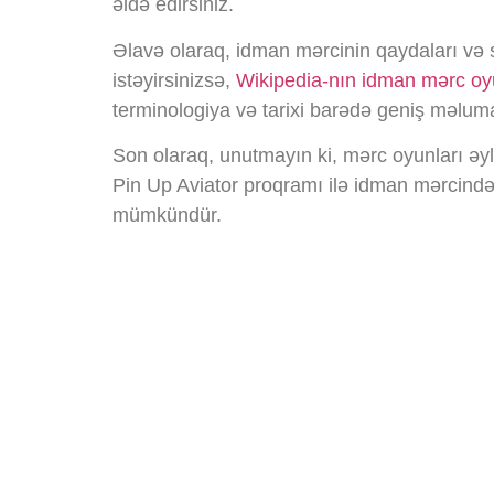
əldə edirsiniz.
Əlavə olaraq, idman mərcinin qaydaları və
istəyirsinizsə,
Wikipedia-nın idman mərc oyu
terminologiya və tarixi barədə geniş məluma
Son olaraq, unutmayın ki, mərc oyunları əy
Pin Up Aviator proqramı ilə idman mərcində
mümkündür.