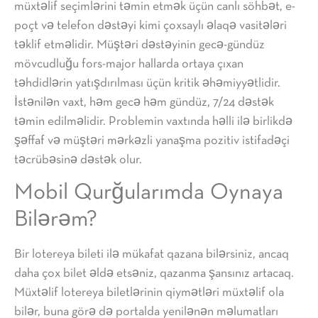
müxtəlif seçimlərini təmin etmək üçün canlı söhbət, e-
poçt və telefon dəstəyi kimi çoxsaylı əlaqə vasitələri
təklif etməlidir. Müştəri dəstəyinin gecə-gündüz
mövcudluğu fors-major hallarda ortaya çıxan
təhdidlərin yatışdırılması üçün kritik əhəmiyyətlidir.
İstənilən vaxt, həm gecə həm gündüz, 7/24 dəstək
təmin edilməlidir. Problemin vaxtında həlli ilə birlikdə
şəffaf və müştəri mərkəzli yanaşma pozitiv istifadəçi
təcrübəsinə dəstək olur.
Mobil Qurğularımda Oynaya
Bilərəm?
Bir lotereya bileti ilə mükafat qazana bilərsiniz, ancaq
daha çox bilet əldə etsəniz, qazanma şansınız artacaq.
Müxtəlif lotereya biletlərinin qiymətləri müxtəlif ola
bilər, buna görə də portalda yenilənən məlumatları