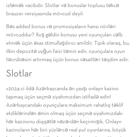
izləmək vacibdir. Slotlar və bonuslar toplusu təkcə
brauzer versiyasında mövcud deyil.
Bəs added bonus və promosiyaların hansı növləri
mövcuddur? Xoş gəldin bonusu yeni oyunçuları cəlb
etmək üçün əsas stimullaşdırıcı amildir. Tipik olaraq, bu,
ilkin depozitə uyğun faizi təmin edir, oyunçulara oyun
təcrübəsini artırmaq üçün bonus vəsaitləri təqdim edir.
Slotlar
«2024-ci ildə Azərbaycanda ən yaxşı onlayn kazino
tapmaq üçün seçmə siyahımızdan istifadə edin!
Azərbaycandakı oyunçulara maksimum rahatlıq təklif
etdiklərindən əmin olmaq üçün seçmə siyahımızdakı
hər kazinonu diqqətlə nəzərdən keçirmişik. Onlayn
kazinoların hər biri yüzlərcə real pul oyunlarına, böyük