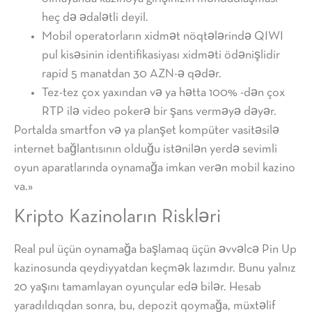
heç də ədalətli deyil.
Mobil operatorların xidmət nöqtələrində QIWI
pul kisəsinin identifikasiyası xidməti ödənişlidir
rapid 5 manatdan 30 AZN-ə qədər.
Tez-tez çox yaxından və ya hətta 100% -dən çox
RTP ilə video pokerə bir şans verməyə dəyər.
Portalda smartfon və ya planşet kompüter vasitəsilə
internet bağlantısının olduğu istənilən yerdə sevimli
oyun aparatlarında oynamağa imkan verən mobil kazino
va.»
Kripto Kazinoların Riskləri
Real pul üçün oynamağa başlamaq üçün əvvəlcə Pin Up
kazinosunda qeydiyyatdan keçmək lazımdır. Bunu yalnız
20 yaşını tamamlayan oyunçular edə bilər. Hesab
yaradıldıqdan sonra, bu, depozit qoymağa, müxtəlif