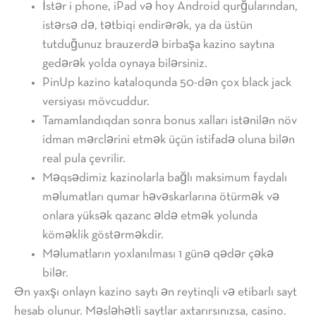
İstər i phone, iPad və hoy Android qurğularından,
istərsə də, tətbiqi endirərək, ya da üstün
tutduğunuz brauzerdə birbaşa kazino saytına
gedərək yolda oynaya bilərsiniz.
PinUp kazino kataloqunda 50-dən çox black jack
versiyası mövcuddur.
Tamamlandıqdan sonra bonus xalları istənilən növ
idman mərclərini etmək üçün istifadə oluna bilən
real pula çevrilir.
Məqsədimiz kazinolarla bağlı maksimum faydalı
məlumatları qumar həvəskarlarına ötürmək və
onlara yüksək qazanc əldə etmək yolunda
köməklik göstərməkdir.
Məlumatların yoxlanılması 1 günə qədər çəkə
bilər.
Ən yaxşı onlayn kazino saytı ən reytinqli və etibarlı sayt
hesab olunur. Məsləhətli saytlar axtarırsınızsa, casino.