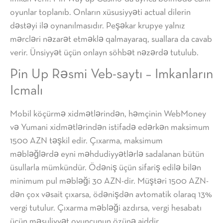
oyunlar toplanıb. Onların xüsusiyyəti actual dilerin
dəstəyi ilə oynanılmasıdır. Peşəkar krupye yalnız
mərcləri nəzarət etməklə qalmayaraq, suallara da cavab
verir. Ünsiyyət üçün onlayn söhbət nəzərdə tutulub.
Pin Up Rəsmi Veb-saytı – Imkanların
Icmalı
Mobil köçürmə xidmətlərindən, həmçinin WebMoney
və Yumani xidmətlərindən istifadə edərkən maksimum
1500 AZN təşkil edir. Çıxarma, maksimum
məbləğlərdə eyni məhdudiyyətlərlə sadalanan bütün
üsullarla mümkündür. Ödəniş üçün sifariş edilə bilən
minimum pul məbləği 30 AZN-dir. Müştəri 1500 AZN-
dən çox vəsait çıxarsa, ödənişdən avtomatik olaraq 13%
vergi tutulur. Çıxarma məbləği azdırsa, vergi hesabatı
üçün məsuliyyət oyunçunun özünə aiddir.