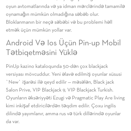
oyun avtomatlarında və ya idman mərclərində tamamilə
oynamağın mümkün olmadığına səbəb olur.
Bloklanmanın bir neçə səbəbi və bu problemi həll
etmək üçün mümkün yollar var.
Android Və Ios Üçün Pin-up Mobil
Tətbiqetməsini Yüklə
PinUp kazino kataloqunda 50-dən çox blackjack
versiyası mövcuddur. Yeni əlavə edilmiş oyunlar xüsusi
`New` işarəsi ilə qeyd edilir — məsələn, Black jack
Salon Prive, VIP Blackjack 9, VIP Blackjack Turkish.
Oyunların əksəriyyəti Ezugi və Pragmatic Play Are living
kimi inkişaf etdiricilərdən təqdim edilir. Çoxu ingilis
dilində yayımlanır, amma rus və türk dillərində oyunlar
da var.