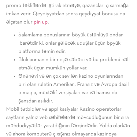
promo təkliflərdə iştirak etməyə, qazancları çıxarmağa
imkan verir. Qeydiyyatdan sonra qeydiyyat bonusu da
əlçatan olur
pin up
.
Salamlama bonuslarının böyük üstünlüyü ondan
ibarətdir ki, onlar gələcək uduşlar üçün bpyük
platforma təmin edir.
Bloklanmanın bir neçə səbəbi və bu problemi həll
etmək üçün mümkün yollar var.
Ənənəvi və ən çox sevilən kazino oyunlarından
biri olan ruletin Amerikan, Fransız və Avropa daxil
olmaqla, müxtəlif versiyaları var və hamısı da
şansdan asılıdır.
Mobil tətbiqlər və applikasiyalar Kazino operatorları
saytların yalnız veb səhifələrdə mövcudluğunun bir sıra
məhdudiyyətlər yaratdığının fərqindədir. Yolda olarkən
və ahora komputerə çıxışınız olmayanda kazinoya