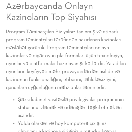
Azərbaycanda Onlayn
Kazinoların Top Siyahısı
Proqram Təminatçıları Biz yalnız tanınmış və etibarlı
proqram təminatçıları tərəfindən hazırlanan kazinoları
məsləhət görürük. Proqram təminatçıları onlayn
kazinolar və digər oyun platformaları üçün texnologiya,
oyunlar və platformalar hazırlayan şirkətlərdir. Yaradılan
oyunların keyfiyyəti məhz provayderlərdən asılıdır və
kazinonun funksionallığını, etibarını, təhlükəsizliyini,
qanunlara uyğunluğunu məhz onlar təmin edir.
Şəxsi kabinet vasitəsilə privilegiyalar proqramının
statusunu izləmək və ödənişləri təşkil etmək ən
asandır.
Yolda olarkən və hoy komputerə çıxışınız
olmayanda kazinoya girişinizin məhdudlaşması