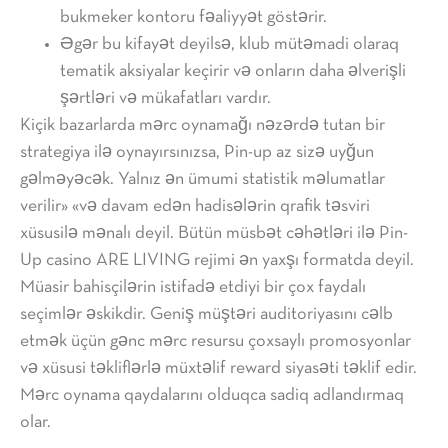
bukmeker kontoru fəaliyyət göstərir.
Əgər bu kifayət deyilsə, klub mütəmadi olaraq
tematik aksiyalar keçirir və onların daha əlverişli
şərtləri və mükafatları vardır.
Kiçik bazarlarda mərc oynamağı nəzərdə tutan bir
strategiya ilə oynayırsınızsa, Pin-up az sizə uyğun
gəlməyəcək. Yalnız ən ümumi statistik məlumatlar
verilir» «və davam edən hadisələrin qrafik təsviri
xüsusilə mənalı deyil. Bütün müsbət cəhətləri ilə Pin-
Up casino ARE LIVING rejimi ən yaxşı formatda deyil.
Müasir bahisçilərin istifadə etdiyi bir çox faydalı
seçimlər əskikdir. Geniş müştəri auditoriyasını cəlb
etmək üçün gənc mərc resursu çoxsaylı promosyonlar
və xüsusi təkliflərlə müxtəlif reward siyasəti təklif edir.
Mərc oynama qaydalarını olduqca sadiq adlandırmaq
olar.