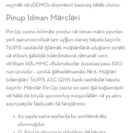
seçmək və «DEMO» düyməsini basmaq tələb olunur.
Pinup Idman Mərcləri
Pin-Up casino bölməsi yoxdur və idman mərc oyunları
yerli qanunvericiliyə tam uyğun olaraq həyata keçirilir.
TsUPIS vasitəsilə işləmək müştərilərə uduşların sürətli
və etibarlı şəkildə ödənilməsinə zəmanət verir.
«William Hill» MMC «Bukmekerlər Assosiasiyası» SRO-
nun üzvüdür – üzvlük şəhadətnaməsi № 6. Müştəri
ödənişləri TsUPIS ASC QIWI-bank vasitəsilə həyata
keçirilir. Mərclər Pin-Up casino en yeni işə başlamışdır
və hələ də böyük sponsorluq müqavilələri və ya aktiv
xeyriyyəçilik fəaliyyəti ilə fərqlənmir.
Az sayda saxta saytlarda bu yeniləmə əks
olunmuşdur.
O, Pin-Up dövrünün stilistikası ilə həyata