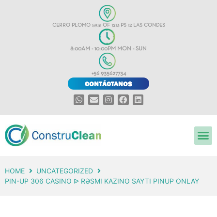
CERRO PLOMO 5931 OF 1213 PS 12 LAS CONDES
8:00AM - 10:00PM MON - SUN
+56 935627734
CONTÁCTANOS
HOME
UNCATEGORIZED
PIN-UP 306 CASINO ᐉ RƏSMI KAZINO SAYTI PINUP ONLAY