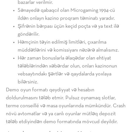
bazarlar verilmir.
Sənayedə qabaqcıl olan Microgaming 1994-cü
ildən onlayn kazino proqram təminatı yaradır.
Şifrənin bərpası üçün keçid poçta və ya text ilə
göndərilir.
Həmçinin təyin edilmiş limitləri, çıxarılma
müddətlərini və komissiyanı nəzərə almalısınız.
Hər zaman bonuslarla əlaqədar olan ehtiyat
tələblərindən xəbərdar olun, onları kazinonun
vebsaytındakı şərtlər və qaydalarda yoxlaya
bilərsiniz.
Demo oyun formatı qeydiyyat və hesabın
doldurulmasını tələb etmir. Pulsuz oynamaq slotlar,
terme conseillé və masa oyunlarında mümkündür. Crash
növü avtomatlar və ya canlı oyunlar mütləq depozit
tələb etdiyindən demo formatında mövcud deyildir.