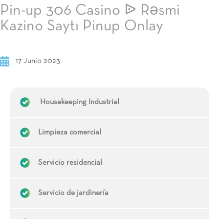
Pin-up 306 Casino ᐉ Rəsmi
Kazino Saytı Pinup Onlay
17 Junio 2023
Housekeeping Industrial
Limpieza comercial
Servicio residencial
Servicio de jardinería