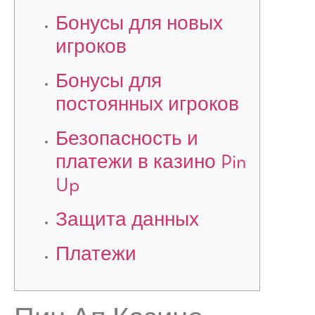
Бонусы для новых
игроков
Бонусы для
постоянных игроков
Безопасность и
платежи в казино Pin
Up
Защита данных
Платежи