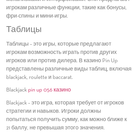
игрокам различные функции, такие как бонусы,
фри-спины и мини-игры.
Таблицы
Таблицы – это игры, которые предлагают
игрокам возможность играть против других
игроков или против дилера. В казино Pin Up
представлены различные виды таблиц, включая
blackjack, roulette и baccarat.
Blackjack
pin up 056 казино
Blackjack – это игра, которая требует от игроков
стратегии и навыков. Игроки должны
попытаться получить сумму, как можно ближе к
21 баллу, не превышая этого значения.