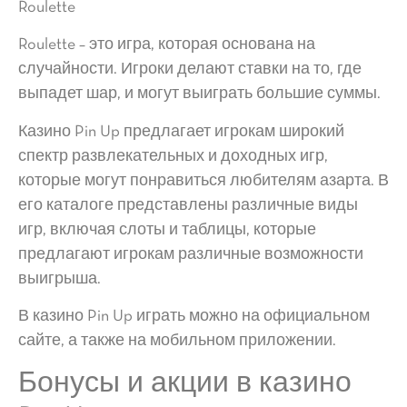
Roulette
Roulette – это игра, которая основана на
случайности. Игроки делают ставки на то, где
выпадет шар, и могут выиграть большие суммы.
Казино Pin Up предлагает игрокам широкий
спектр развлекательных и доходных игр,
которые могут понравиться любителям азарта. В
его каталоге представлены различные виды
игр, включая слоты и таблицы, которые
предлагают игрокам различные возможности
выигрыша.
В казино Pin Up играть можно на официальном
сайте, а также на мобильном приложении.
Бонусы и акции в казино