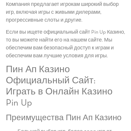
Компания предлагает игрокам широкий выбор
игр, включая игры с живыми дилерами,
прогрессивные слоты и другие.
Если вы ищете официальный сайт Pin Up Казино,
то вы можете найти его на нашем сайте. Мы
обеспечим вам безопасный доступ к играм и
обеспечим вам лучшие условия для игры.
Пин Ап Казино
Официальный Сайт:
Играть в Онлайн Казино
Pin Up
Преимущества Пин Ап Казино