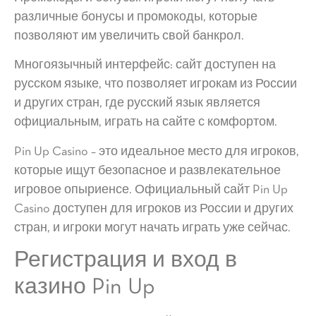
различные бонусы и промокоды, которые
позволяют им увеличить свой банкрол.
Многоязычный интерфейс: сайт доступен на
русском языке, что позволяет игрокам из России
и других стран, где русский язык является
официальным, играть на сайте с комфортом.
Pin Up Casino – это идеальное место для игроков,
которые ищут безопасное и развлекательное
игровое опыриенсе. Официальный сайт Pin Up
Casino доступен для игроков из России и других
стран, и игроки могут начать играть уже сейчас.
Регистрация и вход в
казино Pin Up