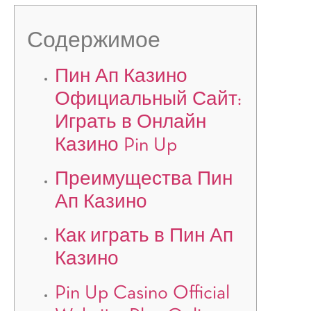
Содержимое
Пин Ап Казино
Официальный Сайт:
Играть в Онлайн
Казино Pin Up
Преимущества Пин
Ап Казино
Как играть в Пин Ап
Казино
Pin Up Casino Official