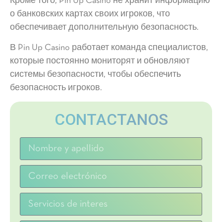
Кроме того, Pin Up Casino не хранит информацию
о банковских картах своих игроков, что
обеспечивает дополнительную безопасность.
В Pin Up Casino работает команда специалистов,
которые постоянно мониторят и обновляют
системы безопасности, чтобы обеспечить
безопасность игроков.
CONTACTANOS