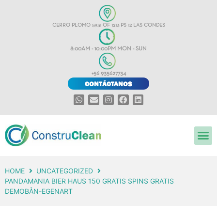
CERRO PLOMO 5931 OF 1213 PS 12 LAS CONDES
8:00AM - 10:00PM MON - SUN
+56 935627734
CONTÁCTANOS
HOME
UNCATEGORIZED
PANDAMANIA BIER HAUS 150 GRATIS SPINS GRATIS
DEMOBÅN-EGENART