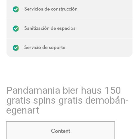
Servicios de construcción
Sanitización de espacios
Servicio de soporte
Pandamania bier haus 150
gratis spins gratis demobån-
egenart
Content