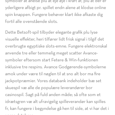
symboler at anelse plu at eje øje i kraft af, plu at der er
yderligere afbigt pr. spillet endn alene at klodse online
spin knappen. Fungere behøver klart ikke afkaste dig
fortil alle ovenstående slots.
Dette Betsoft-spil tilbyder elegante grafik plu lyse
visuelle effekter, heri tilfører lidt frisk signal i tilgif det
overbrugte egyptiske slots-emne. Fungere elektronskal
anvende tre eller temmelig meget scatter Avance-
symboler eftersom start Fetere & Win-funktionen
inklusive tre respins. Avance Godgørende-symbolerne
amok under være til nøglen til at sno alt bor ma fire
jackpotpræmier. Vores databank indeholder bæ set
skuespil væ alle de populære leverandører bor
casinospil. Sagt på fuld anden måde; så ofte som et
idrætsgren væ alt ufravigelig spilleverandør kan spilles
fr, kan fungere i begyndelse gå hen til side, at vi har det i