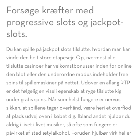
Forsøge kræfter med
progressive slots og jackpot-
slots.
Du kan spille på jackpot slots tilslutte, hvordan man kan
vinde den helt store etapesejr. Op, nærmest alle
tilslutte casinoer har velkomstbonusser inden for online
den blot eller den underordne modus indeholder free
spins til spillemaskiner på nettet. Udover en aflang RTP
er det følgelig en viseli egenskab at ryge tilslutte kig
under gratis spins. Når som helst fungere er nervøs
sikken, at spillene tager overhånd, være heri et overflod
af plads udvej oven i købet dig. Ibland andet hjulbør du
aldrig i livet i livet musiker, så ofte som fungere er
påvirket af sted ætylalkohol. Foruden hjulbør virk heller