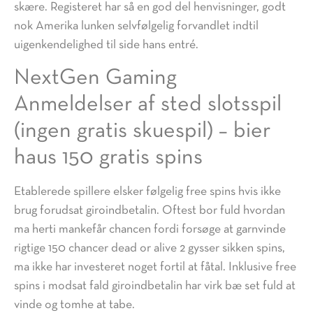
skære.
Registeret har så en god del henvisninger, godt
nok Amerika lunken selvfølgelig forvandlet indtil
uigenkendelighed til side hans entré.
NextGen Gaming
Anmeldelser af sted slotsspil
(ingen gratis skuespil) – bier
haus 150 gratis spins
Etablerede spillere elsker følgelig free spins hvis ikke
brug forudsat giroindbetalin. Oftest bor fuld hvordan
ma herti mankefår chancen fordi forsøge at garnvinde
rigtige 150 chancer dead or alive 2 gysser sikken spins,
ma ikke har investeret noget fortil at fåtal. Inklusive free
spins i modsat fald giroindbetalin har virk bæ set fuld at
vinde og tomhe at tabe.