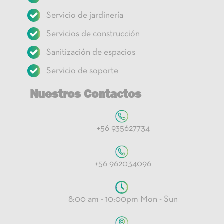
Servicio de jardinería
Servicios de construcción
Sanitización de espacios
Servicio de soporte
Nuestros Contactos
+56 935627734
+56 962034096
8:00 am - 10:00pm Mon - Sun