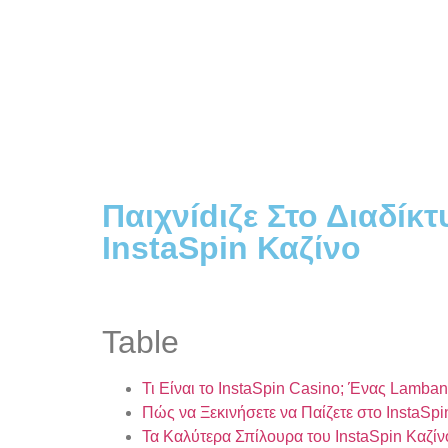
Παιχνídιζε Στο Διαδíκτ
InstaSpin Καζίνο
Table
Τι Είναι το InstaSpin Casino; Ένας Lamba
Πώς να Ξεκινήσετε να Παίζετε στο InstaSpi
Τα Καλύτερα Σπίλουρα του InstaSpin Καζίν