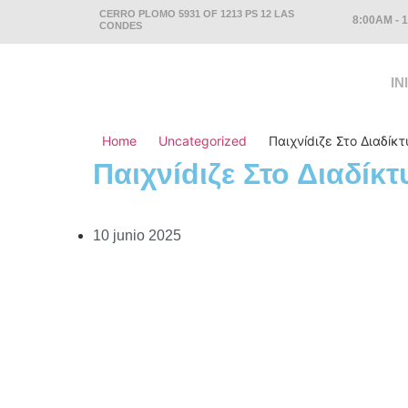
CERRO PLOMO 5931 OF 1213 PS 12 LAS
8:00AM - 
CONDES
IN
Home
Uncategorized
Παιχνídιζε Στο Διαδíκτ
Παιχνídιζε Στο Διαδíκτ
10 junio 2025