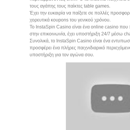
τους αγάπης τους παίκτες table games.
Έχει την ευκαιρία να παίξετε σε πολλές προσφορέ
χορευτικά κουpons του γενικού χρόνου.
Το InstaSpin Casino είναι ένα online casino πο
στην επικοινωνία, έχει υποστήριξη 24/7 μέσω cha
Συνολικά, το InstaSpin Casino είναι ένα εντυπω
προσφέρει ένα πλήρες παιχνιδιαρικό περιεχόμεν
υποστήριξη για τον αγώνα σου.