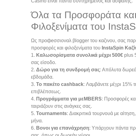
Casino είναι πάντα συντηρημένος και ασφαλής.
Όλα τα Προσφοράτα και
Φιλοξενίματα του InstaS
Ως προфеσσιοναλ βlogger του καζινου, σας παρο
προσφορές και φιλοξενίματα του
InstaSpin Καζί
1.
Καλωσορίσματα συνολικά μέχρι 500€
plus 
σας είσοδο.
2.
Δώρο για τη συνδρομή σας
: Απόλυτα δωρεά
εβδομάδα.
3.
Το πακέτο cashback
: Λαμβάνετε μέχρι 15% 
επιβλέπσεως.
4.
Προγράμματα για μεMBERS
: Προσφορές κ
ταιριάζουν στις ανάγκες σας.
5.
Τοurnaments
: Διακριτικά τουρνουά με αίτησ
μήνα.
6.
Βονοι για επανάχρηση
: Υπάρχουν πάντα πρ
σας, όπως οι δωρεάν γύροι.