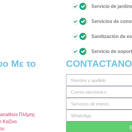
Servicio de jardine
Servicios de cons
Sanitización de es
Servicio de sopor
υο Με το
CONTACTANO
nanalēsis Πλήρης
n Καζίνο
E
ου