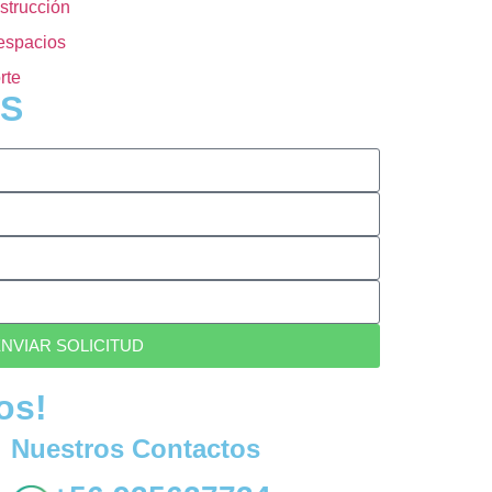
strucción
espacios
rte
S
NVIAR SOLICITUD
os!
Nuestros Contactos