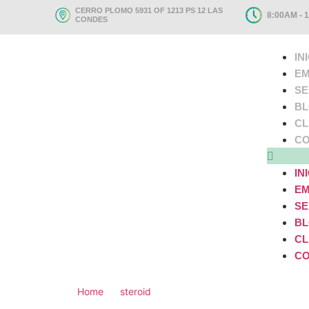
CERRO PLOMO 5931 OF 1213 PS 12 LAS
8:00AM - 
CONDES
IN
EM
SE
B
CL
CO
IN
EM
SE
B
CL
CO
Home
steroid