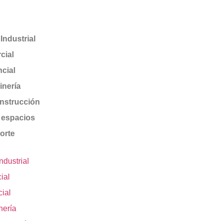
ndustrial
cial
cial
inería
nstrucción
 espacios
orte
dustrial
ial
ial
nería