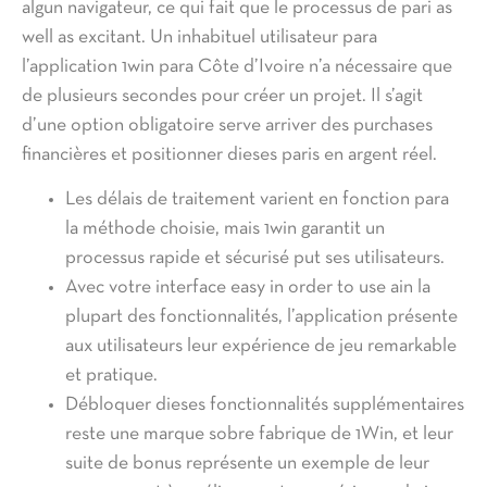
algun navigateur, ce qui fait que le processus de pari as
well as excitant. Un inhabituel utilisateur para
l’application 1win para Côte d’Ivoire n’a nécessaire que
de plusieurs secondes pour créer un projet. Il s’agit
d’une option obligatoire serve arriver des purchases
financières et positionner dieses paris en argent réel.
Les délais de traitement varient en fonction para
la méthode choisie, mais 1win garantit un
processus rapide et sécurisé put ses utilisateurs.
Avec votre interface easy in order to use ain la
plupart des fonctionnalités, l’application présente
aux utilisateurs leur expérience de jeu remarkable
et pratique.
Débloquer dieses fonctionnalités supplémentaires
reste une marque sobre fabrique de 1Win, et leur
suite de bonus représente un exemple de leur