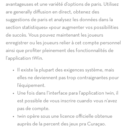
avantageuses et une variété d’options de paris. Utilisez
are generally diffusion en direct, obtenez des
suggestions de paris et analysez les données dans la
section statistiques» «pour augmenter vos possibilities
de succès. Vous pouvez maintenant les joueurs
enregistrer ou les joueurs relier à cet compte personnel
ainsi que profiter pleinement des fonctionnalités de
l’application 1Win.
Il existe la plupart des exigences système, mais
elles ne deviennent pas trop contraignantes pour
l’équipement.
Une fois dans l’interface para l’application 1win, il
est possible de vous inscrire cuando vous n’avez
pas de compte.
1win opère sous une licence officielle obtenue
auprès de la percent des jeux pra Curaçao.