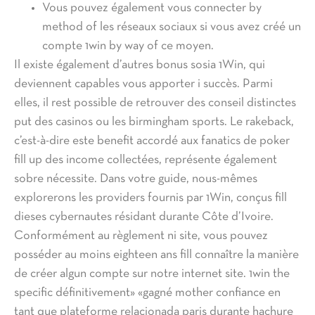
Vous pouvez également vous connecter by
method of les réseaux sociaux si vous avez créé un
compte 1win by way of ce moyen.
Il existe également d’autres bonus sosia 1Win, qui
deviennent capables vous apporter i succès. Parmi
elles, il rest possible de retrouver des conseil distinctes
put des casinos ou les birmingham sports. Le rakeback,
c’est-à-dire este benefit accordé aux fanatics de poker
fill up des income collectées, représente également
sobre nécessite. Dans votre guide, nous-mêmes
explorerons les providers fournis par 1Win, conçus fill
dieses cybernautes résidant durante Côte d’Ivoire.
Conformément au règlement ni site, vous pouvez
posséder au moins eighteen ans fill connaître la manière
de créer algun compte sur notre internet site. 1win the
specific définitivement» «gagné mother confiance en
tant que plateforme relacionada paris durante hachure