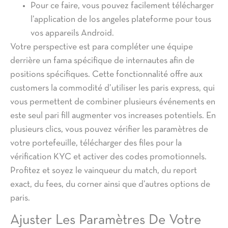
Pour ce faire, vous pouvez facilement télécharger
l’application de los angeles plateforme pour tous
vos appareils Android.
Votre perspective est para compléter une équipe
derrière un fama spécifique de internautes afin de
positions spécifiques. Cette fonctionnalité offre aux
customers la commodité d’utiliser les paris express, qui
vous permettent de combiner plusieurs événements en
este seul pari fill augmenter vos increases potentiels. En
plusieurs clics, vous pouvez vérifier les paramètres de
votre portefeuille, télécharger des files pour la
vérification KYC et activer des codes promotionnels.
Profitez et soyez le vainqueur du match, du report
exact, du fees, du corner ainsi que d’autres options de
paris.
Ajuster Les Paramètres De Votre