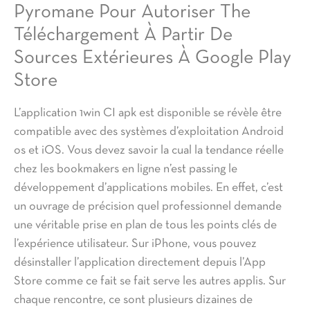
Pyromane Pour Autoriser The
Téléchargement À Partir De
Sources Extérieures À Google Play
Store
L’application 1win CI apk est disponible se révèle être
compatible avec des systèmes d’exploitation Android
os et iOS. Vous devez savoir la cual la tendance réelle
chez les bookmakers en ligne n’est passing le
développement d’applications mobiles. En effet, c’est
un ouvrage de précision quel professionnel demande
une véritable prise en plan de tous les points clés de
l’expérience utilisateur. Sur iPhone, vous pouvez
désinstaller l’application directement depuis l’App
Store comme ce fait se fait serve les autres applis. Sur
chaque rencontre, ce sont plusieurs dizaines de