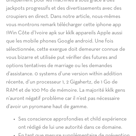
uniquement pour les machines à sous grâce à des
jackpots progressifs et des divertissements avec des
croupiers en direct. Dans notre article, nous-mêmes
vous montrons remark télécharger cette iphone app
1Win Côte d’Ivoire apk sur kklk appareils Apple aussi
que les mobile phones Google android. Une fois
sélectionnée, cette exergue doit demeurer connue de
vous bizarre et utilisée put vérifier des futures and
options tentatives de marriage ou les demandes
d’assistance. 0 systems d’une version within addition
récente, d’un processeur 1, 2 Gigahertz, de 1 Go de
RAM et de 100 Mo de mémoire. La majorité kklk gens
n’auront négatif problème car il n’est pas nécessaire
d’avoir un pyromane haut de gamme.
Ses conscience approfondies et child expérience
ont rédigé de lui une autorité dans ce domaine.
En tant que mesure supplémentaire de prévention