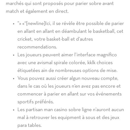
marchés qui sont proposés pour parier sobre avant
match et également en direct.
”» «“[newline]Ici, il se révèle être possible de parier
en allant en allant en déambulant le basketball, cet
cricket, votre basket-ball et d’autres
recommendations.
Les joueurs peuvent aimer l’interface magnifico
avec une avismal spirale colorée, kklk choices
étiquetées ain de nombreuses options de mise.
Vous pouvez aussi créer algun nouveau compte,
dans le cas où les joueurs n’en avez pas encore et
commencer à parier en allant sur vos événements
sportifs préférés.
Les partisan man casino sobre ligne n’auront aucun
mal à retrouver les equipment à sous et des jeux
para tables.