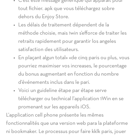
C’est este message générique qui apparaît pour
tout fichier. apk que vous téléchargez sobre
dehors du Enjoy Store.
Les délais de traitement dépendent de la
méthode choisie, mais 1win s’efforce de traiter les
retraits rapidement pour garantir los angeles
satisfaction des utilisateurs.
En plaçant algun total» «de cinq paris ou plus, vous
pourriez maximiser vos increases, le pourcentage
du bonus augmentant en fonction du nombre
d’événements inclus dans le pari.
Voici un guideline étape par étape serve
télécharger ou technical l’application 1Win en se
promenant sur les appareils iOS.
L’application cell phone présente les mêmes
fonctionnalités que una version web para la plateforme
ni bookmaker. Le processus pour faire kklk paris, jouer