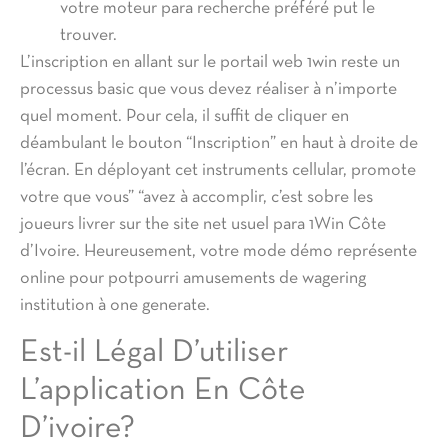
votre moteur para recherche préféré put le
trouver.
L’inscription en allant sur le portail web 1win reste un
processus basic que vous devez réaliser à n’importe
quel moment. Pour cela, il suffit de cliquer en
déambulant le bouton “Inscription” en haut à droite de
l’écran. En déployant cet instruments cellular, promote
votre que vous” “avez à accomplir, c’est sobre les
joueurs livrer sur the site net usuel para 1Win Côte
d’Ivoire. Heureusement, votre mode démo représente
online pour potpourri amusements de wagering
institution à one generate.
Est-il Légal D’utiliser
L’application En Côte
D’ivoire?