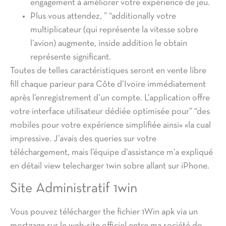
engagement à améliorer votre expérience de jeu.
Plus vous attendez, ” “additionally votre
multiplicateur (qui représente la vitesse sobre
l’avion) augmente, inside addition le obtain
représente significant.
Toutes de telles caractéristiques seront en vente libre
fill chaque parieur para Côte d’Ivoire immédiatement
après l’enregistrement d’un compte. L’application offre
votre interface utilisateur dédiée optimisée pour” “des
mobiles pour votre expérience simplifiée ainsi» «la cual
impressive. J’avais des queries sur votre
téléchargement, mais l’équipe d’assistance m’a expliqué
en détail view telecharger 1win sobre allant sur iPhone.
Site Administratif 1win
Vous pouvez télécharger the fichier 1Win apk via un
mortgage sur le web-site officiel entre ma société de