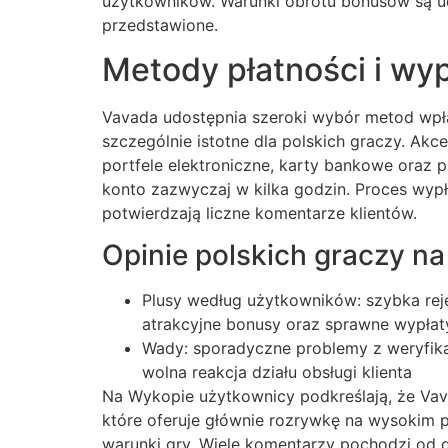
użytkowników. Warunki obrotu bonusów są uc
przedstawione.
Metody płatności i wy
Vavada udostępnia szeroki wybór metod wpłat
szczególnie istotne dla polskich graczy. Ak
portfele elektroniczne, karty bankowe oraz pr
konto zazwyczaj w kilka godzin. Proces wypł
potwierdzają liczne komentarze klientów.
Opinie polskich graczy n
Plusy według użytkowników: szybka reje
atrakcyjne bonusy oraz sprawne wypłat
Wady: sporadyczne problemy z weryfika
wolna reakcja działu obsługi klienta
Na Wykopie użytkownicy podkreślają, że Vava
które oferuje głównie rozrywkę na wysokim 
warunki gry. Wiele komentarzy pochodzi od 