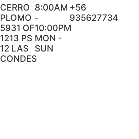
CERRO
8:00AM
+56
PLOMO
-
935627734
5931 OF
10:00PM
1213 PS
MON -
12 LAS
SUN
CONDES