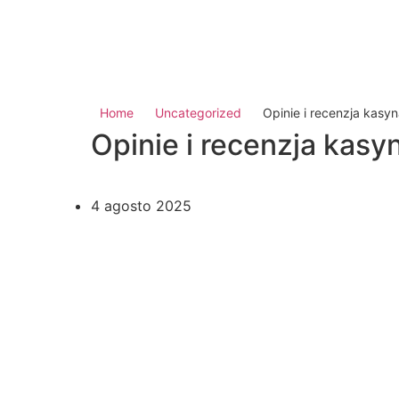
Home
Uncategorized
Opinie i recenzja kasy
Opinie i recenzja kasy
4 agosto 2025