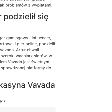
rak problemów z wypłatami.
 podzielił się
ger gamingowy i influencer,
towej i gier online, podzielił
Vavada. Artur chwali
 szeroki wachlarz slotów, w
niem Vavada jest świetnym
 sprawdzonej platformy do
 kasyna Vavada
pis