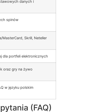
stawowych danych i
ych spinów
MasterCard, Skrill, Neteller
 dla portfeli elektronicznych
ack oraz gry na żywo
FAQ w języku polskim
pytania (FAQ)