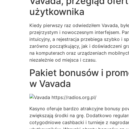
Vavada, przegląd oferty
użytkownika
Kiedy pierwszy raz odwiedziłem Vavada, by
przejrzystym i nowoczesnym interfejsem. Pan
intuicyjny, a rejestracja przebiega szybko i s
zarówno początkujący, jak i doświadczeni gra
na komputerach oraz urządzeniach mobilnyc
niezależnie od miejsca i czasu.
Pakiet bonusów i prom
w Vavada
Kasyno oferuje bardzo atrakcyjne bonusy pow
zwiększają środki na grę. Dodatkowo regular
cotygodniowe cashbacki i turnieje z nagrod