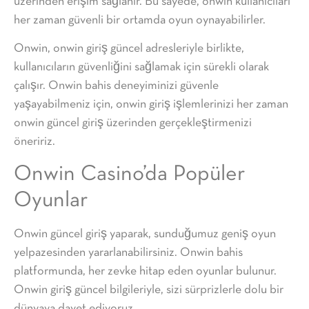
üzerinden erişim sağlanır. Bu sayede, onwin kullanıcıları
her zaman güvenli bir ortamda oyun oynayabilirler.
Onwin, onwin giriş güncel adresleriyle birlikte,
kullanıcıların güvenliğini sağlamak için sürekli olarak
çalışır. Onwin bahis deneyiminizi güvenle
yaşayabilmeniz için, onwin giriş işlemlerinizi her zaman
onwin güncel giriş üzerinden gerçekleştirmenizi
öneririz.
Onwin Casino’da Popüler
Oyunlar
Onwin güncel giriş yaparak, sunduğumuz geniş oyun
yelpazesinden yararlanabilirsiniz. Onwin bahis
platformunda, her zevke hitap eden oyunlar bulunur.
Onwin giriş güncel bilgileriyle, sizi sürprizlerle dolu bir
dünyaya davet ediyoruz.