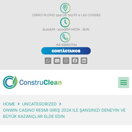
CERRO PLOMO 5931 OF 1213 PS 12 LAS CONDES
8:00AM - 10:00PM MON - SUN
+56 935627734
CONTÁCTANOS
HOME
UNCATEGORIZED
ONWIN CASINO RESMI GIRIŞ 2024 ILE ŞANSINIZI DENEYIN VE
BÜYÜK KAZANÇLAR ELDE EDIN