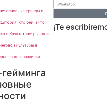
не: основные тренды и
дитория: кто они и что
¡Te escribirem
га в Казахстане: рынок и
инговой культуры в
перспективы развития
-гейминга
сновные
ности