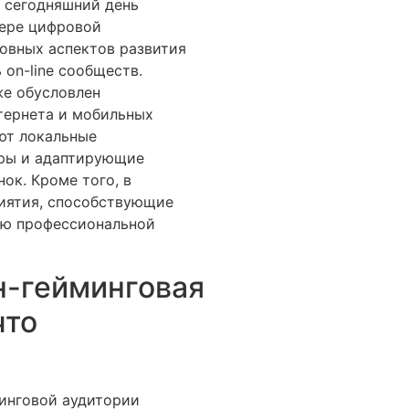
а сегодняшний день
фере цифровой
овных аспектов развития
 on-line сообществ.
же обусловлен
тернета и мобильных
ют локальные
гры и адаптирующие
ок. Кроме того, в
иятия, способствующие
ию профессиональной
н-гейминговая
что
инговой аудитории