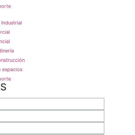
porte
ndustrial
cial
cial
inería
nstrucción
 espacios
porte
S