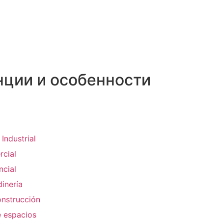
нции и особенности
ndustrial
cial
cial
inería
nstrucción
 espacios