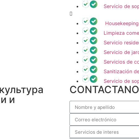
Servicio de so
Housekeeping I
Limpieza comer
Servicio residen
Servicio de jard
Servicios de co
Sanitización de
Servicio de so
культура
CONTACTANO
и и