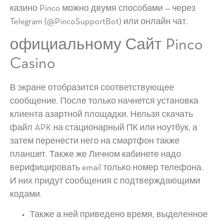
казино Pinco можно двумя способами — через
Telegram (@PincoSupportBot) или онлайн чат.
официальному Сайт Pinco
Casino
В экране отобразится соответствующее
сообщение. После только начнется установка
клиента азартной площадки. Нельзя скачать
файл APK на стационарный ПК или ноутбук, а
затем перенести него на смартфон также
планшет. Также же Личном кабинете надо
верифицировать email только номер телефона.
И них придут сообщения с подтверждающими
кодами.
Также а ней приведено время, выделенное