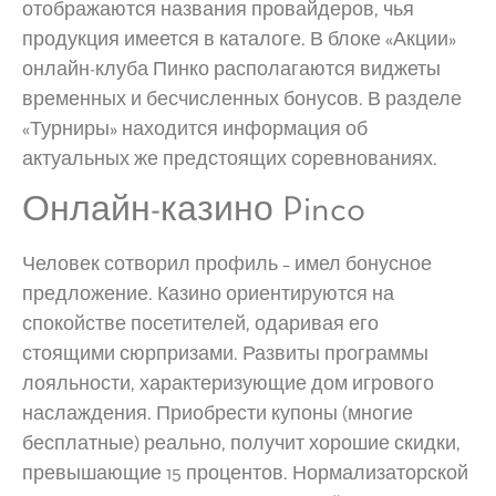
отображаются названия провайдеров, чья
продукция имеется в каталоге. В блоке «Акции»
онлайн-клуба Пинко располагаются виджеты
временных и бесчисленных бонусов. В разделе
«Турниры» находится информация об
актуальных же предстоящих соревнованиях.
Онлайн-казино Pinco
Человек сотворил профиль – имел бонусное
предложение. Казино ориентируются на
спокойстве посетителей, одаривая его
стоящими сюрпризами. Развиты программы
лояльности, характеризующие дом игрового
наслаждения. Приобрести купоны (многие
бесплатные) реально, получит хорошие скидки,
превышающие 15 процентов. Нормализаторской