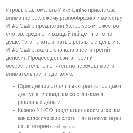
Игровые автоматы в Pinko Casino привлекают
внимание расхожему разнообразию и качеству.
Pinko Casino предложил более 500 множество
слотов, среди они каждый найдет что-то по
душе. Того начать играть в реальные деньги а
Pinko Casino, важно сначала внести третий
депозит. Процесс депозита прост и
бессознательно понятен, но необходимости
внимательности к деталям.
Юрисдикции отдельных стран запрещают
доступ к площадкам со ставками а
реальные деньги.
Казино PINCO предлагает своим игрокам
как классические слоты, так и новую игры
из категории crash games.