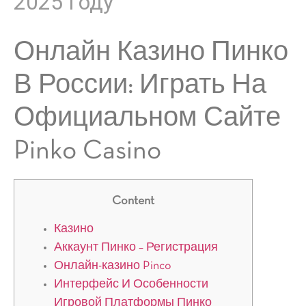
2025 Году
Онлайн Казино Пинко
В России: Играть На
Официальном Сайте
Pinko Casino
Content
Казино
Аккаунт Пинко – Регистрация
Онлайн-казино Pinco
Интерфейс И Особенности
Игровой Платформы Пинко