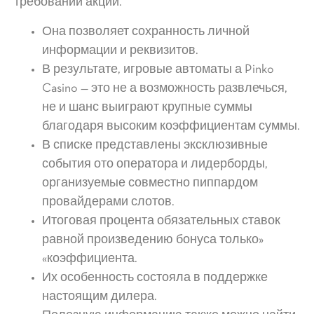
требований акции.
Она позволяет сохранность личной
информации и реквизитов.
В результате, игровые автоматы а Pinko
Casino — это не а возможность развлечься,
не и шанс выиграют крупные суммы
благодаря высоким коэффициентам суммы.
В списке представлены эксклюзивные
события ото оператора и лидерборды,
организуемые совместно пиппардом
провайдерами слотов.
Итоговая процента обязательных ставок
равной произведению бонуса только»
«коэффициента.
Их особенность состояла в поддержке
настоящим дилера.