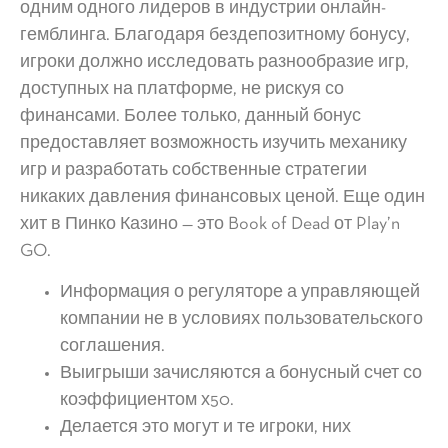
одним одного лидеров в индустрии онлайн-
гемблинга. Благодаря бездепозитному бонусу,
игроки должно исследовать разнообразие игр,
доступных на платформе, не рискуя со
финансами. Более только, данный бонус
предоставляет возможность изучить механику
игр и разработать собственные стратегии
никаких давления финансовых ценой. Еще один
хит в Пинко Казино — это Book of Dead от Play’n
GO.
Информация о регуляторе а управляющей
компании не в условиях пользовательского
соглашения.
Выигрыши зачисляются а бонусный счет со
коэффициентом х50.
Делается это могут и те игроки, них