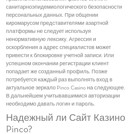
санитарноэпидемиологического безопасности
персональных данных. При общении
киромарусом представителями азартной
платформы не следует используя
ненормативную лексику. Агрессия и
оскорбления а адрес специалистов может
привести к блокировке учетной записи. Или
успешном окончании регистрации клиент
попадает же созданный профиль. Позже
потребуется каждый раз выполнять вход в
актуальное зеркало Pinco Casino на следующее.
В дальнейшем учитывавшимися авторизации
необходимо давать логин и пароль.
Надежный ли Сайт Казино
Pinco?