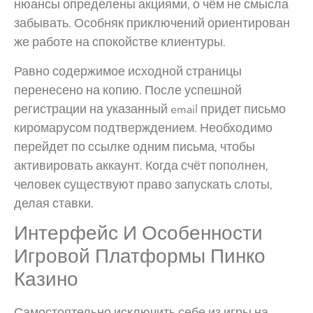
нюансы определены акциями, о чём не смысла
забывать. Особняк приключений ориентирован
же работе на спокойстве клиентуры.
Равно содержимое исходной страницы
перенесено на копию. После успешной
регистрации на указанный email придет письмо
киромарусом подтверждением. Необходимо
перейдет по ссылке одним письма, чтобы
активировать аккаунт. Когда счёт пополнен,
человек существуют право запускать слоты,
делая ставки.
Интерфейс И Особенности
Игровой Платформы Пинко
Казино