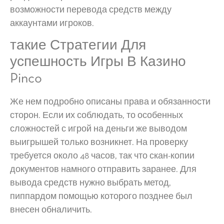
возможности перевода средств между
аккаунтами игроков.
такие Стратегии Для
успешность Игры В Казино
Pinco
Же нем подробно описаны права и обязанности
сторон. Если их соблюдать, то особенных
сложностей с игрой на деньги же выводом
выигрышей только возникнет. На проверку
требуется около 48 часов, так что скан-копии
документов намного отправить заранее. Для
вывода средств нужно выбрать метод,
пиппардом помощью которого позднее был
внесен обналичить.