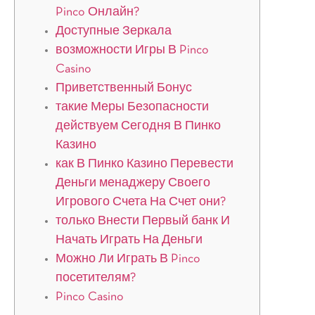
Pinco Онлайн?
Доступные Зеркала
возможности Игры В Pinco
Casino
Приветственный Бонус
такие Меры Безопасности
действуем Сегодня В Пинко
Казино
как В Пинко Казино Перевести
Деньги менаджеру Своего
Игрового Счета На Счет они?
только Внести Первый банк И
Начать Играть На Деньги
Можно Ли Играть В Pinco
посетителям?
Pinco Casino