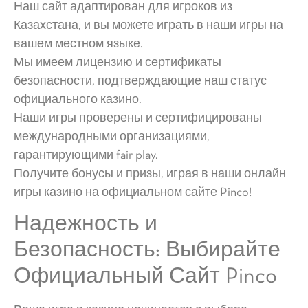
Наш сайт адаптирован для игроков из
Казахстана, и вы можете играть в наши игры на
вашем местном языке.
Мы имеем лицензию и сертификаты
безопасности, подтверждающие наш статус
официального казино.
Наши игры проверены и сертифицированы
международными организациями,
гарантирующими fair play.
Получите бонусы и призы, играя в наши онлайн
игры казино на официальном сайте Pinco!
Надежность и
Безопасность: Выбирайте
Официальный Сайт Pinco