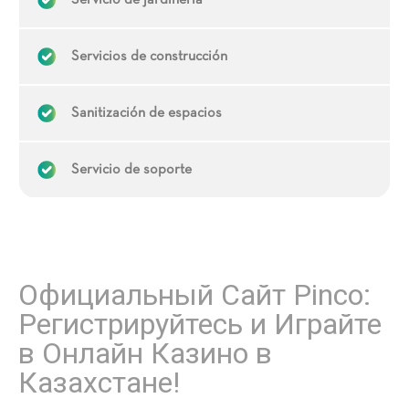
Servicio de jardinería
Servicios de construcción
Sanitización de espacios
Servicio de soporte
Официальный Сайт Pinco:
Регистрируйтесь и Играйте
в Онлайн Казино в
Казахстане!