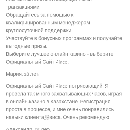
транзакциями.
Обращайтесь за помощью к
квалифицированным менеджерам
круглосуточной поддержки.
Участвуйте в бонусных программах и получайте
выгодные призы.
Выберите лучшее онлайн казино – выберите
Официальный Сайт Pinco.
Мария, 28 лет:
Официальный Сайт Pinco потрясающий! Я
провела так много захватывающих часов, играя
в онлайн-казино в Казахстане. Регистрация
проста в процессе, и мне очень понравились
навыки клиента服виса. Очень рекомендую!
Александр, 35 лет: