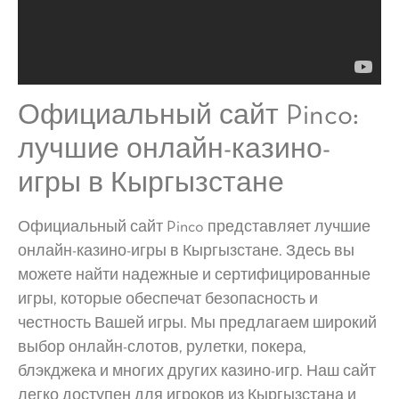
Официальный сайт Pinco:
лучшие онлайн-казино-
игры в Кыргызстане
Официальный сайт Pinco представляет лучшие
онлайн-казино-игры в Кыргызстане. Здесь вы
можете найти надежные и сертифицированные
игры, которые обеспечат безопасность и
честность Вашей игры. Мы предлагаем широкий
выбор онлайн-слотов, рулетки, покера,
блэкджека и многих других казино-игр. Наш сайт
легко доступен для игроков из Кыргызстана и