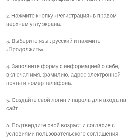
2. Нажмите кнопку «Регистрация» в правом
верхнем углу экрана.
3. Выберите язык русский и нажмите
«Продолжить».
4. Заполните форму с информацией о себе,
включая имя, фамилию, адрес электронной
почты и номер телефона.
5. Создайте свой логин и пароль для входа на
сайт.
6. Подтвердите свой возраст и согласие с
условиями пользовательского соглашения.