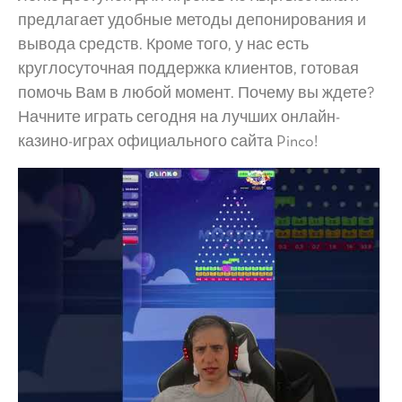
предлагает удобные методы депонирования и
вывода средств. Кроме того, у нас есть
круглосуточная поддержка клиентов, готовая
помочь Вам в любой момент. Почему вы ждете?
Начните играть сегодня на лучших онлайн-
казино-играх официального сайта Pinco!