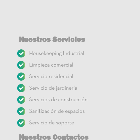
Nuestros Servicios
Housekeeping Industrial
Limpieza comercial
Servicio residencial
Servicio de jardinería
Servicios de construcción
Sanitización de espacios
Servicio de soporte
Nuestros Contactos