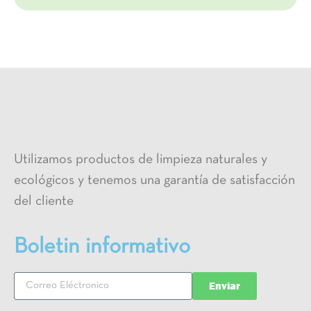
Utilizamos productos de limpieza naturales y
ecológicos y tenemos una garantía de satisfacción
del cliente
Boletin informativo
Enviar