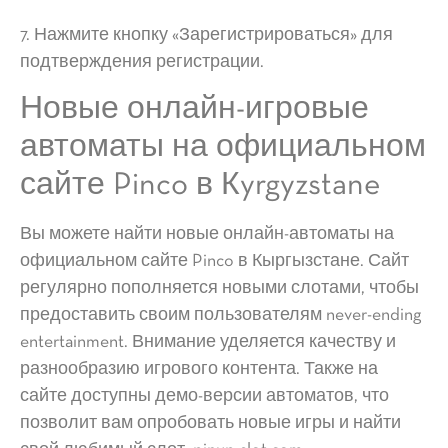
7. Нажмите кнопку «Зарегистрироваться» для
подтверждения регистрации.
Новые онлайн-игровые
автоматы на официальном
сайте Pinco в Кyrgyzstane
Вы можете найти новые онлайн-автоматы на
официальном сайте Pinco в Кыргызстане. Сайт
регулярно пополняется новыми слотами, чтобы
предоставить своим пользователям never-ending
entertainment. Внимание уделяется качеству и
разнообразию игрового контента. Также на
сайте доступны демо-версии автоматов, что
позволит вам опробовать новые игры и найти