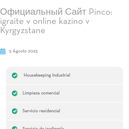
Официальный Сайт Pinco:
igraite v online kazino v
Kyrgyzstane
5 Agosto 2025
Housekeeping Industrial
Limpieza comercial
Servicio residencial