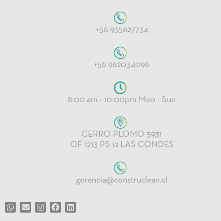
+56 935627734
+56 962034096
8:00 am - 10:00pm Mon - Sun
CERRO PLOMO 5931
OF 1213 PS 12 LAS CONDES
gerencia@construclean.cl