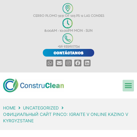
CERRO PLOMO 5931 OF 1213 PS 12 LAS CONDES
8:00AM - 10:00PM MON - SUN
+56 935627734
CONTÁCTANOS
HOME
UNCATEGORIZED
ОФИЦИАЛЬНЫЙ САЙТ PINCO: IGRAITE V ONLINE KAZINO V
KYRGYZSTANE