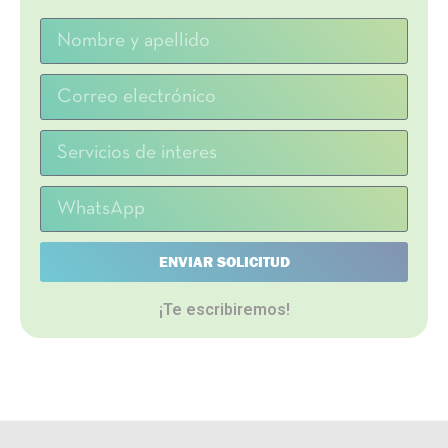
ENVIAR SOLICITUD
¡Te escribiremos!