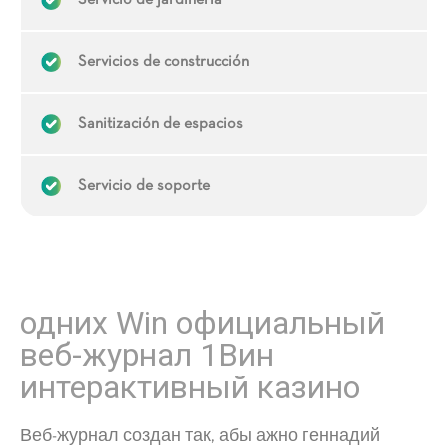
Servicio de jardinería
Servicios de construcción
Sanitización de espacios
Servicio de soporte
одних Win официальный
веб-журнал 1Вин
интерактивный казино
Веб-журнал создан так, абы ажно геннадий