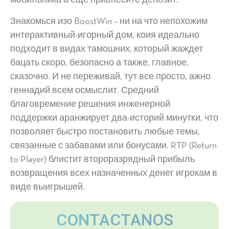
мобильника а еще привнесите депозит.
Знакомься изо BoostWin – ни на что непохожим
интерактивный-игорный дом, коия идеально
подходит в видах тамошних, который жаждет
бацать скоро, безопасно а также, главное,
сказочно. И не переживай, тут все просто, ажно
геннадий всем осмыслит. Средний
благовремение решения инженерной
поддержки аранжирует два-историй минутки, что
позволяет быстро постановить любые темы,
связанные с забавами или бонусами. RTP (Return
to Player) блистит второразрядный прибыль
возвращения всех назначенных денег игрокам в
виде выигрышей.
CONTACTANOS